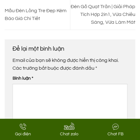
Đèn Gỗ Quạt Trần | Giải Pháp
Mẫu Đèn Lồng Tre Đẹp Kèm
Tích Hợp 2in1, Vừa Chiếu
Báo Giá Chi Tiết
Sáng, Vừa Làm Mát
Để lại một bình luận
Email của bạn sẽ không được hiển thị công khai.
Các trường bắt buộc được đánh dấu
*
Bình luận
*
Tên
*
Gọi điện
Chat zalo
Chat FB