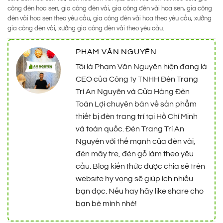
công đèn hoa sen
,
gia công đèn vải
,
gia công đèn vải hoa sen
,
gia công
đèn vải hoa sen theo yêu cầu
,
gia công đèn vải hoa theo yêu cầu
,
xưởng
gia công đèn vải
,
xưởng gia công đèn vải theo yêu cầu
.
PHẠM VĂN NGUYÊN
Tôi là Phạm Văn Nguyên hiện đang là
CEO của Công ty TNHH Đèn Trang
Trí An Nguyên và Cửa Hàng Đèn
Toàn Lợi chuyên bán về sản phẩm
thiết bị đèn trang trí tại Hồ Chí Minh
và toàn quốc. Đèn Trang Trí An
Nguyên với thế mạnh của đèn vải,
đèn mây tre, đèn gỗ làm theo yêu
cầu. Blog kiến thức được chia sẻ trên
website hy vọng sẽ giúp ích nhiều
bạn đọc. Nếu hay hãy like share cho
bạn bè mình nhé!