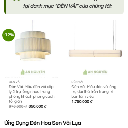
tại danh mục “ĐÈN VẢI” của chúng tôi:
-12%
ĐÈN VẢI
ĐÈN VẢI
Đèn Vải: Mẫu đèn vải xếp
Đèn Vải: Mẫu đèn vải ống
ly 2 trụ lồng nhau trang
trụ dài thả trần trang trí
phòng khách phong cách
bàn làm việc
tối giản
1.750.000
₫
Giá
Giá
970.000
₫
850.000
₫
gốc
hiện
là:
tại
970.000 ₫.
là:
850.000 ₫.
Ứng Dụng Đèn Hoa Sen Vải Lụa