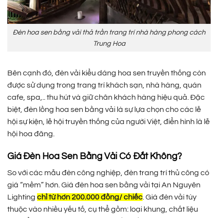
Đèn hoa sen bằng vải thả trần trang trí nhà hàng phong cách
Trung Hoa
Bên cạnh đó, đèn vải kiểu dáng hoa sen truyền thống còn
được sử dụng trong trang trí khách sạn, nhà hàng, quán
cafe, spa,.. thu hút và giữ chân khách hàng hiệu quả. Đặc
biệt, đèn lồng hoa sen bằng vải là sự lựa chọn cho các lễ
hội sự kiện, lễ hội truyền thống của người Việt, điển hình là lễ
hội hoa đăng.
Giá Đèn Hoa Sen Bằng Vải Có Đắt Không?
So với các mẫu đèn công nghiệp, đèn trang trí thủ công có
giá “mềm” hơn. Giá đèn hoa sen bằng vải tại An Nguyên
Lighting
chỉ từ hơn 200.000 đồng/ chiếc
. Giá đèn vải tùy
thuộc vào nhiều yếu tố, cụ thể gồm: loại khung, chất liệu