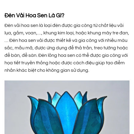
Đèn Vải Hoa Sen Là Gì?
Đèn vải hoa sen là loại đèn được gia công từ chất liệu vải
lụa, gấm, voan,…, khung kim loại, hoặc khung mây tre đan,
… Đèn hoa sen vải được thiết kế và gia công với nhiều màu
sắc, mẫu mã, được ứng dụng để thả trần, treo tường hoặc
để bàn, để sàn. Đèn lồng hoa sen có thể được gia công với
họa tiết truyền thống hoặc được cách điệu giúp tạo điểm
nhấn khác biệt cho không gian sử dụng.