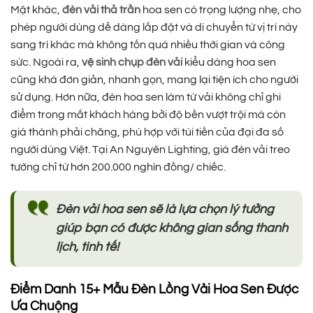
Mặt khác,
đèn vải thả trần
hoa sen có trọng lượng nhẹ, cho
phép người dùng dễ dàng lắp đặt và di chuyển từ vị trí này
sang trí khác mà không tốn quá nhiều thời gian và công
sức. Ngoài ra,
vệ sinh chụp đèn vải
kiểu dáng hoa sen
cũng khá đơn giản, nhanh gọn, mang lại tiện ích cho người
sử dụng. Hơn nữa, đèn hoa sen làm từ vải không chỉ ghi
điểm trong mắt khách hàng bởi độ bền vượt trội mà còn
giá thành phải chăng, phù hợp với túi tiền của đại đa số
người dùng Việt. Tại An Nguyên Lighting, giá đèn vải treo
tường chỉ từ hơn 200.000 nghìn đồng/ chiếc.
Đèn vải hoa sen sẽ là lựa chọn lý tưởng
giúp bạn có được không gian sống thanh
lịch, tinh tế!
Điểm Danh 15+ Mẫu Đèn Lồng Vải Hoa Sen Được
Ưa Chuộng