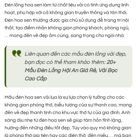
Đèn lồng hoa sen làm từ chất liệu vải có tính ứng dụng linh
hoạt, phù hợp với cả không gian truyền thống và tân thời.
Đèn hoa sen thường được gia chủ sử dụng để trang trí nội
thất, tạo điểm nhấn không gian phòng khách, phòng ngủ,
… mang đến vẻ đẹp ấm cúng, sang trọng cho ngôi nhà.
Liên quan đến các mẫu đèn lồng vải đẹp,
bạn đọc có thể tham khảo thêm:
20+
Mẫu Đèn Lồng Hội An Giá Rẻ, Vải Bọc
Cao Cấp
Mẫu đèn hoa sen vải lụa là sự lựa chọn lý tưởng cho các
không gian phòng thờ, biểu tượng của sự thanh cao, mang
đến vẻ đẹp thanh tịnh cho khu vực thờ tự của gia đình. Ánh
sáng dịu nhẹ từ đèn hoa sen sẽ giúp tâm hồn tĩnh lặng,
hướng đến những điều tốt đẹp. Tùy vào quy mô không gian
là phòng thờ gia tiên hay các điện thờ, đền miếu,… mà bạn