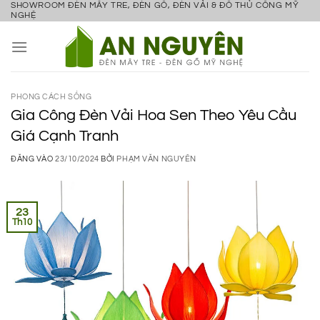
SHOWROOM ĐÈN MÂY TRE, ĐÈN GỖ, ĐÈN VẢI & ĐỒ THỦ CÔNG MỸ
Bỏ
NGHỆ
qua
nội
dung
PHONG CÁCH SỐNG
Gia Công Đèn Vải Hoa Sen Theo Yêu Cầu
Giá Cạnh Tranh
ĐĂNG VÀO
23/10/2024
BỞI
PHẠM VĂN NGUYÊN
23
Th10