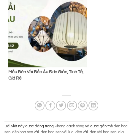
Mẫu Đèn Vải Bắc Âu Đơn Giản, Tinh Tế,
Giá Rẻ
Bài viết này được đăng trong
Phong cách sống
và được gắn thẻ
đèn hoa
sen
,
đèn hoa sen vải
,
đèn hoa sen vải lụa
,
đèn vải
,
đèn vải hoa sen
,
gia