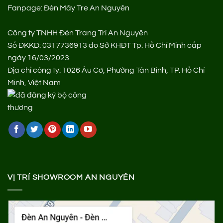
Fanpage:
Đèn Mây Tre An Nguyên
Công ty TNHH Đèn Trang Trí An Nguyên
Số ĐKKD: 0317736913 do Sở KHĐT Tp. Hồ Chí Minh cấp
ngày 16/03/2023
Địa chỉ công ty: 1026 Âu Cơ, Phường Tân Bình, TP. Hồ Chí
Minh, Việt Nam
VỊ TRÍ SHOWROOM AN NGUYÊN