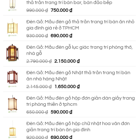
thả trần trang trí bàn bar, bàn đảo bếp
Giá
Giá
990.000
₫
750.000
₫
gốc
hiện
Đèn Gỗ: Mẫu đèn gỗ thả trần trang trí bàn ăn nhỏ
là:
tại
gia đình giá rẻ ở TPHCM
990.000 ₫.
là:
Giá
Giá
930.000
₫
690.000
₫
750.000 ₫.
gốc
hiện
Đèn Gỗ: Mẫu đèn gỗ lục giác trang trí phòng thờ,
là:
tại
nhà gỗ
930.000 ₫.
là:
Giá
Giá
2.790.000
₫
2.150.000
₫
690.000 ₫.
gốc
hiện
Đèn Gỗ: Mẫu đèn gỗ Nhật thả trần trang trí bàn
là:
tại
ăn nhà hàng Nhật
2.790.000 ₫.
là:
Giá
Giá
2.145.000
₫
1.650.000
₫
2.150.000 ₫.
gốc
hiện
Đèn Gỗ: Mẫu đèn gỗ hộp đơn giản dán giấy trang
là:
tại
trí phòng thiền ở tphcm
2.145.000 ₫.
là:
Giá
Giá
650.000
₫
590.000
₫
1.650.000 ₫.
gốc
hiện
Đèn Gỗ: Mẫu đèn gỗ hộp chữ nhật hoa văn đơn
là:
tại
giản trang trí bàn ăn gia đình
650.000 ₫.
là:
Giá
Giá
920.000
₫
690.000
₫
590.000 ₫.