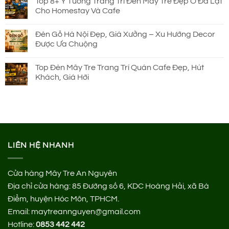
Top 8+ Ý Tưởng Trang Trí Đèn Mây Tre Đẹp Ở Đà Lạt
Cho Homestay Và Cafe
Đèn Gỗ Hà Nội Đẹp, Giá Xưởng – Xu Hướng Decor
Được Ưa Chuộng
Top Đèn Mây Tre Trang Trí Quán Cafe Đẹp, Hút
Khách, Giá Hời
LIÊN HỆ NHANH
Cửa hàng Mây Tre An Nguyên
Địa chỉ cửa hàng:
85 Đường số 6, KDC Hoàng Hải, xã Bà
Điểm, huyện Hóc Môn, TPHCM.
Email: maytreannguyen@gmail.com
Hotline:
0853 442 442