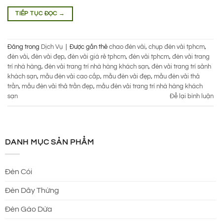
TIẾP TỤC ĐỌC
→
Đăng trong
Dịch Vụ
|
Được gắn thẻ
chao đèn vải
,
chụp đèn vải tphcm
,
đèn vải
,
đèn vải đẹp
,
đèn vải giá rẻ tphcm
,
đèn vải tphcm
,
đèn vải trang
trí nhà hàng
,
đèn vải trang trí nhà hàng khách sạn
,
đèn vải trang trí sảnh
khách sạn
,
mẫu đèn vải cao cấp
,
mẫu đèn vải đẹp
,
mẫu đèn vải thả
trần
,
mẫu đèn vải thả trần đẹp
,
mẫu đèn vải trang trí nhà hàng khách
sạn
Để lại bình luận
DANH MỤC SẢN PHẨM
Đèn Cói
Đèn Dây Thừng
Đèn Gáo Dừa