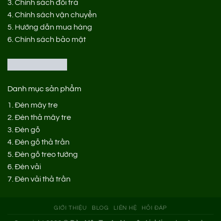
3.
Chính sách đổi trả
4.
Chính sách vận chuyển
5.
Hướng dẫn mua hàng
6.
Chính sách bảo mật
Danh mục sản phẩm
1.
Đèn mây tre
2.
Đèn thả mây tre
3.
Đèn gỗ
4.
Đèn gỗ thả trần
5.
Đèn gỗ treo tường
6.
Đèn vải
7.
Đèn vải thả trần
GIỚI THIỆU
BLOG
LIÊN HỆ
HỎI ĐÁP