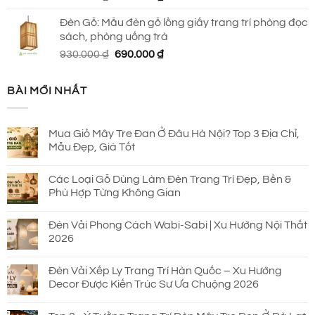
gốc
hiện
Đèn Gỗ: Mẫu đèn gỗ lồng giấy trang trí phòng đọc
là:
tại
sách, phòng uống trà
920.000 ₫.
là:
Giá
Giá
930.000
₫
690.000
₫
690.000 ₫.
gốc
hiện
là:
tại
BÀI MỚI NHẤT
930.000 ₫.
là:
690.000 ₫.
Mua Giỏ Mây Tre Đan Ở Đâu Hà Nội? Top 3 Địa Chỉ,
Mẫu Đẹp, Giá Tốt
Các Loại Gỗ Dùng Làm Đèn Trang Trí Đẹp, Bền &
Phù Hợp Từng Không Gian
Đèn Vải Phong Cách Wabi-Sabi | Xu Hướng Nội Thất
2026
Đèn Vải Xếp Ly Trang Trí Hàn Quốc – Xu Hướng
Decor Được Kiến Trúc Sư Ưa Chuộng 2026