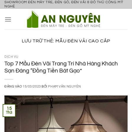
SHOWROOM ĐÈN MÂY TRE, ĐÈN GỖ, ĐÈN VẢI & ĐỒ THỦ CÔNG MỸ
Bỏ
NGHỆ
qua
nội
dung
LƯU TRỮ THẺ:
MẪU ĐÈN VẢI CAO CẤP
DỊCH VỤ
Top 7 Mẫu Đèn Vải Trang Trí Nhà Hàng Khách
Sạn Đáng “Đồng Tiền Bát Gạo”
ĐĂNG VÀO
15/03/2023
BỞI
PHẠM VĂN NGUYÊN
15
Th3