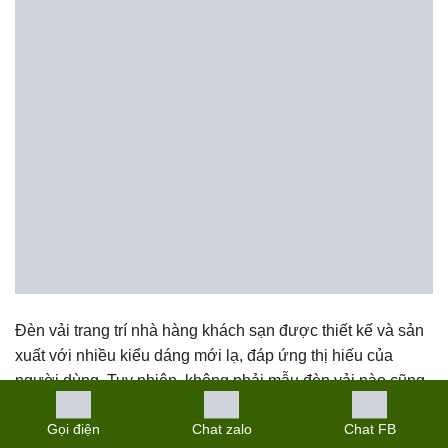
Đèn vải trang trí nhà hàng khách sạn được thiết kế và sản
xuất với nhiều kiểu dáng mới lạ, đáp ứng thị hiếu của
người dùng. Tuy nhiên, không phải mẫu đèn vải nào cũng
hợp với phong cách kiến trúc nhà hàng của bạn. Trong bài
viết dưới đây, An Nguyên Lighting xin […]
Gọi điện
Chat zalo
Chat FB