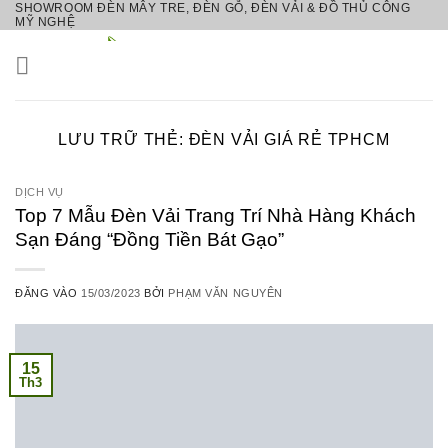
SHOWROOM ĐÈN MÂY TRE, ĐÈN GỖ, ĐÈN VẢI & ĐỒ THỦ CÔNG
Bỏ
MỸ NGHỆ
qua
nội
dung
LƯU TRỮ THẺ:
ĐÈN VẢI GIÁ RẺ TPHCM
DỊCH VỤ
Top 7 Mẫu Đèn Vải Trang Trí Nhà Hàng Khách
Sạn Đáng “Đồng Tiền Bát Gạo”
ĐĂNG VÀO
15/03/2023
BỞI
PHẠM VĂN NGUYÊN
15
Th3