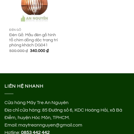
ĐÈN GỖ
Đèn Gỗ: Mẫu đèn gỗ hình
tổ chim dồng dộc trang trí
phòng khách DG041
Giá
Giá
500.000
₫
340.000
₫
gốc
hiện
là:
tại
500.000 ₫.
là:
340.000 ₫.
LIÊN HỆ NHANH
Cửa hàng Mây Tre An Nguyên
Địa chỉ cửa hàng:
85 Đường số 6, KDC Hoàng Hải, xã Bà
Điểm, huyện Hóc Môn, TPHCM.
Email: maytreannguyen@gmail.com
Hotline:
0853 442 442