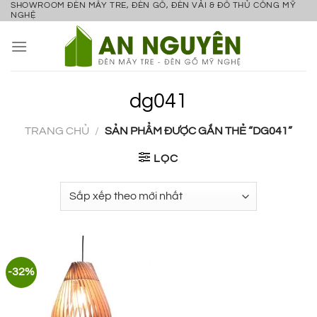
SHOWROOM ĐÈN MÂY TRE, ĐÈN GỖ, ĐÈN VẢI & ĐỒ THỦ CÔNG MỸ
Bỏ
NGHỆ
qua
nội
dung
dg041
TRANG CHỦ
/
SẢN PHẨM ĐƯỢC GẮN THẺ “DG041”
LỌC
-32%