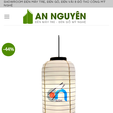
SHOWROOM ĐÈN MÂY TRE, ĐÈN GỖ, ĐÈN VẢI & ĐỒ THỦ CÔNG MỸ
Bỏ
NGHỆ
qua
nội
dung
-44%