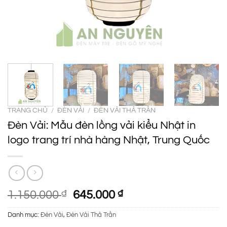
TRANG CHỦ
/
ĐÈN VẢI
/
ĐÈN VẢI THẢ TRẦN
Đèn Vải: Mẫu đèn lồng vải kiểu Nhật in
logo trang trí nhà hàng Nhật, Trung Quốc
Giá
Giá
1.150.000
₫
645.000
₫
gốc
hiện
Danh mục:
Đèn Vải
,
Đèn Vải Thả Trần
là:
tại