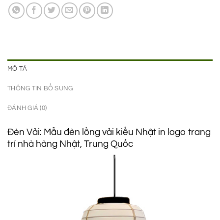
1.150.000 ₫.
là:
645.000 ₫.
MÔ TẢ
THÔNG TIN BỔ SUNG
ĐÁNH GIÁ (0)
Đèn Vải: Mẫu đèn lồng vải kiểu Nhật in logo trang
trí nhà hàng Nhật, Trung Quốc