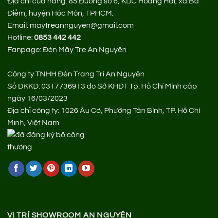
Địa chỉ cửa hàng:
85 Đường số 6, KDC Hoàng Hải, xã Bà
Điểm, huyện Hóc Môn, TPHCM.
Email: maytreannguyen@gmail.com
Hotline:
0853 442 442
Fanpage:
Đèn Mây Tre An Nguyên
Công ty TNHH Đèn Trang Trí An Nguyên
Số ĐKKD: 0317736913 do Sở KHĐT Tp. Hồ Chí Minh cấp
ngày 16/03/2023
Địa chỉ công ty: 1026 Âu Cơ, Phường Tân Bình, TP. Hồ Chí
Minh, Việt Nam
VỊ TRÍ SHOWROOM AN NGUYÊN