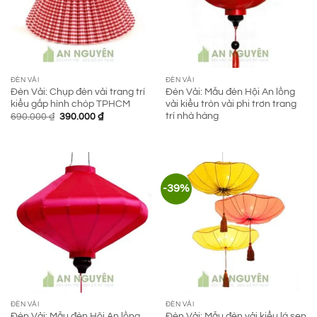
ĐÈN VẢI
ĐÈN VẢI
Đèn Vải: Chụp đèn vải trang trí
Đèn Vải: Mẫu đèn Hội An lồng
kiểu gấp hình chóp TPHCM
vải kiểu tròn vải phi trơn trang
trí nhà hàng
Giá
Giá
690.000
₫
390.000
₫
gốc
hiện
là:
tại
690.000 ₫.
là:
390.000 ₫.
-39%
ĐÈN VẢI
ĐÈN VẢI
Đèn Vải: Mẫu đèn Hội An lồng
Đèn Vải: Mẫu đèn vải kiểu lá sen