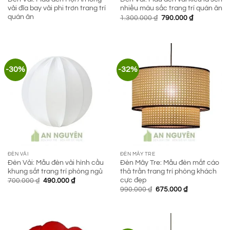
vải đĩa bay vải phi trơn trang trí
nhiều màu sắc trang trí quán ăn
quán ăn
Giá
Giá
1.300.000
₫
790.000
₫
gốc
hiện
là:
tại
1.300.000 ₫.
là:
790.000 ₫.
-30%
-32%
ĐÈN VẢI
ĐÈN MÂY TRE
Đèn Vải: Mẫu đèn vải hình cầu
Đèn Mây Tre: Mẫu đèn mắt cáo
khung sắt trang trí phòng ngủ
thả trần trang trí phòng khách
cực đẹp
Giá
Giá
700.000
₫
490.000
₫
gốc
hiện
Giá
Giá
990.000
₫
675.000
₫
là:
tại
gốc
hiện
700.000 ₫.
là:
là:
tại
490.000 ₫.
990.000 ₫.
là:
675.000 ₫.