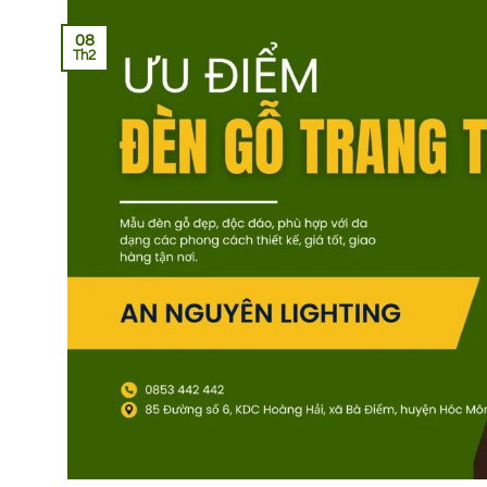
08
Th2