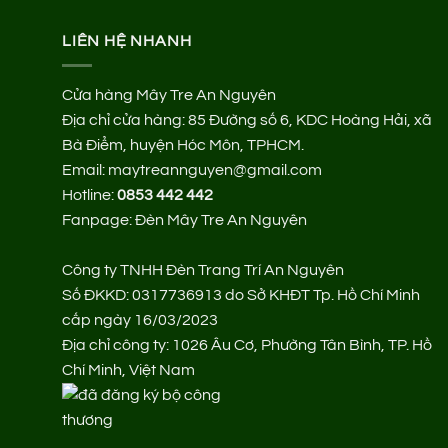
LIÊN HỆ NHANH
Cửa hàng Mây Tre An Nguyên
Địa chỉ cửa hàng:
85 Đường số 6, KDC Hoàng Hải, xã
Bà Điểm, huyện Hóc Môn, TPHCM.
Email: maytreannguyen@gmail.com
Hotline:
0853 442 442
Fanpage:
Đèn Mây Tre An Nguyên
Công ty TNHH Đèn Trang Trí An Nguyên
Số ĐKKD: 0317736913 do Sở KHĐT Tp. Hồ Chí Minh
cấp ngày 16/03/2023
Địa chỉ công ty: 1026 Âu Cơ, Phường Tân Bình, TP. Hồ
Chí Minh, Việt Nam