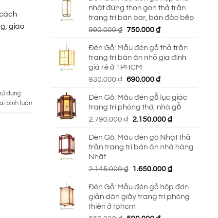
nhật đứng thon gọn thả trần
 cách
trang trí bàn bar, bàn đảo bếp
g, giao
Giá
Giá
990.000
₫
750.000
₫
gốc
hiện
Đèn Gỗ: Mẫu đèn gỗ thả trần
là:
tại
trang trí bàn ăn nhỏ gia đình
990.000 ₫.
là:
giá rẻ ở TPHCM
750.000 ₫.
Giá
Giá
930.000
₫
690.000
₫
gốc
hiện
i sử dụng
Đèn Gỗ: Mẫu đèn gỗ lục giác
là:
tại
ại bình luận
trang trí phòng thờ, nhà gỗ
930.000 ₫.
là:
Giá
Giá
2.790.000
₫
2.150.000
₫
690.000 ₫.
gốc
hiện
Đèn Gỗ: Mẫu đèn gỗ Nhật thả
là:
tại
trần trang trí bàn ăn nhà hàng
2.790.000 ₫.
là:
Nhật
2.150.000 ₫.
Giá
Giá
2.145.000
₫
1.650.000
₫
gốc
hiện
Đèn Gỗ: Mẫu đèn gỗ hộp đơn
là:
tại
giản dán giấy trang trí phòng
2.145.000 ₫.
là:
thiền ở tphcm
1.650.000 ₫.