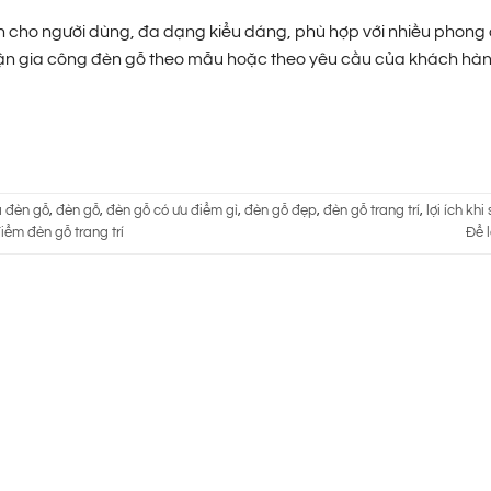
oàn cho người dùng, đa dạng kiểu dáng, phù hợp với nhiều phong
 nhận gia công đèn gỗ theo mẫu hoặc theo yêu cầu của khách hàn
a đèn gỗ
,
đèn gỗ
,
đèn gỗ có ưu điểm gì
,
đèn gỗ đẹp
,
đèn gỗ trang trí
,
lợi ích kh
iểm đèn gỗ trang trí
Để l