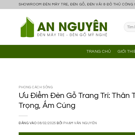
Bỏ
SHOWROOM ĐÈN MÂY TRE, ĐÈN GỖ, ĐÈN VẢI & ĐỒ THỦ CÔNG
qua
nội
Tìm
dung
kiếm:
TRANG CHỦ
GIỚI TH
PHONG CÁCH SỐNG
Ưu Điểm Đèn Gỗ Trang Trí: Thân 
Trọng, Ấm Cúng
ĐĂNG VÀO
08/02/2025
BỞI
PHẠM VĂN NGUYÊN