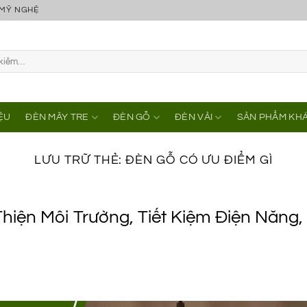
 MỸ NGHỆ
IỆU
ĐÈN MÂY TRE
ĐÈN GỖ
ĐÈN VẢI
SẢN PHẨM KH
LƯU TRỮ THẺ:
ĐÈN GỖ CÓ ƯU ĐIỂM GÌ
Thiện Môi Trường, Tiết Kiệm Điện Năng