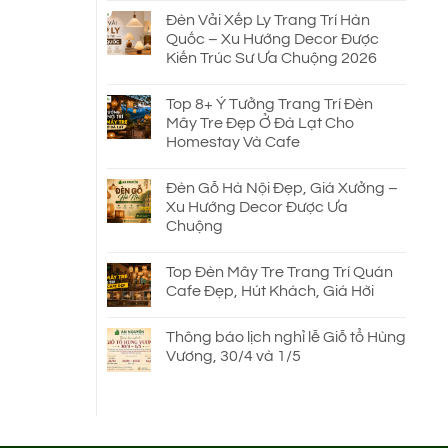
Đèn Vải Xếp Ly Trang Trí Hàn
Quốc – Xu Hướng Decor Được
Kiến Trúc Sư Ưa Chuộng 2026
Top 8+ Ý Tưởng Trang Trí Đèn
Mây Tre Đẹp Ở Đà Lạt Cho
Homestay Và Cafe
Đèn Gỗ Hà Nội Đẹp, Giá Xưởng –
Xu Hướng Decor Được Ưa
Chuộng
Top Đèn Mây Tre Trang Trí Quán
Cafe Đẹp, Hút Khách, Giá Hời
Thông báo lịch nghỉ lễ Giỗ tổ Hùng
Vương, 30/4 và 1/5