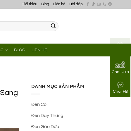
Giới thiệu
Blog
Liên hệ
Hỏi đáp
ÁC
BLOG
LIÊN HỆ
Gọi điện
Chat zalo
DANH MỤC SẢN PHẨM
, Sang
Chat FB
Đèn Cói
Đèn Dây Thừng
Đèn Gáo Dừa