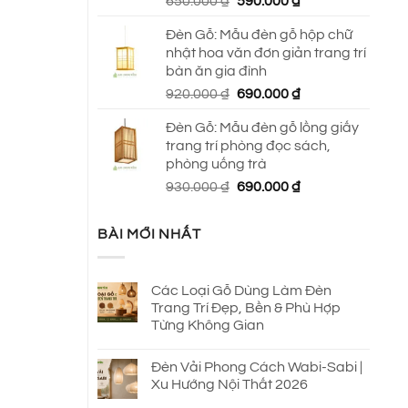
Giá
Giá
650.000
₫
590.000
₫
gốc
hiện
Đèn Gỗ: Mẫu đèn gỗ hộp chữ
là:
tại
nhật hoa văn đơn giản trang trí
650.000 ₫.
là:
bàn ăn gia đình
590.000 ₫.
Giá
Giá
920.000
₫
690.000
₫
gốc
hiện
Đèn Gỗ: Mẫu đèn gỗ lồng giấy
là:
tại
trang trí phòng đọc sách,
920.000 ₫.
là:
phòng uống trà
690.000 ₫.
Giá
Giá
930.000
₫
690.000
₫
gốc
hiện
là:
tại
BÀI MỚI NHẤT
930.000 ₫.
là:
690.000 ₫.
Các Loại Gỗ Dùng Làm Đèn
Trang Trí Đẹp, Bền & Phù Hợp
Từng Không Gian
Đèn Vải Phong Cách Wabi-Sabi |
Xu Hướng Nội Thất 2026