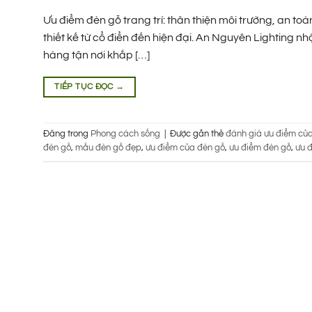
Ưu điểm đèn gỗ trang trí: thân thiện môi trường, an t
thiết kế từ cổ điển đến hiện đại. An Nguyên Lighting
hàng tận nơi khắp […]
TIẾP TỤC ĐỌC
→
Đăng trong
Phong cách sống
|
Được gắn thẻ
đánh giá ưu điểm củ
đèn gỗ
,
mẫu đèn gỗ đẹp
,
ưu điểm của đèn gỗ
,
ưu điểm đèn gỗ
,
ưu đ