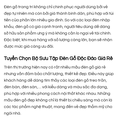
Đèn gỗ trang trí không chỉ chinh phục người dùng bởi vẻ
đẹp tự nhiên mà còn bởi giá thành bình dân, phù hợp với túi
tiền của phần lớn nhiều gia đình. So với các loại đèn nhập
khẩu, đèn gỗ có giá cạnh tranh, người tiêu dùng dễ dàng
sở hữu sản phẩm ưng ý mà không cần lo ngại về tài chính.
Đặc biệt, khi mua hàng với số lượng càng lớn, bạn sẽ nhận
được mức giá càng ưu đãi.
Tuyển Chọn Bộ Sưu Tập Đèn Gỗ Độc Đáo Giá Rẻ
Trên thị trường hiện nay có rất nhiều mẫu đèn gỗ giá rẻ
nhưng vẫn đảm bảo chất lượng, thiết kế đẹp. Điều này giúp
khách hàng dễ dàng tìm thấy các loại đèn gỗ treo trần,
đèn bàn, đèn sàn,… với kiểu dáng và màu sắc đa dạng,
phù hợp với nhiều phong cách nội thất khác nhau. Những
mẫu đèn gỗ đẹp không chỉ là thiết bị chiếu sáng mà còn là
các tác phẩm nghệ thuật, mang đến vẻ đẹp thẩm mỹ cho
ngôi nhà.