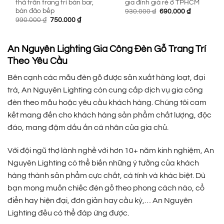
thả trần trang trí bàn bar,
gia đình giá rẻ ở TPHCM
bàn đảo bếp
Giá
Giá
930.000
₫
690.000
₫
gốc
hiện
Giá
Giá
990.000
₫
750.000
₫
là:
tại
gốc
hiện
930.000 ₫.
là:
là:
tại
690.000 ₫.
990.000 ₫.
là:
750.000 ₫.
An Nguyên Lighting Gia Công Đèn Gỗ Trang Trí
Theo Yêu Cầu
Bên cạnh các mẫu đèn gỗ được sản xuất hàng loạt, đại
trà, An Nguyên Lighting còn cung cấp dịch vụ gia công
đèn theo mẫu hoặc yêu cầu khách hàng. Chúng tôi cam
kết mang đến cho khách hàng sản phẩm chất lượng, độc
đáo, mang đậm dấu ấn cá nhân của gia chủ.
Với đội ngũ thợ lành nghề với hơn 10+ năm kinh nghiệm, An
Nguyên Lighting có thể biến những ý tưởng của khách
hàng thành sản phẩm cực chất, cá tính và khác biệt. Dù
bạn mong muốn chiếc đèn gỗ theo phong cách nào, cổ
điển hay hiện đại, đơn giản hay cầu kỳ,… An Nguyên
Lighting đều có thể đáp ứng được.