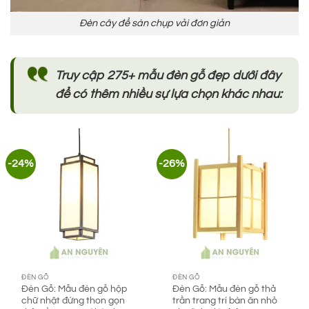
Đèn cây để sàn chụp vải đơn giản
Truy cập 275+ mẫu đèn gỗ đẹp dưới đây
để có thêm nhiều sự lựa chọn khác nhau:
-24%
-26%
ĐÈN GỖ
ĐÈN GỖ
Đèn Gỗ: Mẫu đèn gỗ hộp
Đèn Gỗ: Mẫu đèn gỗ thả
chữ nhật đứng thon gọn
trần trang trí bàn ăn nhỏ