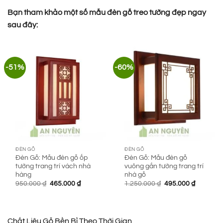
Bạn tham khảo một số mẫu đèn gỗ treo tường đẹp ngay
sau đây:
-51%
-60%
ĐÈN GỖ
ĐÈN GỖ
Đèn Gỗ: Mẫu đèn gỗ ốp
Đèn Gỗ: Mẫu đèn gỗ
tường trang trí vách nhà
vuông gắn tường trang trí
hàng
nhà gỗ
Giá
Giá
Giá
Giá
950.000
₫
465.000
₫
1.250.000
₫
495.000
₫
gốc
hiện
gốc
hiện
là:
tại
là:
tại
950.000 ₫.
là:
1.250.000 ₫.
là:
465.000 ₫.
495.000 
Chất Liệu Gỗ Bền Bỉ Theo Thời Gian