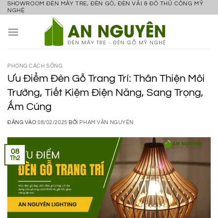
SHOWROOM ĐÈN MÂY TRE, ĐÈN GỖ, ĐÈN VẢI & ĐỒ THỦ CÔNG MỸ
Bỏ
NGHỆ
qua
nội
dung
PHONG CÁCH SỐNG
Ưu Điểm Đèn Gỗ Trang Trí: Thân Thiện Môi
Trường, Tiết Kiệm Điện Năng, Sang Trọng,
Ấm Cúng
ĐĂNG VÀO
08/02/2025
BỞI
PHẠM VĂN NGUYÊN
08
Th2