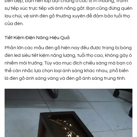
bền đẹp, bạn nên lắp đặt chúng ở các vị trí thoáng, tránh
sự tiếp xúc trực tiếp với ánh nắng gắt. Bạn cũng đừng quên
lau chùi, vệ sinh đèn gỗ thường xuyên để đảm bảo tuổi thọ
của đèn.
Tiết Kiệm Điện Năng Hiệu Quả
Phần lớn các mẫu đèn gỗ hiện nay đều được trang bị bóng
đèn led siêu tiết kiệm năng lượng, tuổi thọ cao, không gây ô
nhiễm môi trường. Tùy vào mục đích chiếu sáng mà bạn có
thể cân nhắc lựa chọn loại ánh sáng khác nhau, phổ biến
là đèn gỗ ánh sáng vàng và đèn gỗ ánh sáng trung tính.