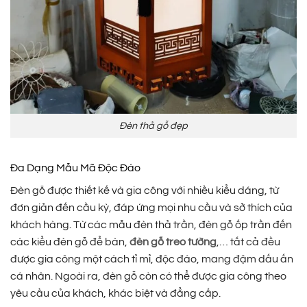
Đèn thả gỗ đẹp
Đa Dạng Mẫu Mã Độc Đáo
Đèn gỗ được thiết kế và gia công với nhiều kiểu dáng, từ
đơn giản đến cầu kỳ, đáp ứng mọi nhu cầu và sở thích của
khách hàng. Từ các mẫu đèn thả trần, đèn gỗ ốp trần đến
các kiểu đèn gỗ để bàn,
đèn gỗ treo tường
,… tất cả đều
được gia công một cách tỉ mỉ, độc đáo, mang đậm dấu ấn
cá nhân. Ngoài ra, đèn gỗ còn có thể được gia công theo
yêu cầu của khách, khác biệt và đẳng cấp.