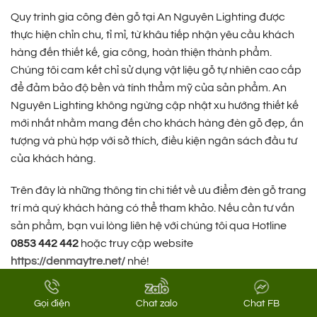
Quy trình gia công đèn gỗ tại An Nguyên Lighting được
thực hiện chỉn chu, tỉ mỉ, từ khâu tiếp nhận yêu cầu khách
hàng đến thiết kế, gia công, hoàn thiện thành phẩm.
Chúng tôi cam kết chỉ sử dụng vật liệu gỗ tự nhiên cao cấp
để đảm bảo độ bền và tính thẩm mỹ của sản phẩm. An
Nguyên Lighting không ngừng cập nhật xu hướng thiết kế
mới nhất nhằm mang đến cho khách hàng đèn gỗ đẹp, ấn
tượng và phù hợp với sở thích, điều kiện ngân sách đầu tư
của khách hàng.
Trên đây là những thông tin chi tiết về ưu điểm đèn gỗ trang
trí mà quý khách hàng có thể tham khảo. Nếu cần tư vấn
sản phẩm, bạn vui lòng liên hệ với chúng tôi qua Hotline
0853 442 442
hoặc truy cập website
https://denmaytre.net/
nhé!
5/5 - (2 bình chọn)
Gọi điện
Chat zalo
Chat FB