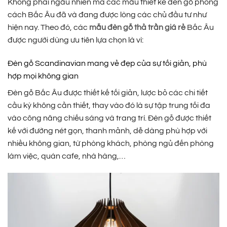
Không phải ngẫu nhiên mà các mẫu thiết kế đèn gỗ phong
cách Bắc Âu đã và đang được lòng các chủ đầu tư như
hiện nay. Theo đó, các
mẫu đèn gỗ thả trần giá rẻ
Bắc Âu
được người dùng ưu tiên lựa chọn là vì:
Đèn gỗ Scandinavian mang vẻ đẹp của sự tối giản, phù
hợp mọi không gian
Đèn gỗ Bắc Âu được thiết kế tối giản, lược bỏ các chi tiết
cầu kỳ không cần thiết, thay vào đó là sự tập trung tối đa
vào công năng chiếu sáng và trang trí. Đèn gỗ được thiết
kế với đường nét gọn, thanh mảnh, dễ dàng phù hợp với
nhiều không gian, từ phòng khách, phòng ngủ đến phòng
làm việc, quán cafe, nhà hàng,…