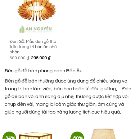
Đèn Gỗ: Mẫu đèn gỗ thả
trần trang trí bàn ăn nhỏ
nhắn
Giá
Giá
600.000
₫
295.000
₫
gốc
hiện
là:
tại
600.000 ₫.
là:
Đèn gỗ để bàn phong cách Bắc Âu
295.000 ₫.
Đèn gỗ để bàn
thường được ứng dụng để chiếu sáng và
trang trí bàn làm việc, bàn học hoặc tủ đầu giường,… Đèn
gỗ để bàn với ánh sáng dịu nhẹ, thường được kết hợp với
chụp
đèn vải
, mang lại cảm giác thư giãn, ấm cúng và
giúp người dùng tái tạo năng lượng tích cực hiệu quả.
-34%
-60%