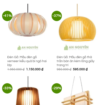
-41%
-37%
Đèn Gỗ: Mẫu đèn gỗ
Đèn Gỗ: Mẫu đèn gỗ thả
verneer kiểu quả bí ngô hai
trần bàn ăn kèm lồng giấy
lớp
trang trí
Giá
Giá
Giá
Giá
1.950.000
₫
1.150.000
₫
950.000
₫
595.000
₫
gốc
hiện
gốc
hiện
là:
tại
là:
tại
1.950.000 ₫.
là:
950.000 ₫.
là:
1.150.000 ₫.
595.000 ₫.
-33%
-29%