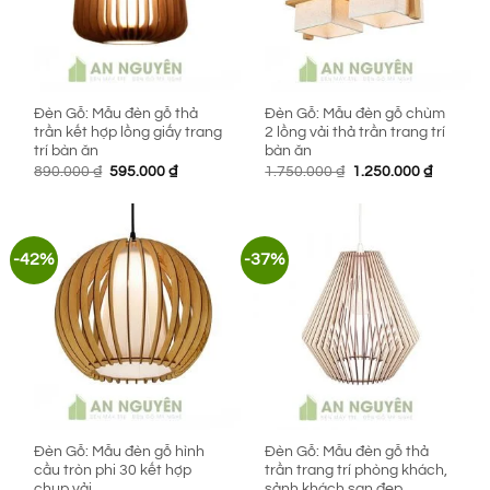
Đèn Gỗ: Mẫu đèn gỗ thả
Đèn Gỗ: Mẫu đèn gỗ chùm
trần kết hợp lồng giấy trang
2 lồng vải thả trần trang trí
trí bàn ăn
bàn ăn
Giá
Giá
Giá
Giá
890.000
₫
595.000
₫
1.750.000
₫
1.250.000
₫
gốc
hiện
gốc
hiện
là:
tại
là:
tại
890.000 ₫.
là:
1.750.000 ₫.
là:
595.000 ₫.
1.250.00
-42%
-37%
Đèn Gỗ: Mẫu đèn gỗ hình
Đèn Gỗ: Mẫu đèn gỗ thả
cầu tròn phi 30 kết hợp
trần trang trí phòng khách,
chụp vải
sảnh khách sạn đẹp