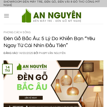
SHOWROOM ĐÈN MÂY TRE, ĐÈN GỖ, ĐÈN VẢI & ĐỒ THỦ CÔNG MỸ
Bỏ
NGHỆ
qua
nội
dung
PHONG CÁCH SỐNG
Đèn Gỗ Bắc Âu: 5 Lý Do Khiến Bạn “Yêu
Ngay Từ Cái Nhìn Đầu Tiên”
ĐĂNG VÀO
14/03/2025
BỞI
PHẠM VĂN NGUYÊN
14
Th3