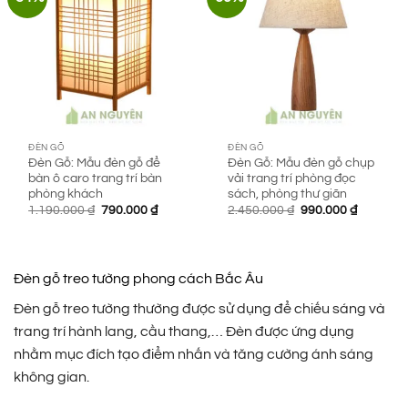
ĐÈN GỖ
ĐÈN GỖ
Đèn Gỗ: Mẫu đèn gỗ để
Đèn Gỗ: Mẫu đèn gỗ chụp
bàn ô caro trang trí bàn
vải trang trí phòng đọc
phòng khách
sách, phòng thư giãn
Giá
Giá
Giá
Giá
1.190.000
₫
790.000
₫
2.450.000
₫
990.000
₫
gốc
hiện
gốc
hiện
là:
tại
là:
tại
1.190.000 ₫.
là:
2.450.000 ₫.
là:
790.000 ₫.
990.000 
Đèn gỗ treo tường phong cách Bắc Âu
Đèn gỗ treo tường thường được sử dụng để chiếu sáng và
trang trí hành lang, cầu thang,… Đèn được ứng dụng
nhằm mục đích tạo điểm nhấn và tăng cường ánh sáng
không gian.