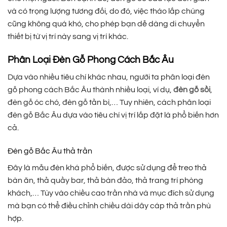
và có trọng lượng tương đối, do đó, việc tháo lắp chúng
cũng không quá khó, cho phép bạn dễ dàng di chuyển
thiết bị từ vị trí này sang vị trí khác.
Phân Loại Đèn Gỗ Phong Cách Bắc Âu
Dựa vào nhiều tiêu chí khác nhau, người ta phân loại đèn
gỗ phong cách Bắc Âu thành nhiều loại, ví dụ,
đèn gỗ sồi
,
đèn gỗ óc chó, đèn gỗ tần bì,… Tuy nhiên, cách phân loại
đèn gỗ Bắc Âu dựa vào tiêu chí vị trí lắp đặt là phổ biến hơn
cả.
Đèn gỗ Bắc Âu thả trần
Đây là mẫu đèn khá phổ biến, được sử dụng để treo thả
bàn ăn, thả quầy bar, thả bàn đảo, thả trang trí phòng
khách,… Tùy vào chiều cao trần nhà và mục đích sử dụng
mà bạn có thể điều chỉnh chiều dài dây cáp thả trần phù
hợp.