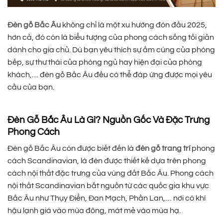
Đèn gỗ Bắc Âu
không chỉ là một xu hướng đón đầu 2025,
hơn cả, đó còn là biểu tượng của phong cách sống tối giản
dành cho gia chủ. Dù bạn yêu thích sự ấm cúng của phòng
bếp, sự thư thái của phòng ngủ hay hiện đại của phòng
khách,… đèn gỗ Bắc Âu đều có thể đáp ứng được mọi yêu
cầu của bạn.
Đèn Gỗ Bắc Âu Là Gì? Nguồn Gốc Và Đặc Trưng
Phong Cách
Đèn gỗ Bắc Âu còn được biết đến là
đèn gỗ trang trí
phong
cách Scandinavian, là đèn được thiết kế dựa trên phong
cách nội thất đặc trưng của vùng đất Bắc Âu. Phong cách
nội thất Scandinavian bắt nguồn từ các quốc gia khu vực
Bắc Âu như Thụy Điển, Đan Mạch, Phần Lan,… nơi có khí
hậu lạnh giá vào mùa đông, mát mẻ vào mùa hạ.