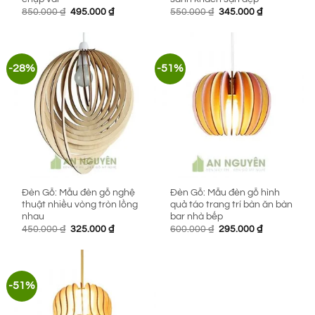
Giá
Giá
Giá
Giá
850.000
₫
495.000
₫
550.000
₫
345.000
₫
gốc
hiện
gốc
hiện
là:
tại
là:
tại
850.000 ₫.
là:
550.000 ₫.
là:
495.000 ₫.
345.000 ₫.
-28%
-51%
Đèn Gỗ: Mẫu đèn gỗ nghệ
Đèn Gỗ: Mẫu đèn gỗ hình
thuật nhiều vòng tròn lồng
quả táo trang trí bàn ăn bàn
nhau
bar nhà bếp
Giá
Giá
Giá
Giá
450.000
₫
325.000
₫
600.000
₫
295.000
₫
gốc
hiện
gốc
hiện
là:
tại
là:
tại
450.000 ₫.
là:
600.000 ₫.
là:
325.000 ₫.
295.000 ₫.
-51%