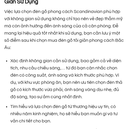
Gian Sử Dụng
Việc lựa chọn đèn gỗ phong cách Scandinavian phù hợp
với không gian sử dụng không chỉ tạo nên vẻ đẹp thẩm mỹ
mà còn ảnh hướng đến ánh sáng của cả căn phòng. Để
mang lại hiệu quả tốt nhất khi sử dụng, bạn cần lưu ý một
số điểm sau khi chọn mua đèn gỗ tối giản phong cách Bắc
Âu:
Xác định không gian cần sử dụng, bao gồm cả về diện
tích, nhu cầu chiếu sáng,… từ đó bạn cân nhắc chọn
đèn có công suất, ánh sáng và kích thước phù hợp. Ví
dụ, với khu vực phòng ăn, bạn nên ưu tiên chọn đèn thả
gỗ có kích thước vừa phải, ánh sáng vàng dịu nhẹ, đủ
độ sáng, tạo sự ấm cúng nhất định.
Tìm hiểu và lựa chọn đèn gỗ từ thương hiệu uy tín, có
nhiều năm kinh nghiệm, họ sẽ hiểu bạn muốn gì và tư
vấn chi tiết cho bạn.