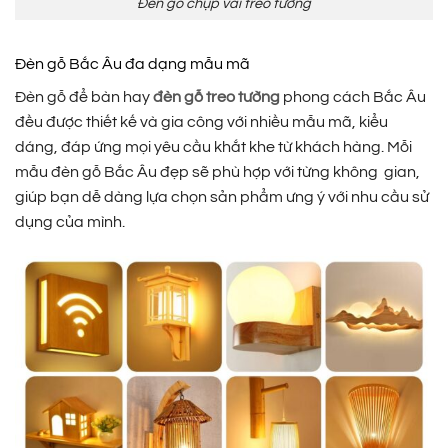
Đèn gỗ chụp vải treo tường
Đèn gỗ Bắc Âu đa dạng mẫu mã
Đèn gỗ để bàn hay
đèn gỗ treo tường
phong cách Bắc Âu
đều được thiết kế và gia công với nhiều mẫu mã, kiểu
dáng, đáp ứng mọi yêu cầu khắt khe từ khách hàng. Mỗi
mẫu đèn gỗ Bắc Âu đẹp sẽ phù hợp với từng không gian,
giúp bạn dễ dàng lựa chọn sản phẩm ưng ý với nhu cầu sử
dụng của mình.