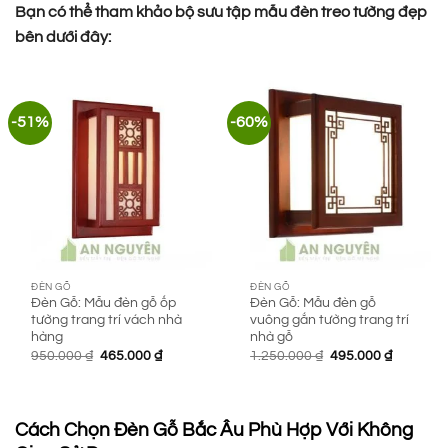
Bạn có thể tham khảo bộ sưu tập mẫu đèn treo tường đẹp
bên dưới đây:
-51%
-60%
ĐÈN GỖ
ĐÈN GỖ
Đèn Gỗ: Mẫu đèn gỗ ốp
Đèn Gỗ: Mẫu đèn gỗ
tường trang trí vách nhà
vuông gắn tường trang trí
hàng
nhà gỗ
Giá
Giá
Giá
Giá
950.000
₫
465.000
₫
1.250.000
₫
495.000
₫
gốc
hiện
gốc
hiện
là:
tại
là:
tại
950.000 ₫.
là:
1.250.000 ₫.
là:
465.000 ₫.
495.000 
Cách Chọn Đèn Gỗ Bắc Âu Phù Hợp Với Không