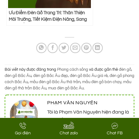
Ưu Điểm Đèn Gỗ Trang Trí: Thân Thiện
Môi Trường, Tiết Kiệm Điện Năng, Sang
Trọng, Ấm Cúng
Bài viết này được đăng trong
Phong cách sống
và được gắn thẻ
đèn gỗ
,
đèn gỗ Bắc Âu
,
đèn gỗ Bắc Âu đẹp
,
đèn gỗ Bắc Âu giá rẻ
,
đèn gỗ phong
cách Bắc Âu
,
mẫu đèn gỗ Bắc Âu thả trần
,
mẫu đèn gỗ bán chạy
,
mẫu
đèn gỗ thả trần Bắc Âu
,
mua đèn gỗ Bắc Âu
.
PHẠM VĂN NGUYÊN
Tôi là Phạm Văn Nguyên hiện đang là
CEO của Công ty TNHH Đèn Trang
Trí An Nguyên và Cửa Hàng Đèn
Gọi điện
Chat zalo
Chat FB
Toàn Lợi chuyên bán về sản phẩm