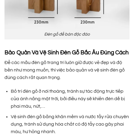
Đèn gỗ để bàn độc đáo
Bảo Quản Và Vệ Sinh Đèn Gỗ Bắc Âu Đúng Cách
Để các mẫu đèn gỗ trang trí luôn giữ được vẻ đẹp và độ
bền như mong muốn, thì việc bảo quản và vệ sinh đèn gỗ
đúng cách rất quan trọng.
Bố trí đèn gỗ ở nơi thoáng, tránh sự tác động trực tiếp
của ánh nắng mặt trời, bởi điều này sẽ khiến đèn dễ bị
phai màu, nứt,…
Vệ sinh đèn gỗ bằng khăn mềm và nước tẩy rửa chuyên
dụng, tránh sử dụng hóa chất có độ tẩy cao gây phai
màu, hư hỏng nhanh.