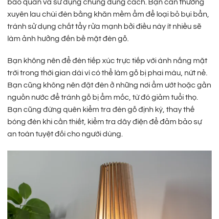
bảo quản và sử dụng chúng đúng cách. Bạn cần thường
xuyên lau chùi đèn bằng khăn mềm ẩm để loại bỏ bụi bẩn,
tránh sử dụng chất tẩy rửa mạnh bởi điều này ít nhiều sẽ
làm ảnh hưởng đến bề mặt đèn gỗ.
Bạn không nên để đèn tiếp xúc trực tiếp với ánh nắng mặt
trời trong thời gian dài vì có thể làm gỗ bị phai màu, nứt nẻ.
Bạn cũng không nên đặt đèn ở những nơi ẩm ướt hoặc gần
nguồn nước để tránh gỗ bị ẩm mốc, từ đó giảm tuổi thọ.
Bạn cũng đừng quên kiểm tra đèn gỗ định kỳ, thay thế
bóng đèn khi cần thiết, kiểm tra dây điện để đảm bảo sự
an toàn tuyệt đối cho người dùng.