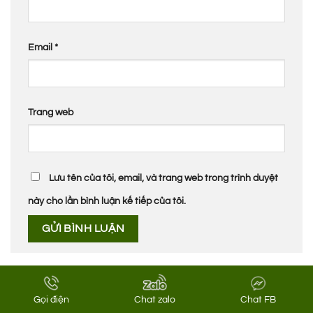
Email
*
Trang web
Lưu tên của tôi, email, và trang web trong trình duyệt
này cho lần bình luận kế tiếp của tôi.
DANH MỤC SẢN PHẨM
Gọi điện
Chat zalo
Chat FB