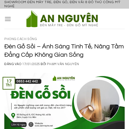
SHOWROOM ĐÈN MÂY TRE, ĐÈN GỖ, ĐÈN VẢI & ĐỒ THỦ CÔNG MỸ
Bỏ
NGHỆ
qua
nội
dung
PHONG CÁCH SỐNG
Đèn Gỗ Sồi – Ánh Sáng Tinh Tế, Nâng Tầm
Đẳng Cấp Không Gian Sống
ĐĂNG VÀO
17/01/2025
BỞI
PHẠM VĂN NGUYÊN
17
Th1