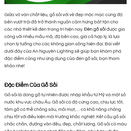
Giữa vô vàn chất liệu, gỗ sồi với vẻ đẹp mộc mạc cùng độ
bền vượt trội đã trở thành nguồn cảm hứng bất tận cho
các nhà thiết kế đèn trang trí hiện nay.
Đèn gỗ sồi
được gia
công với nhiều mẫu mã, độ bền cao, giá cả hợp lý, là lựa
chọn lý tưởng cho các không gian sống hiện đại. Bài viết
dưới đây của An Nguyên Lighting sẽ giúp bạn khám phá
đặc điểm cũng như ứng dụng của đèn gỗ sồi, bạn tham
khảo nhé!
Đặc Điểm Của Gỗ Sồi
Gỗ sồi là dòng gỗ tự nhiên được nhập khẩu từ Mỹ và một số
nước khu vực châu Âu. Gỗ sồi có độ cứng cao, chịu lực tốt,
tâm gỗ có thể chống sâu, mối mọt,… có khả năng chống
chịu tốt với điều kiện môi trường khắc nghiệt. Kết cấu gỗ sồi
chắc chắn, đường vân đều, đẹp, chất lượng. Gỗ sồi có màu