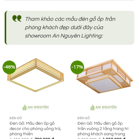
Tham khảo các mẫu đèn gỗ ốp trần
phòng khách đẹp dưới đây của
showroom An Nguyên Lighting:
-46%
-17%
ĐÈN GỖ
ĐÈN GỖ
Đèn Gỗ: Mẫu đèn ốp gỗ
Đèn Gỗ: Mẫu đèn gỗ ốp
decor cho phòng uống trà,
trần vuông 2 tầng trang trí
phòng thiền
phòng khách sang trọng