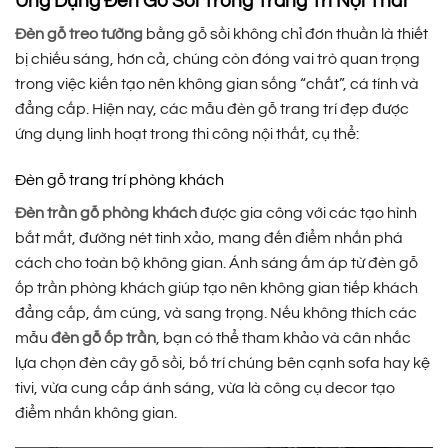
Ứng Dụng Đèn Gỗ Sồi Trong Trang Trí Nội Thất
Đèn gỗ treo tường
bằng gỗ sồi không chỉ đơn thuần là thiết
bị chiếu sáng, hơn cả, chúng còn đóng vai trò quan trọng
trong việc kiến tạo nên không gian sống “chất”, cá tính và
đẳng cấp. Hiện nay, các mẫu đèn gỗ trang trí đẹp được
ứng dụng linh hoạt trong thi công nội thất, cụ thể:
Đèn gỗ trang trí phòng khách
Đèn trần gỗ phòng khách
được gia công với các tạo hình
bắt mắt, đường nét tinh xảo, mang đến điểm nhấn phá
cách cho toàn bộ không gian. Ánh sáng ấm áp từ đèn gỗ
ốp trần phòng khách giúp tạo nên không gian tiếp khách
đẳng cấp, ấm cúng, và sang trọng. Nếu không thích các
mẫu
đèn gỗ ốp trần
, bạn có thể tham khảo và cân nhắc
lựa chọn đèn cây gỗ sồi, bố trí chúng bên cạnh sofa hay kệ
tivi, vừa cung cấp ánh sáng, vừa là công cụ decor tạo
điểm nhấn không gian.