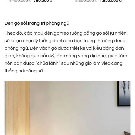
Giá
Giá
Giá
Giá
1.450.000
₫
790.000
₫
2.350.000
₫
1.950.000
₫
gốc
hiện
gốc
hiện
là:
tại
là:
tại
1.450.000 ₫.
là:
2.350.000 ₫.
là:
790.000 ₫.
1.950.0
Đèn gỗ sồi trang trí phòng ngủ
Theo đó, các mẫu đèn gỗ treo tường bằng gỗ sồi tự nhiên
sẽ là lựa chọn lý tưởng dành cho bạn trong thi công decor
phòng ngủ. Đèn vách gỗ được thiết kế với kiểu dáng đơn
giản, không quá cầu kỳ, ánh sáng vàng dịu nhẹ, giúp tâm
hồn bạn được “chữa lành” sau những giờ làm việc căng
thẳng nơi công sở.