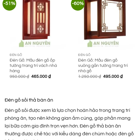
-51%
-60%
ĐÈN GỖ
ĐÈN GỖ
Đèn Gỗ: Mẫu đèn gỗ ốp
Đèn Gỗ: Mẫu đèn gỗ
tường trang trí vách nhà
vuông gắn tường trang trí
hàng
nhà gỗ
Giá
Giá
Giá
Giá
950.000
₫
465.000
₫
1.250.000
₫
495.000
₫
gốc
hiện
gốc
hiện
là:
tại
là:
tại
950.000 ₫.
là:
1.250.000 ₫.
là:
465.000 ₫.
495.000 
Đèn gỗ sồi thả bàn ăn
Đèn gỗ sồi được xem là lựa chọn hoàn hảo trong trang trí
phòng ăn, tạo nên không gian ấm cúng, góp phần mang
lại bữa cơm gia đình trọn vẹn hơn. Đèn gỗ thả bàn ăn
thường được chế tác với kiểu dáng đèn chùm hoặc đèn gỗ