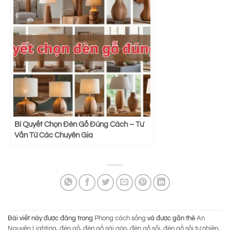
Bí Quyết Chọn Đèn Gỗ Đúng Cách – Tư
Vấn Từ Các Chuyên Gia
Bài viết này được đăng trong
Phong cách sống
và được gắn thẻ
An
Nguyên Lighting
,
đèn gỗ
,
đèn gỗ sài gòn
,
đèn gỗ sồi
,
đèn gỗ sồi tự nhiên
,