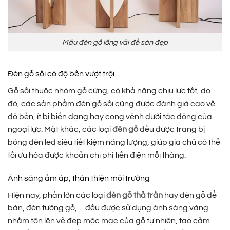
Mẫu đèn gỗ lồng vải để sàn đẹp
Đèn gỗ sồi có độ bền vượt trội
Gỗ sồi thuộc nhóm gỗ cứng, có khả năng chịu lực tốt, do
đó, các sản phẩm đèn gỗ sồi cũng được đánh giá cao về
độ bền, ít bị biến dạng hay cong vênh dưới tác động của
ngoại lực. Mặt khác, các loại
đèn gỗ
đều được trang bị
bóng đèn led siêu tiết kiệm năng lượng, giúp gia chủ có thể
tối ưu hóa được khoản chi phí tiền điện mỗi tháng.
Ánh sáng ấm áp, thân thiện môi trường
Hiện nay, phần lớn các loại
đèn gỗ thả trần
hay đèn gỗ để
bàn, đèn tường gỗ,… đều được sử dụng ánh sáng vàng
nhằm tôn lên vẻ đẹp mộc mạc của gỗ tự nhiên, tạo cảm