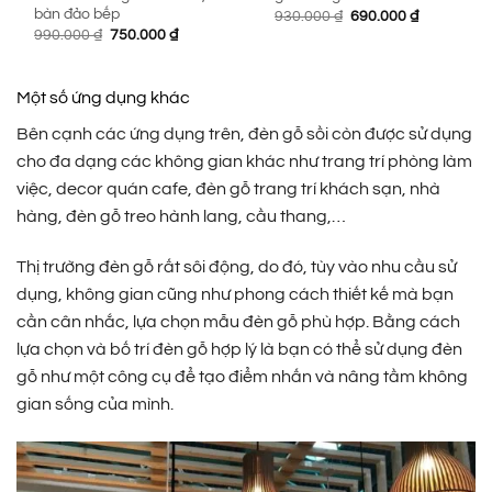
bàn đảo bếp
Giá
Giá
930.000
₫
690.000
₫
gốc
hiện
Giá
Giá
990.000
₫
750.000
₫
là:
tại
gốc
hiện
930.000 ₫.
là:
là:
tại
690.000 ₫.
990.000 ₫.
là:
750.000 ₫.
Một số ứng dụng khác
Bên cạnh các ứng dụng trên, đèn gỗ sồi còn được sử dụng
cho đa dạng các không gian khác như trang trí phòng làm
việc, decor quán cafe, đèn gỗ trang trí khách sạn, nhà
hàng, đèn gỗ treo hành lang, cầu thang,…
Thị trường đèn gỗ rất sôi động, do đó, tùy vào nhu cầu sử
dụng, không gian cũng như phong cách thiết kế mà bạn
cần cân nhắc, lựa chọn mẫu đèn gỗ phù hợp. Bằng cách
lựa chọn và bố trí đèn gỗ hợp lý là bạn có thể sử dụng đèn
gỗ như một công cụ để tạo điểm nhấn và nâng tầm không
gian sống của mình.