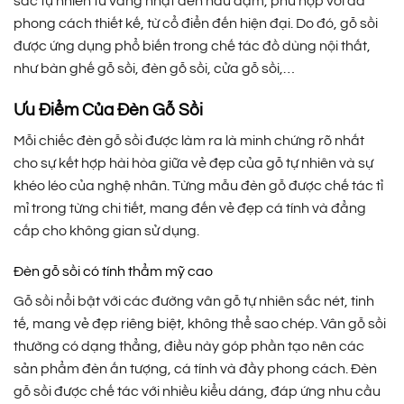
sắc tự nhiên từ vàng nhạt đến nâu đậm, phù hợp với đa
phong cách thiết kế, từ cổ điển đến hiện đại. Do đó, gỗ sồi
được ứng dụng phổ biến trong chế tác đồ dùng nội thất,
như bàn ghế gỗ sồi, đèn gỗ sồi, cửa gỗ sồi,…
Ưu Điểm Của Đèn Gỗ Sồi
Mỗi chiếc đèn gỗ sồi được làm ra là minh chứng rõ nhất
cho sự kết hợp hài hòa giữa vẻ đẹp của gỗ tự nhiên và sự
khéo léo của nghệ nhân. Từng mẫu đèn gỗ được chế tác tỉ
mỉ trong từng chi tiết, mang đến vẻ đẹp cá tính và đẳng
cấp cho không gian sử dụng.
Đèn gỗ sồi có tính thẩm mỹ cao
Gỗ sồi nổi bật với các đường vân gỗ tự nhiên sắc nét, tinh
tế, mang vẻ đẹp riêng biệt, không thể sao chép. Vân gỗ sồi
thường có dạng thẳng, điều này góp phần tạo nên các
sản phẩm đèn ấn tượng, cá tính và đầy phong cách. Đèn
gỗ sồi được chế tác với nhiều kiểu dáng, đáp ứng nhu cầu