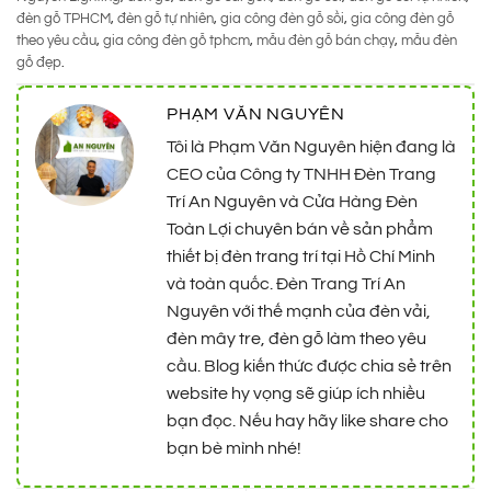
đèn gỗ TPHCM
,
đèn gỗ tự nhiên
,
gia công đèn gỗ sồi
,
gia công đèn gỗ
theo yêu cầu
,
gia công đèn gỗ tphcm
,
mẫu đèn gỗ bán chạy
,
mẫu đèn
gỗ đẹp
.
PHẠM VĂN NGUYÊN
Tôi là Phạm Văn Nguyên hiện đang là
CEO của Công ty TNHH Đèn Trang
Trí An Nguyên và Cửa Hàng Đèn
Toàn Lợi chuyên bán về sản phẩm
thiết bị đèn trang trí tại Hồ Chí Minh
và toàn quốc. Đèn Trang Trí An
Nguyên với thế mạnh của đèn vải,
đèn mây tre, đèn gỗ làm theo yêu
cầu. Blog kiến thức được chia sẻ trên
website hy vọng sẽ giúp ích nhiều
bạn đọc. Nếu hay hãy like share cho
bạn bè mình nhé!