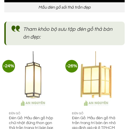
Mẫu đèn gỗ sồi thả trần đẹp
Tham khảo bộ sưu tập đèn gỗ thả bàn
ăn đẹp:
-24%
-26%
ĐÈN GỖ
ĐÈN GỖ
Đèn Gỗ: Mẫu đèn gỗ hộp
Đèn Gỗ: Mẫu đèn gỗ thả
chữ nhật đứng thon gọn
trần trang trí bàn ăn nhỏ
thả trần trang trí bàn bar,
gia đình giá rẻ ở TPHCM