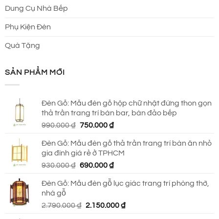
Dung Cụ Nhà Bếp
Phụ Kiện Đèn
Quà Tặng
SẢN PHẨM MỚI
Đèn Gỗ: Mẫu đèn gỗ hộp chữ nhật đứng thon gọn
thả trần trang trí bàn bar, bàn đảo bếp
Giá
Giá
990.000
₫
750.000
₫
gốc
hiện
Đèn Gỗ: Mẫu đèn gỗ thả trần trang trí bàn ăn nhỏ
là:
tại
gia đình giá rẻ ở TPHCM
990.000 ₫.
là:
Giá
Giá
930.000
₫
690.000
₫
750.000 ₫.
gốc
hiện
Đèn Gỗ: Mẫu đèn gỗ lục giác trang trí phòng thờ,
là:
tại
nhà gỗ
930.000 ₫.
là:
Giá
Giá
2.790.000
₫
2.150.000
₫
690.000 ₫.
gốc
hiện