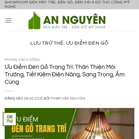
SHOWROOM ĐÈN MÂY TRE, ĐÈN GỖ, ĐÈN VẢI & ĐỒ THỦ CÔNG MỸ
Bỏ
NGHỆ
qua
nội
dung
LƯU TRỮ THẺ:
ƯU ĐIỂM ĐÈN GỖ
PHONG CÁCH SỐNG
Ưu Điểm Đèn Gỗ Trang Trí: Thân Thiện Môi
Trường, Tiết Kiệm Điện Năng, Sang Trọng, Ấm
Cúng
ĐĂNG VÀO
08/02/2025
BỞI
PHẠM VĂN NGUYÊN
08
Th2