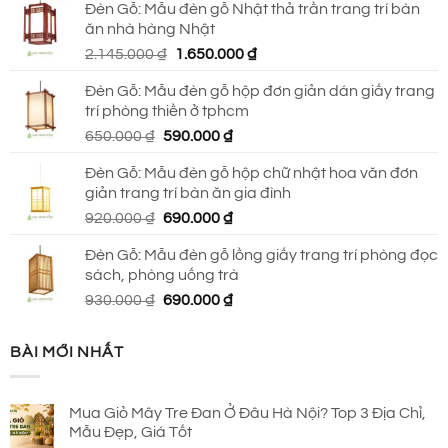
Đèn Gỗ: Mẫu đèn gỗ Nhật thả trần trang trí bàn
là:
tại
ăn nhà hàng Nhật
2.790.000 ₫.
là:
Giá
Giá
2.145.000
₫
1.650.000
₫
2.150.000 ₫.
gốc
hiện
Đèn Gỗ: Mẫu đèn gỗ hộp đơn giản dán giấy trang
là:
tại
trí phòng thiền ở tphcm
2.145.000 ₫.
là:
Giá
Giá
650.000
₫
590.000
₫
1.650.000 ₫.
gốc
hiện
Đèn Gỗ: Mẫu đèn gỗ hộp chữ nhật hoa văn đơn
là:
tại
giản trang trí bàn ăn gia đình
650.000 ₫.
là:
Giá
Giá
920.000
₫
690.000
₫
590.000 ₫.
gốc
hiện
Đèn Gỗ: Mẫu đèn gỗ lồng giấy trang trí phòng đọc
là:
tại
sách, phòng uống trà
920.000 ₫.
là:
Giá
Giá
930.000
₫
690.000
₫
690.000 ₫.
gốc
hiện
là:
tại
BÀI MỚI NHẤT
930.000 ₫.
là:
690.000 ₫.
Mua Giỏ Mây Tre Đan Ở Đâu Hà Nội? Top 3 Địa Chỉ,
Mẫu Đẹp, Giá Tốt