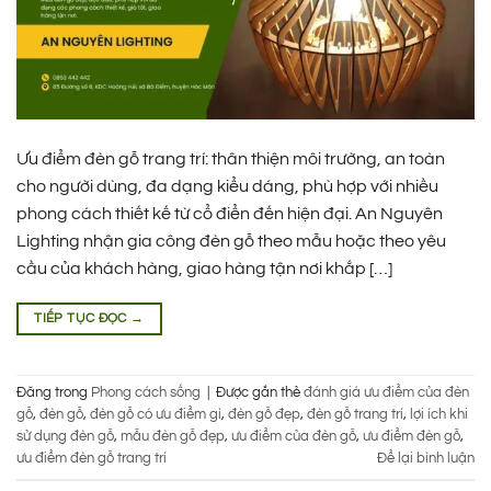
Ưu điểm đèn gỗ trang trí: thân thiện môi trường, an toàn
cho người dùng, đa dạng kiểu dáng, phù hợp với nhiều
phong cách thiết kế từ cổ điển đến hiện đại. An Nguyên
Lighting nhận gia công đèn gỗ theo mẫu hoặc theo yêu
cầu của khách hàng, giao hàng tận nơi khắp […]
TIẾP TỤC ĐỌC
→
Đăng trong
Phong cách sống
|
Được gắn thẻ
đánh giá ưu điểm của đèn
gỗ
,
đèn gỗ
,
đèn gỗ có ưu điểm gì
,
đèn gỗ đẹp
,
đèn gỗ trang trí
,
lợi ích khi
sử dụng đèn gỗ
,
mẫu đèn gỗ đẹp
,
ưu điểm của đèn gỗ
,
ưu điểm đèn gỗ
,
ưu điểm đèn gỗ trang trí
Để lại bình luận