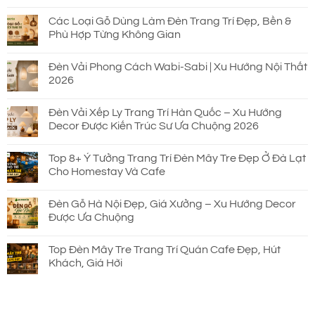
Các Loại Gỗ Dùng Làm Đèn Trang Trí Đẹp, Bền &
Phù Hợp Từng Không Gian
Đèn Vải Phong Cách Wabi-Sabi | Xu Hướng Nội Thất
2026
Đèn Vải Xếp Ly Trang Trí Hàn Quốc – Xu Hướng
Decor Được Kiến Trúc Sư Ưa Chuộng 2026
Top 8+ Ý Tưởng Trang Trí Đèn Mây Tre Đẹp Ở Đà Lạt
Cho Homestay Và Cafe
Đèn Gỗ Hà Nội Đẹp, Giá Xưởng – Xu Hướng Decor
Được Ưa Chuộng
Top Đèn Mây Tre Trang Trí Quán Cafe Đẹp, Hút
Khách, Giá Hời