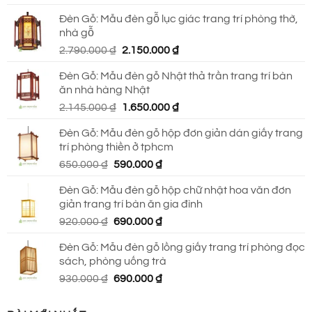
gốc
hiện
Đèn Gỗ: Mẫu đèn gỗ lục giác trang trí phòng thờ,
là:
tại
nhà gỗ
930.000 ₫.
là:
Giá
Giá
2.790.000
₫
2.150.000
₫
690.000 ₫.
gốc
hiện
Đèn Gỗ: Mẫu đèn gỗ Nhật thả trần trang trí bàn
là:
tại
ăn nhà hàng Nhật
2.790.000 ₫.
là:
Giá
Giá
2.145.000
₫
1.650.000
₫
2.150.000 ₫.
gốc
hiện
Đèn Gỗ: Mẫu đèn gỗ hộp đơn giản dán giấy trang
là:
tại
trí phòng thiền ở tphcm
2.145.000 ₫.
là:
Giá
Giá
650.000
₫
590.000
₫
1.650.000 ₫.
gốc
hiện
Đèn Gỗ: Mẫu đèn gỗ hộp chữ nhật hoa văn đơn
là:
tại
giản trang trí bàn ăn gia đình
650.000 ₫.
là:
Giá
Giá
920.000
₫
690.000
₫
590.000 ₫.
gốc
hiện
Đèn Gỗ: Mẫu đèn gỗ lồng giấy trang trí phòng đọc
là:
tại
sách, phòng uống trà
920.000 ₫.
là:
Giá
Giá
930.000
₫
690.000
₫
690.000 ₫.
gốc
hiện
là:
tại