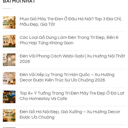
BÀI MỚI NHẤT
930.000 ₫.
là:
690.000 ₫.
Mua Giỏ Mây Tre Đan Ở Đâu Hà Nội? Top 3 Địa Chỉ,
Mẫu Đẹp, Giá Tốt
Các Loại Gỗ Dùng Làm Đèn Trang Trí Đẹp, Bền &
Phù Hợp Từng Không Gian
Đèn Vải Phong Cách Wabi-Sabi | Xu Hướng Nội Thất
2026
Đèn Vải Xếp Ly Trang Trí Hàn Quốc – Xu Hướng
Decor Được Kiến Trúc Sư Ưa Chuộng 2026
Top 8+ Ý Tưởng Trang Trí Đèn Mây Tre Đẹp Ở Đà Lạt
Cho Homestay Và Cafe
Đèn Gỗ Hà Nội Đẹp, Giá Xưởng – Xu Hướng Decor
Được Ưa Chuộng