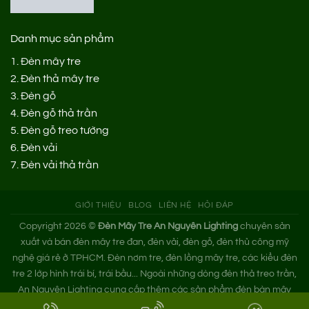
Danh mục sản phẩm
1.
Đèn mây tre
2.
Đèn thả mây tre
3.
Đèn gỗ
4.
Đèn gỗ thả trần
5.
Đèn gỗ treo tường
6.
Đèn vải
7.
Đèn vải thả trần
GIỚI THIỆU
BLOG
LIÊN HỆ
HỎI ĐÁP
Copyright 2026 ©
Đèn Mây Tre An Nguyên Lighting
chuyên sản
xuất và bán đèn mây tre đan, đèn vải, đèn gỗ, đèn thủ công mỹ
nghệ giá rẻ ở TPHCM. Đèn nơm tre, đèn lồng mây tre, các kiểu đèn
tre 2 lớp hình trái bí, trái bầu... Ngoài những dòng đèn thả treo trần,
An Nguyên Lighting cung cấp thêm các sản phẩm đèn bàn mây
tre. Nếu bạn cần tìm xưởng đèn mây tre trang trí hoặc mua đèn tre