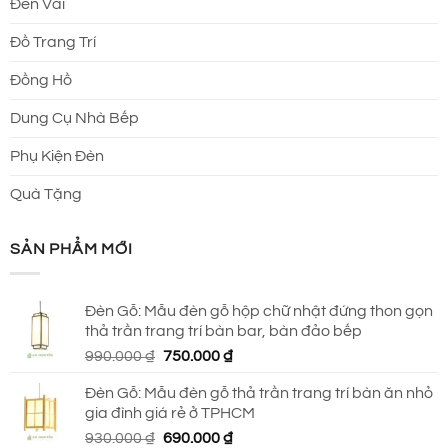
Đèn Vải
Đồ Trang Trí
Đồng Hồ
Dung Cụ Nhà Bếp
Phụ Kiện Đèn
Quà Tặng
SẢN PHẨM MỚI
Đèn Gỗ: Mẫu đèn gỗ hộp chữ nhật đứng thon gọn
thả trần trang trí bàn bar, bàn đảo bếp
Giá
Giá
990.000
₫
750.000
₫
gốc
hiện
Đèn Gỗ: Mẫu đèn gỗ thả trần trang trí bàn ăn nhỏ
là:
tại
gia đình giá rẻ ở TPHCM
990.000 ₫.
là:
Giá
Giá
930.000
₫
690.000
₫
750.000 ₫.