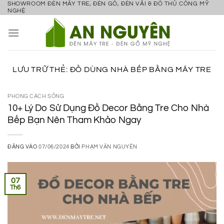
SHOWROOM ĐÈN MÂY TRE, ĐÈN GỖ, ĐÈN VẢI & ĐỒ THỦ CÔNG MỸ
Bỏ
NGHỆ
qua
nội
dung
LƯU TRỮ THẺ:
ĐỒ DÙNG NHÀ BẾP BẰNG MÂY TRE
PHONG CÁCH SỐNG
10+ Lý Do Sử Dụng Đồ Decor Bằng Tre Cho Nhà
Bếp Bạn Nên Tham Khảo Ngay
ĐĂNG VÀO
07/06/2024
BỞI
PHẠM VĂN NGUYÊN
07
Th6