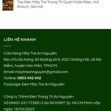
Top Đèn Mây Tre Trang Trí Quán Cafe Đẹp, Hút
Khách, Giá Hời
LIÊN HỆ NHANH
Cửa hàng Mây Tre An Nguyên
Địa chỉ cửa hàng:
85 Đường số 6, KDC Hoàng Hải, xã Bà
Điểm, huyện Hóc Môn, TPHCM.
Email: maytreannguyen@gmail.com
Hotline:
0853 442 442
Fanpage:
Đèn Mây Tre An Nguyên
Công ty TNHH Đèn Trang Trí An Nguyên
Số ĐKKD: 0317736913 do Sở KHĐT Tp. Hồ Chí Minh cấp
ngày 16/03/2023