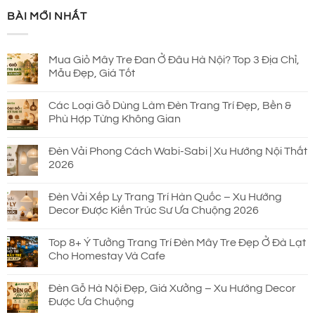
là:
tại
BÀI MỚI NHẤT
930.000 ₫.
là:
690.000 ₫.
Mua Giỏ Mây Tre Đan Ở Đâu Hà Nội? Top 3 Địa Chỉ,
Mẫu Đẹp, Giá Tốt
Các Loại Gỗ Dùng Làm Đèn Trang Trí Đẹp, Bền &
Phù Hợp Từng Không Gian
Đèn Vải Phong Cách Wabi-Sabi | Xu Hướng Nội Thất
2026
Đèn Vải Xếp Ly Trang Trí Hàn Quốc – Xu Hướng
Decor Được Kiến Trúc Sư Ưa Chuộng 2026
Top 8+ Ý Tưởng Trang Trí Đèn Mây Tre Đẹp Ở Đà Lạt
Cho Homestay Và Cafe
Đèn Gỗ Hà Nội Đẹp, Giá Xưởng – Xu Hướng Decor
Được Ưa Chuộng