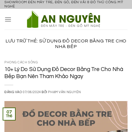
SHOWROOM ĐÈN MÂY TRE, ĐÈN GỖ, ĐÈN VẢI & ĐỒ THỦ CÔNG MỸ
Bỏ
NGHỆ
qua
nội
dung
LƯU TRỮ THẺ:
SỬ DỤNG ĐỒ DECOR BẰNG TRE CHO
NHÀ BẾP
PHONG CÁCH SỐNG
10+ Lý Do Sử Dụng Đồ Decor Bằng Tre Cho Nhà
Bếp Bạn Nên Tham Khảo Ngay
ĐĂNG VÀO
07/06/2024
BỞI
PHẠM VĂN NGUYÊN
07
Th6