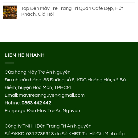
Top Đèn Mây Tre Trang Trí Quán Cafe Đẹp, Hút
Khách, Giá Hời
LIÊN HỆ NHANH
Cửa hàng Mây Tre An Nguyên
Địa chỉ cửa hàng:
85 Đường số 6, KDC Hoàng Hải, xã Bà
Điểm, huyện Hóc Môn, TPHCM.
Email: maytreannguyen@gmail.com
Hotline:
0853 442 442
Fanpage:
Đèn Mây Tre An Nguyên
Công ty TNHH Đèn Trang Trí An Nguyên
Số ĐKKD: 0317736913 do Sở KHĐT Tp. Hồ Chí Minh cấp