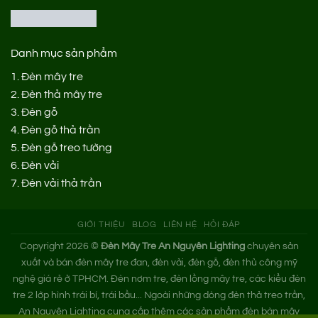
Danh mục sản phẩm
1.
Đèn mây tre
2.
Đèn thả mây tre
3.
Đèn gỗ
4.
Đèn gỗ thả trần
5.
Đèn gỗ treo tường
6.
Đèn vải
7.
Đèn vải thả trần
GIỚI THIỆU
BLOG
LIÊN HỆ
HỎI ĐÁP
Copyright 2026 ©
Đèn Mây Tre An Nguyên Lighting
chuyên sản
xuất và bán đèn mây tre đan, đèn vải, đèn gỗ, đèn thủ công mỹ
nghệ giá rẻ ở TPHCM. Đèn nơm tre, đèn lồng mây tre, các kiểu đèn
tre 2 lớp hình trái bí, trái bầu... Ngoài những dòng đèn thả treo trần,
An Nguyên Lighting cung cấp thêm các sản phẩm đèn bàn mây