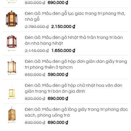
Giá
Giá
930.000
₫
690.000
₫
750.000 ₫.
gốc
hiện
Đèn Gỗ: Mẫu đèn gỗ lục giác trang trí phòng thờ,
là:
tại
nhà gỗ
930.000 ₫.
là:
Giá
Giá
2.790.000
₫
2.150.000
₫
690.000 ₫.
gốc
hiện
Đèn Gỗ: Mẫu đèn gỗ Nhật thả trần trang trí bàn
là:
tại
ăn nhà hàng Nhật
2.790.000 ₫.
là:
Giá
Giá
2.145.000
₫
1.650.000
₫
2.150.000 ₫.
gốc
hiện
Đèn Gỗ: Mẫu đèn gỗ hộp đơn giản dán giấy trang
là:
tại
trí phòng thiền ở tphcm
2.145.000 ₫.
là:
Giá
Giá
650.000
₫
590.000
₫
1.650.000 ₫.
gốc
hiện
Đèn Gỗ: Mẫu đèn gỗ hộp chữ nhật hoa văn đơn
là:
tại
giản trang trí bàn ăn gia đình
650.000 ₫.
là:
Giá
Giá
920.000
₫
690.000
₫
590.000 ₫.
gốc
hiện
Đèn Gỗ: Mẫu đèn gỗ lồng giấy trang trí phòng đọc
là:
tại
sách, phòng uống trà
920.000 ₫.
là:
Giá
Giá
930.000
₫
690.000
₫
690.000 ₫.
gốc
hiện