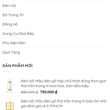
Đèn Vải
Đồ Trang Trí
Đồng Hồ
Dung Cụ Nhà Bếp
Phụ Kiện Đèn
Quà Tặng
SẢN PHẨM MỚI
Đèn Gỗ: Mẫu đèn gỗ hộp chữ nhật đứng thon gọn
thả trần trang trí bàn bar, bàn đảo bếp
Giá
Giá
990.000
₫
750.000
₫
gốc
hiện
Đèn Gỗ: Mẫu đèn gỗ thả trần trang trí bàn ăn nhỏ
là:
tại
gia đình giá rẻ ở TPHCM
990.000 ₫.
là: