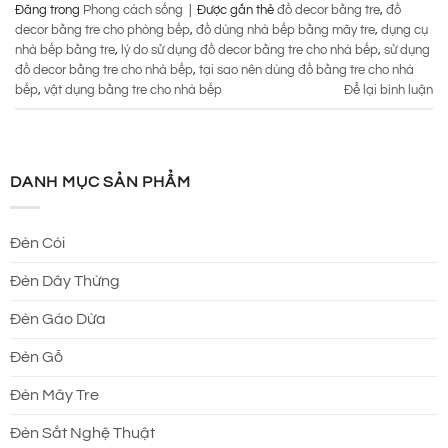
Đăng trong
Phong cách sống
|
Được gắn thẻ
đồ decor bằng tre
,
đồ
decor bằng tre cho phòng bếp
,
đồ dùng nhà bếp bằng mây tre
,
dụng cụ
nhà bếp bằng tre
,
lý do sử dụng đồ decor bằng tre cho nhà bếp
,
sử dụng
đồ decor bằng tre cho nhà bếp
,
tại sao nên dùng đồ bằng tre cho nhà
bếp
,
vật dụng bằng tre cho nhà bếp
Để lại bình luận
DANH MỤC SẢN PHẨM
Đèn Cói
Đèn Dây Thừng
Đèn Gáo Dừa
Đèn Gỗ
Đèn Mây Tre
Đèn Sắt Nghệ Thuật