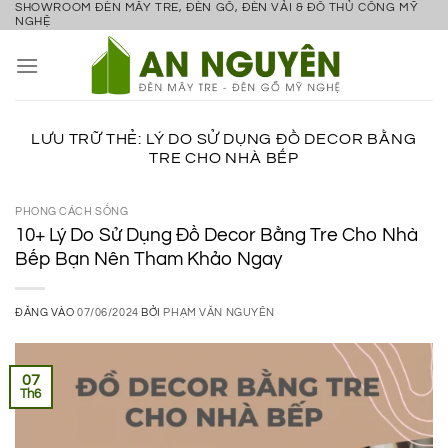
SHOWROOM ĐÈN MÂY TRE, ĐÈN GỖ, ĐÈN VẢI & ĐỒ THỦ CÔNG MỸ
Bỏ
NGHỆ
qua
nội
dung
LƯU TRỮ THẺ:
LÝ DO SỬ DỤNG ĐỒ DECOR BẰNG
TRE CHO NHÀ BẾP
PHONG CÁCH SỐNG
10+ Lý Do Sử Dụng Đồ Decor Bằng Tre Cho Nhà
Bếp Bạn Nên Tham Khảo Ngay
ĐĂNG VÀO
07/06/2024
BỞI
PHẠM VĂN NGUYÊN
07
Th6