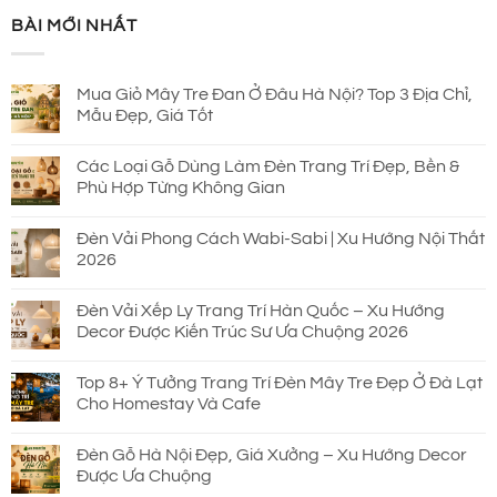
là:
tại
BÀI MỚI NHẤT
930.000 ₫.
là:
690.000 ₫.
Mua Giỏ Mây Tre Đan Ở Đâu Hà Nội? Top 3 Địa Chỉ,
Mẫu Đẹp, Giá Tốt
Các Loại Gỗ Dùng Làm Đèn Trang Trí Đẹp, Bền &
Phù Hợp Từng Không Gian
Đèn Vải Phong Cách Wabi-Sabi | Xu Hướng Nội Thất
2026
Đèn Vải Xếp Ly Trang Trí Hàn Quốc – Xu Hướng
Decor Được Kiến Trúc Sư Ưa Chuộng 2026
Top 8+ Ý Tưởng Trang Trí Đèn Mây Tre Đẹp Ở Đà Lạt
Cho Homestay Và Cafe
Đèn Gỗ Hà Nội Đẹp, Giá Xưởng – Xu Hướng Decor
Được Ưa Chuộng