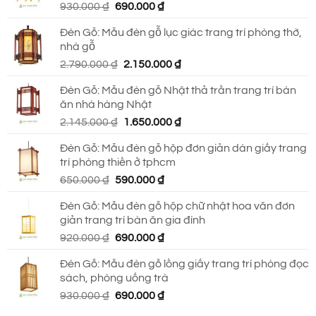
Giá
Giá
930.000
₫
690.000
₫
750.000 ₫.
gốc
hiện
Đèn Gỗ: Mẫu đèn gỗ lục giác trang trí phòng thờ,
là:
tại
nhà gỗ
930.000 ₫.
là:
Giá
Giá
2.790.000
₫
2.150.000
₫
690.000 ₫.
gốc
hiện
Đèn Gỗ: Mẫu đèn gỗ Nhật thả trần trang trí bàn
là:
tại
ăn nhà hàng Nhật
2.790.000 ₫.
là:
Giá
Giá
2.145.000
₫
1.650.000
₫
2.150.000 ₫.
gốc
hiện
Đèn Gỗ: Mẫu đèn gỗ hộp đơn giản dán giấy trang
là:
tại
trí phòng thiền ở tphcm
2.145.000 ₫.
là:
Giá
Giá
650.000
₫
590.000
₫
1.650.000 ₫.
gốc
hiện
Đèn Gỗ: Mẫu đèn gỗ hộp chữ nhật hoa văn đơn
là:
tại
giản trang trí bàn ăn gia đình
650.000 ₫.
là:
Giá
Giá
920.000
₫
690.000
₫
590.000 ₫.
gốc
hiện
Đèn Gỗ: Mẫu đèn gỗ lồng giấy trang trí phòng đọc
là:
tại
sách, phòng uống trà
920.000 ₫.
là:
Giá
Giá
930.000
₫
690.000
₫
690.000 ₫.
gốc
hiện