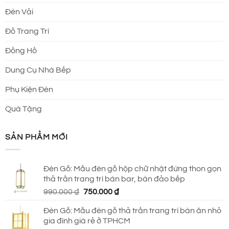
Đèn Vải
Đồ Trang Trí
Đồng Hồ
Dung Cụ Nhà Bếp
Phụ Kiện Đèn
Quà Tặng
SẢN PHẨM MỚI
Đèn Gỗ: Mẫu đèn gỗ hộp chữ nhật đứng thon gọn
thả trần trang trí bàn bar, bàn đảo bếp
Giá
Giá
990.000
₫
750.000
₫
gốc
hiện
Đèn Gỗ: Mẫu đèn gỗ thả trần trang trí bàn ăn nhỏ
là:
tại
gia đình giá rẻ ở TPHCM
990.000 ₫.
là: