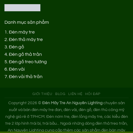
Danh mục sản phẩm
1.
Đèn mây tre
2.
Đèn thả mây tre
3.
Đèn gỗ
4.
Đèn gỗ thả trần
5.
Đèn gỗ treo tường
6.
Đèn vải
7.
Đèn vải thả trần
GIỚI THIỆU
BLOG
LIÊN HỆ
HỎI ĐÁP
Copyright 2026 ©
Đèn Mây Tre An Nguyên Lighting
chuyên sản
xuất và bán đèn mây tre đan, đèn vải, đèn gỗ, đèn thủ công mỹ
nghệ giá rẻ ở TPHCM. Đèn nơm tre, đèn lồng mây tre, các kiểu đèn
tre 2 lớp hình trái bí, trái bầu... Ngoài những dòng đèn thả treo trần,
An Nguyên Lighting cung cấp thêm các sản phẩm đèn bàn mây