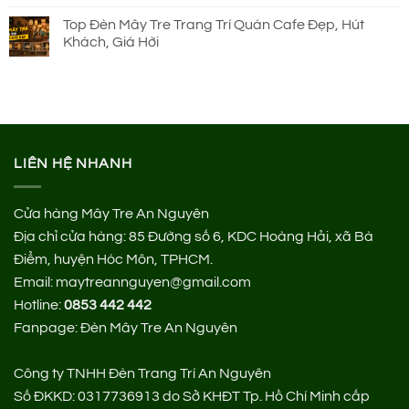
Top Đèn Mây Tre Trang Trí Quán Cafe Đẹp, Hút
Khách, Giá Hời
LIÊN HỆ NHANH
Cửa hàng Mây Tre An Nguyên
Địa chỉ cửa hàng:
85 Đường số 6, KDC Hoàng Hải, xã Bà
Điểm, huyện Hóc Môn, TPHCM.
Email: maytreannguyen@gmail.com
Hotline:
0853 442 442
Fanpage:
Đèn Mây Tre An Nguyên
Công ty TNHH Đèn Trang Trí An Nguyên
Số ĐKKD: 0317736913 do Sở KHĐT Tp. Hồ Chí Minh cấp