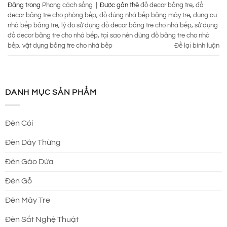
Đăng trong
Phong cách sống
|
Được gắn thẻ
đồ decor bằng tre
,
đồ
decor bằng tre cho phòng bếp
,
đồ dùng nhà bếp bằng mây tre
,
dụng cụ
nhà bếp bằng tre
,
lý do sử dụng đồ decor bằng tre cho nhà bếp
,
sử dụng
đồ decor bằng tre cho nhà bếp
,
tại sao nên dùng đồ bằng tre cho nhà
bếp
,
vật dụng bằng tre cho nhà bếp
Để lại bình luận
DANH MỤC SẢN PHẨM
Đèn Cói
Đèn Dây Thừng
Đèn Gáo Dừa
Đèn Gỗ
Đèn Mây Tre
Đèn Sắt Nghệ Thuật