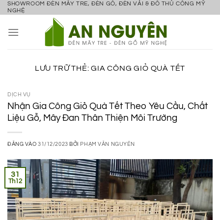
SHOWROOM ĐÈN MÂY TRE, ĐÈN GỖ, ĐÈN VẢI & ĐỒ THỦ CÔNG MỸ
Bỏ
NGHỆ
qua
nội
dung
LƯU TRỮ THẺ:
GIA CÔNG GIỎ QUÀ TẾT
DỊCH VỤ
Nhận Gia Công Giỏ Quà Tết Theo Yêu Cầu, Chất
Liệu Gỗ, Mây Đan Thân Thiện Môi Trường
ĐĂNG VÀO
31/12/2023
BỞI
PHẠM VĂN NGUYÊN
31
Th12