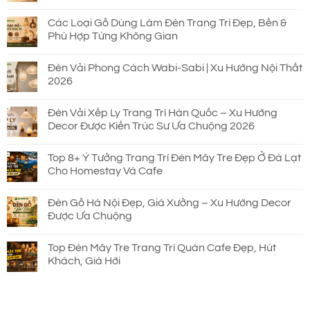
Các Loại Gỗ Dùng Làm Đèn Trang Trí Đẹp, Bền &
Phù Hợp Từng Không Gian
Đèn Vải Phong Cách Wabi-Sabi | Xu Hướng Nội Thất
2026
Đèn Vải Xếp Ly Trang Trí Hàn Quốc – Xu Hướng
Decor Được Kiến Trúc Sư Ưa Chuộng 2026
Top 8+ Ý Tưởng Trang Trí Đèn Mây Tre Đẹp Ở Đà Lạt
Cho Homestay Và Cafe
Đèn Gỗ Hà Nội Đẹp, Giá Xưởng – Xu Hướng Decor
Được Ưa Chuộng
Top Đèn Mây Tre Trang Trí Quán Cafe Đẹp, Hút
Khách, Giá Hời