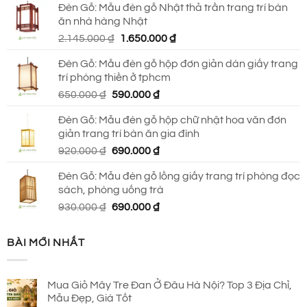
Đèn Gỗ: Mẫu đèn gỗ Nhật thả trần trang trí bàn
là:
tại
ăn nhà hàng Nhật
2.790.000 ₫.
là:
Giá
Giá
2.145.000
₫
1.650.000
₫
2.150.000 ₫.
gốc
hiện
Đèn Gỗ: Mẫu đèn gỗ hộp đơn giản dán giấy trang
là:
tại
trí phòng thiền ở tphcm
2.145.000 ₫.
là:
Giá
Giá
650.000
₫
590.000
₫
1.650.000 ₫.
gốc
hiện
Đèn Gỗ: Mẫu đèn gỗ hộp chữ nhật hoa văn đơn
là:
tại
giản trang trí bàn ăn gia đình
650.000 ₫.
là:
Giá
Giá
920.000
₫
690.000
₫
590.000 ₫.
gốc
hiện
Đèn Gỗ: Mẫu đèn gỗ lồng giấy trang trí phòng đọc
là:
tại
sách, phòng uống trà
920.000 ₫.
là:
Giá
Giá
930.000
₫
690.000
₫
690.000 ₫.
gốc
hiện
là:
tại
BÀI MỚI NHẤT
930.000 ₫.
là:
690.000 ₫.
Mua Giỏ Mây Tre Đan Ở Đâu Hà Nội? Top 3 Địa Chỉ,
Mẫu Đẹp, Giá Tốt