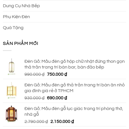
Dung Cụ Nhà Bếp
Phụ Kiện Đèn
Quà Tặng
SẢN PHẨM MỚI
Đèn Gỗ: Mẫu đèn gỗ hộp chữ nhật đứng thon gọn
thả trần trang trí bàn bar, bàn đảo bếp
Giá
Giá
990.000
₫
750.000
₫
gốc
hiện
Đèn Gỗ: Mẫu đèn gỗ thả trần trang trí bàn ăn nhỏ
là:
tại
gia đình giá rẻ ở TPHCM
990.000 ₫.
là:
Giá
Giá
930.000
₫
690.000
₫
750.000 ₫.
gốc
hiện
Đèn Gỗ: Mẫu đèn gỗ lục giác trang trí phòng thờ,
là:
tại
nhà gỗ
930.000 ₫.
là:
Giá
Giá
2.790.000
₫
2.150.000
₫
690.000 ₫.
gốc
hiện