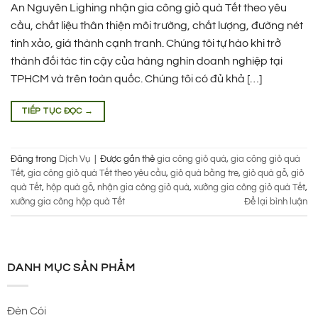
An Nguyên Lighing nhận gia công giỏ quà Tết theo yêu
cầu, chất liệu thân thiện môi trường, chất lượng, đường nét
tinh xảo, giá thành cạnh tranh. Chúng tôi tự hào khi trở
thành đối tác tin cậy của hàng nghìn doanh nghiệp tại
TPHCM và trên toàn quốc. Chúng tôi có đủ khả […]
TIẾP TỤC ĐỌC
→
Đăng trong
Dịch Vụ
|
Được gắn thẻ
gia công giỏ quà
,
gia công giỏ quà
Tết
,
gia công giỏ quà Tết theo yêu cầu
,
giỏ quà bằng tre
,
giỏ quà gỗ
,
giỏ
quà Tết
,
hộp quà gỗ
,
nhận gia công giỏ quà
,
xưởng gia công giỏ quà Tết
,
xưởng gia công hộp quà Tết
Để lại bình luận
DANH MỤC SẢN PHẨM
Đèn Cói