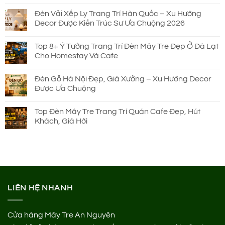
Đèn Vải Xếp Ly Trang Trí Hàn Quốc – Xu Hướng
Decor Được Kiến Trúc Sư Ưa Chuộng 2026
Top 8+ Ý Tưởng Trang Trí Đèn Mây Tre Đẹp Ở Đà Lạt
Cho Homestay Và Cafe
Đèn Gỗ Hà Nội Đẹp, Giá Xưởng – Xu Hướng Decor
Được Ưa Chuộng
Top Đèn Mây Tre Trang Trí Quán Cafe Đẹp, Hút
Khách, Giá Hời
LIÊN HỆ NHANH
Cửa hàng Mây Tre An Nguyên