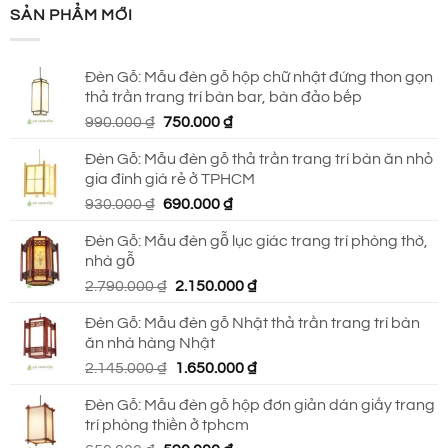
SẢN PHẨM MỚI
Đèn Gỗ: Mẫu đèn gỗ hộp chữ nhật đứng thon gọn
thả trần trang trí bàn bar, bàn đảo bếp
Giá
Giá
990.000
₫
750.000
₫
gốc
hiện
Đèn Gỗ: Mẫu đèn gỗ thả trần trang trí bàn ăn nhỏ
là:
tại
gia đình giá rẻ ở TPHCM
990.000 ₫.
là:
Giá
Giá
930.000
₫
690.000
₫
750.000 ₫.
gốc
hiện
Đèn Gỗ: Mẫu đèn gỗ lục giác trang trí phòng thờ,
là:
tại
nhà gỗ
930.000 ₫.
là:
Giá
Giá
2.790.000
₫
2.150.000
₫
690.000 ₫.
gốc
hiện
Đèn Gỗ: Mẫu đèn gỗ Nhật thả trần trang trí bàn
là:
tại
ăn nhà hàng Nhật
2.790.000 ₫.
là:
Giá
Giá
2.145.000
₫
1.650.000
₫
2.150.000 ₫.
gốc
hiện
Đèn Gỗ: Mẫu đèn gỗ hộp đơn giản dán giấy trang
là:
tại
trí phòng thiền ở tphcm
2.145.000 ₫.
là: