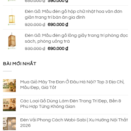
Giá
Giá
650.000
₫
590.000
₫
1.650.000 ₫.
gốc
hiện
Đèn Gỗ: Mẫu đèn gỗ hộp chữ nhật hoa văn đơn
là:
tại
giản trang trí bàn ăn gia đình
650.000 ₫.
là:
Giá
Giá
920.000
₫
690.000
₫
590.000 ₫.
gốc
hiện
Đèn Gỗ: Mẫu đèn gỗ lồng giấy trang trí phòng đọc
là:
tại
sách, phòng uống trà
920.000 ₫.
là:
Giá
Giá
930.000
₫
690.000
₫
690.000 ₫.
gốc
hiện
là:
tại
BÀI MỚI NHẤT
930.000 ₫.
là:
690.000 ₫.
Mua Giỏ Mây Tre Đan Ở Đâu Hà Nội? Top 3 Địa Chỉ,
Mẫu Đẹp, Giá Tốt
Các Loại Gỗ Dùng Làm Đèn Trang Trí Đẹp, Bền &
Phù Hợp Từng Không Gian
Đèn Vải Phong Cách Wabi-Sabi | Xu Hướng Nội Thất
2026