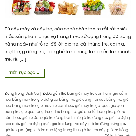
Từ cây mây và cây tre, các nghệ nhân tạo ra rất rất nhiều
mẫu sản phẩm phục vụ trang trí và sử dụng trong đời sống
hằng ngày như rổ rá, đế lót, giỏ tre, cái thúng tre, cái nia,
mẹt tre, giường tre, bàn ghế tre, chõng tre, chiếu tre, mành
tre, rế, […]
TIẾP TỤC ĐỌC
→
Đăng trong
Dịch Vụ
|
Được gắn thẻ
bán giỏ mây tre đan hcm
,
giỏ cắm
hoa bằng mây tre
,
giỏ đựng cá bằng tre
,
giỏ đựng trái cây bằng tre
,
giỏ
hoa bằng mây tre
,
giỏ mây tre cắm hoa
,
giỏ mây tre gói quà
,
giỏ quà
bằng tre
,
giỏ quà tặng trung thu bằng tre
,
giỏ quà tết bằng tre
,
giỏ tre
cắm hoa
,
giỏ tre đan
,
giỏ tre đựng bánh mì
,
giỏ tre đựng gà
,
giỏ tre đựng
hoa quả
,
giỏ tre đựng quà
,
giỏ tre đựng trái cây
,
giỏ tre đựng trứng gà
,
giỏ tre quà tặng
,
giỏ tre quà tặng trung thu
,
giỏ tre trái cây
,
giỏ tre trồng