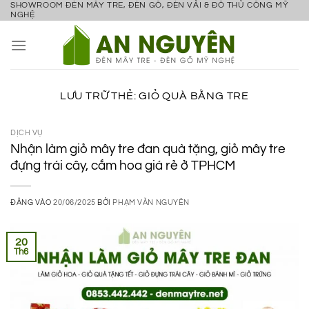
SHOWROOM ĐÈN MÂY TRE, ĐÈN GỖ, ĐÈN VẢI & ĐỒ THỦ CÔNG MỸ
Bỏ
NGHỆ
qua
nội
dung
LƯU TRỮ THẺ:
GIỎ QUÀ BẰNG TRE
DỊCH VỤ
Nhận làm giỏ mây tre đan quà tặng, giỏ mây tre
đựng trái cây, cắm hoa giá rẻ ở TPHCM
ĐĂNG VÀO
20/06/2025
BỞI
PHẠM VĂN NGUYÊN
20
Th6