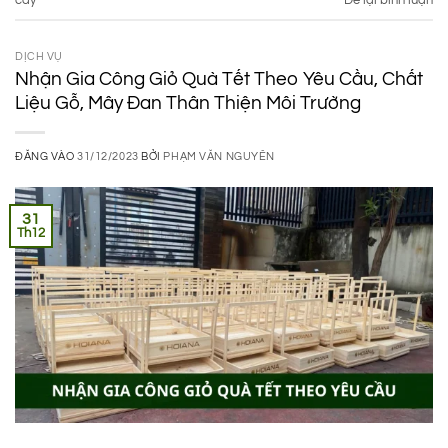
cây
Để lại bình luận
DỊCH VỤ
Nhận Gia Công Giỏ Quà Tết Theo Yêu Cầu, Chất
Liệu Gỗ, Mây Đan Thân Thiện Môi Trường
ĐĂNG VÀO
31/12/2023
BỞI
PHẠM VĂN NGUYÊN
31
Th12