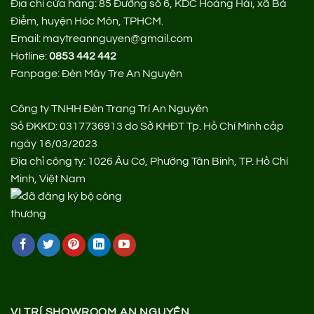
Địa chỉ cửa hàng:
85 Đường số 6, KDC Hoàng Hải, xã Bà
Điểm, huyện Hóc Môn, TPHCM.
Email: maytreannguyen@gmail.com
Hotline:
0853 442 442
Fanpage:
Đèn Mây Tre An Nguyên
Công ty TNHH Đèn Trang Trí An Nguyên
Số ĐKKD: 0317736913 do Sở KHĐT Tp. Hồ Chí Minh cấp
ngày 16/03/2023
Địa chỉ công ty: 1026 Âu Cơ, Phường Tân Bình, TP. Hồ Chí
Minh, Việt Nam
VỊ TRÍ SHOWROOM AN NGUYÊN