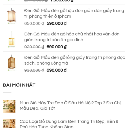
2.145.000
₫
1.650.000
₫
2.150.000 ₫.
gốc
hiện
Đèn Gỗ: Mẫu đèn gỗ hộp đơn giản dán giấy trang
là:
tại
trí phòng thiền ở tphcm
2.145.000 ₫.
là:
Giá
Giá
650.000
₫
590.000
₫
1.650.000 ₫.
gốc
hiện
Đèn Gỗ: Mẫu đèn gỗ hộp chữ nhật hoa văn đơn
là:
tại
giản trang trí bàn ăn gia đình
650.000 ₫.
là:
Giá
Giá
920.000
₫
690.000
₫
590.000 ₫.
gốc
hiện
Đèn Gỗ: Mẫu đèn gỗ lồng giấy trang trí phòng đọc
là:
tại
sách, phòng uống trà
920.000 ₫.
là:
Giá
Giá
930.000
₫
690.000
₫
690.000 ₫.
gốc
hiện
là:
tại
BÀI MỚI NHẤT
930.000 ₫.
là:
690.000 ₫.
Mua Giỏ Mây Tre Đan Ở Đâu Hà Nội? Top 3 Địa Chỉ,
Mẫu Đẹp, Giá Tốt
Các Loại Gỗ Dùng Làm Đèn Trang Trí Đẹp, Bền &
Phù Hợp Từng Không Gian