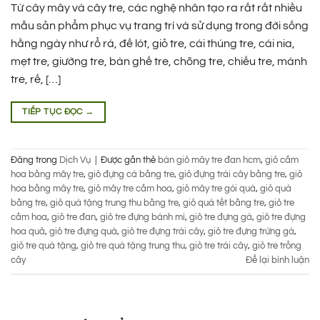
Từ cây mây và cây tre, các nghệ nhân tạo ra rất rất nhiều
mẫu sản phẩm phục vụ trang trí và sử dụng trong đời sống
hằng ngày như rổ rá, đế lót, giỏ tre, cái thúng tre, cái nia,
mẹt tre, giường tre, bàn ghế tre, chõng tre, chiếu tre, mành
tre, rế, […]
TIẾP TỤC ĐỌC
→
Đăng trong
Dịch Vụ
|
Được gắn thẻ
bán giỏ mây tre đan hcm
,
giỏ cắm
hoa bằng mây tre
,
giỏ đựng cá bằng tre
,
giỏ đựng trái cây bằng tre
,
giỏ
hoa bằng mây tre
,
giỏ mây tre cắm hoa
,
giỏ mây tre gói quà
,
giỏ quà
bằng tre
,
giỏ quà tặng trung thu bằng tre
,
giỏ quà tết bằng tre
,
giỏ tre
cắm hoa
,
giỏ tre đan
,
giỏ tre đựng bánh mì
,
giỏ tre đựng gà
,
giỏ tre đựng
hoa quả
,
giỏ tre đựng quà
,
giỏ tre đựng trái cây
,
giỏ tre đựng trứng gà
,
giỏ tre quà tặng
,
giỏ tre quà tặng trung thu
,
giỏ tre trái cây
,
giỏ tre trồng
cây
Để lại bình luận