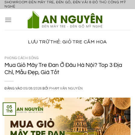
SHOWROOM ĐÈN MÂY TRE, ĐÈN GỖ, ĐÈN VẢI & ĐỒ THỦ CÔNG MỸ
Bỏ
NGHỆ
qua
nội
dung
LƯU TRỮ THẺ:
GIỎ TRE CẮM HOA
PHONG CÁCH SỐNG
Mua Giỏ Mây Tre Đan Ở Đâu Hà Nội? Top 3 Địa
Chỉ, Mẫu Đẹp, Giá Tốt
ĐĂNG VÀO
05/08/2026
BỞI
PHẠM VĂN NGUYÊN
05
Th8