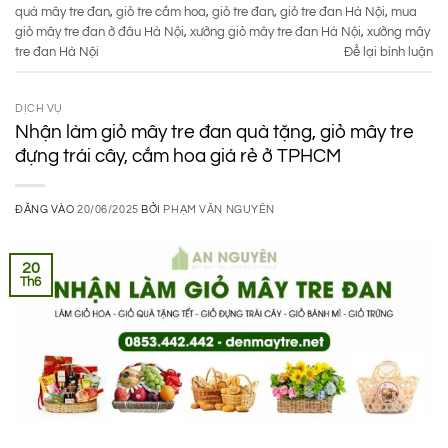
quà mây tre đan
,
giỏ tre cắm hoa
,
giỏ tre đan
,
giỏ tre đan Hà Nội
,
mua
giỏ mây tre đan ở đâu Hà Nội
,
xưởng giỏ mây tre đan Hà Nội
,
xưởng mây
tre đan Hà Nội
Để lại bình luận
DỊCH VỤ
Nhận làm giỏ mây tre đan quà tặng, giỏ mây tre
đựng trái cây, cắm hoa giá rẻ ở TPHCM
ĐĂNG VÀO
20/06/2025
BỞI
PHẠM VĂN NGUYÊN
20
Th6