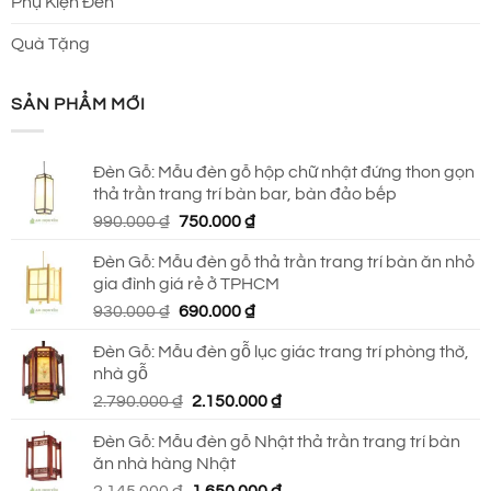
Phụ Kiện Đèn
Quà Tặng
SẢN PHẨM MỚI
Đèn Gỗ: Mẫu đèn gỗ hộp chữ nhật đứng thon gọn
thả trần trang trí bàn bar, bàn đảo bếp
Giá
Giá
990.000
₫
750.000
₫
gốc
hiện
Đèn Gỗ: Mẫu đèn gỗ thả trần trang trí bàn ăn nhỏ
là:
tại
gia đình giá rẻ ở TPHCM
990.000 ₫.
là:
Giá
Giá
930.000
₫
690.000
₫
750.000 ₫.
gốc
hiện
Đèn Gỗ: Mẫu đèn gỗ lục giác trang trí phòng thờ,
là:
tại
nhà gỗ
930.000 ₫.
là:
Giá
Giá
2.790.000
₫
2.150.000
₫
690.000 ₫.
gốc
hiện
Đèn Gỗ: Mẫu đèn gỗ Nhật thả trần trang trí bàn
là:
tại
ăn nhà hàng Nhật
2.790.000 ₫.
là:
Giá
Giá