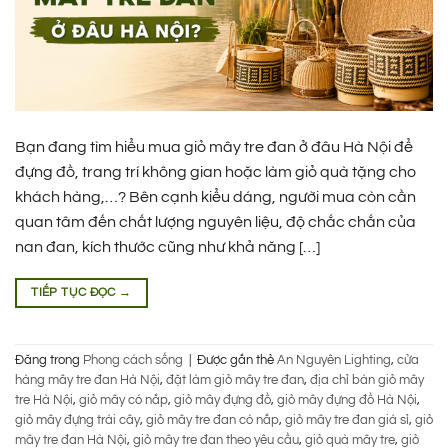
Bạn đang tìm hiểu mua giỏ mây tre đan ở đâu Hà Nội để
đựng đồ, trang trí không gian hoặc làm giỏ quà tặng cho
khách hàng,…? Bên cạnh kiểu dáng, người mua còn cần
quan tâm đến chất lượng nguyên liệu, độ chắc chắn của
nan đan, kích thước cũng như khả năng […]
TIẾP TỤC ĐỌC
→
Đăng trong
Phong cách sống
|
Được gắn thẻ
An Nguyên Lighting
,
cửa
hàng mây tre đan Hà Nội
,
đặt làm giỏ mây tre đan
,
địa chỉ bán giỏ mây
tre Hà Nội
,
giỏ mây có nắp
,
giỏ mây đựng đồ
,
giỏ mây đựng đồ Hà Nội
,
giỏ mây đựng trái cây
,
giỏ mây tre đan có nắp
,
giỏ mây tre đan giá sỉ
,
giỏ
mây tre đan Hà Nội
,
giỏ mây tre đan theo yêu cầu
,
giỏ quà mây tre
,
giỏ