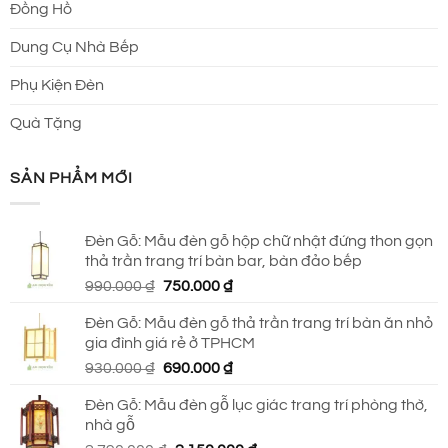
Đồng Hồ
Dung Cụ Nhà Bếp
Phụ Kiện Đèn
Quà Tặng
SẢN PHẨM MỚI
Đèn Gỗ: Mẫu đèn gỗ hộp chữ nhật đứng thon gọn
thả trần trang trí bàn bar, bàn đảo bếp
Giá
Giá
990.000
₫
750.000
₫
gốc
hiện
Đèn Gỗ: Mẫu đèn gỗ thả trần trang trí bàn ăn nhỏ
là:
tại
gia đình giá rẻ ở TPHCM
990.000 ₫.
là:
Giá
Giá
930.000
₫
690.000
₫
750.000 ₫.
gốc
hiện
Đèn Gỗ: Mẫu đèn gỗ lục giác trang trí phòng thờ,
là:
tại
nhà gỗ
930.000 ₫.
là: