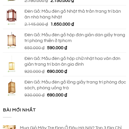
Giá
Giá
2.790.000
₫
2.150.000
₫
690.000 ₫.
gốc
hiện
Đèn Gỗ: Mẫu đèn gỗ Nhật thả trần trang trí bàn
là:
tại
ăn nhà hàng Nhật
2.790.000 ₫.
là:
Giá
Giá
2.145.000
₫
1.650.000
₫
2.150.000 ₫.
gốc
hiện
Đèn Gỗ: Mẫu đèn gỗ hộp đơn giản dán giấy trang
là:
tại
trí phòng thiền ở tphcm
2.145.000 ₫.
là:
Giá
Giá
650.000
₫
590.000
₫
1.650.000 ₫.
gốc
hiện
Đèn Gỗ: Mẫu đèn gỗ hộp chữ nhật hoa văn đơn
là:
tại
giản trang trí bàn ăn gia đình
650.000 ₫.
là:
Giá
Giá
920.000
₫
690.000
₫
590.000 ₫.
gốc
hiện
Đèn Gỗ: Mẫu đèn gỗ lồng giấy trang trí phòng đọc
là:
tại
sách, phòng uống trà
920.000 ₫.
là:
Giá
Giá
930.000
₫
690.000
₫
690.000 ₫.
gốc
hiện
là:
tại
BÀI MỚI NHẤT
930.000 ₫.
là:
690.000 ₫.
Mua Giỏ Mây Tre Đan Ở Đâu Hà Nội? Top 3 Địa Chỉ,