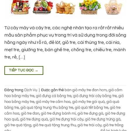
Từ cây mây và cây tre, các nghệ nhân tạo ra rất rất nhiều
mẫu sản phẩm phục vụ trang trí và sử dụng trong đời sống
hằng ngày như rổ rá, đế lót, giỏ tre, cái thúng tre, cái nia,
mẹt tre, giường tre, bàn ghế tre, chõng tre, chiếu tre, mành
tre, rế, […]
TIẾP TỤC ĐỌC
→
Đăng trong
Dịch Vụ
|
Được gắn thẻ
bán giỏ mây tre đan hcm
,
giỏ cắm
hoa bằng mây tre
,
giỏ đựng cá bằng tre
,
giỏ đựng trái cây bằng tre
,
giỏ
hoa bằng mây tre
,
giỏ mây tre cắm hoa
,
giỏ mây tre gói quà
,
giỏ quà
bằng tre
,
giỏ quà tặng trung thu bằng tre
,
giỏ quà tết bằng tre
,
giỏ tre
cắm hoa
,
giỏ tre đan
,
giỏ tre đựng bánh mì
,
giỏ tre đựng gà
,
giỏ tre đựng
hoa quả
,
giỏ tre đựng quà
,
giỏ tre đựng trái cây
,
giỏ tre đựng trứng gà
,
giỏ tre quà tặng
,
giỏ tre quà tặng trung thu
,
giỏ tre trái cây
,
giỏ tre trồng