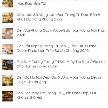
Mẫu Đẹp, Giá Tốt
Các Loại Gỗ Dùng Làm Đèn Trang Trí Đẹp, Bền &
Phù Hợp Từng Không Gian
Đèn Vải Phong Cách Wabi-Sabi | Xu Hướng Nội Thất
2026
Đèn Vải Xếp Ly Trang Trí Hàn Quốc – Xu Hướng
Decor Được Kiến Trúc Sư Ưa Chuộng 2026
Top 8+ Ý Tưởng Trang Trí Đèn Mây Tre Đẹp Ở Đà Lạt
Cho Homestay Và Cafe
Đèn Gỗ Hà Nội Đẹp, Giá Xưởng – Xu Hướng Decor
Được Ưa Chuộng
Top Đèn Mây Tre Trang Trí Quán Cafe Đẹp, Hút
Khách, Giá Hời