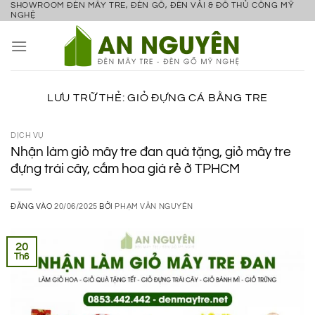
SHOWROOM ĐÈN MÂY TRE, ĐÈN GỖ, ĐÈN VẢI & ĐỒ THỦ CÔNG MỸ
Bỏ
NGHỆ
qua
nội
dung
LƯU TRỮ THẺ:
GIỎ ĐỰNG CÁ BẰNG TRE
DỊCH VỤ
Nhận làm giỏ mây tre đan quà tặng, giỏ mây tre
đựng trái cây, cắm hoa giá rẻ ở TPHCM
ĐĂNG VÀO
20/06/2025
BỞI
PHẠM VĂN NGUYÊN
20
Th6