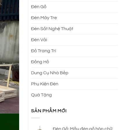
Đèn Gỗ
Đèn Mây Tre
Đèn Sắt Nghệ Thuật
Đèn Vải
Đồ Trang Trí
Đồng Hồ
Dung Cụ Nhà Bếp
Phụ Kiện Đèn
Quà Tặng
SẢN PHẨM MỚI
Đèn Gỗ: Mẫu đèn gỗ hộp chữ