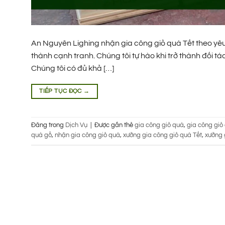
An Nguyên Lighing nhận gia công giỏ quà Tết theo yêu c
thành cạnh tranh. Chúng tôi tự hào khi trở thành đối 
Chúng tôi có đủ khả […]
TIẾP TỤC ĐỌC
→
Đăng trong
Dịch Vụ
|
Được gắn thẻ
gia công giỏ quà
,
gia công giỏ
quà gỗ
,
nhận gia công giỏ quà
,
xưởng gia công giỏ quà Tết
,
xưởng 