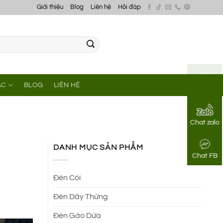
Giới thiệu
Blog
Liên hệ
Hỏi đáp
ÁC
BLOG
LIÊN HỆ
Gọi điện
Chat zalo
DANH MỤC SẢN PHẨM
n
Chat FB
Đèn Cói
Đèn Dây Thừng
Đèn Gáo Dừa