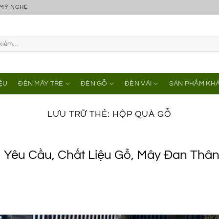
 MỸ NGHỆ
IỆU
ĐÈN MÂY TRE
ĐÈN GỖ
ĐÈN VẢI
SẢN PHẨM KH
LƯU TRỮ THẺ:
HỘP QUÀ GỖ
 Yêu Cầu, Chất Liệu Gỗ, Mây Đan Thâ