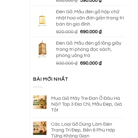
Giá
Giá
650.000
₫
590.000
₫
gốc
hiện
Đèn Gỗ: Mẫu đèn gỗ hộp chữ
là:
tại
nhật hoa văn đơn giản trang trí
650.000 ₫.
là:
bàn ăn gia đình
590.000 ₫.
Giá
Giá
920.000
₫
690.000
₫
gốc
hiện
Đèn Gỗ: Mẫu đèn gỗ lồng giấy
là:
tại
trang trí phòng đọc sách,
920.000 ₫.
là:
phòng uống trà
690.000 ₫.
Giá
Giá
930.000
₫
690.000
₫
gốc
hiện
là:
tại
BÀI MỚI NHẤT
930.000 ₫.
là:
690.000 ₫.
Mua Giỏ Mây Tre Đan Ở Đâu Hà
Nội? Top 3 Địa Chỉ, Mẫu Đẹp, Giá
Tốt
Các Loại Gỗ Dùng Làm Đèn
Trang Trí Đẹp, Bền & Phù Hợp
Từng Không Gian