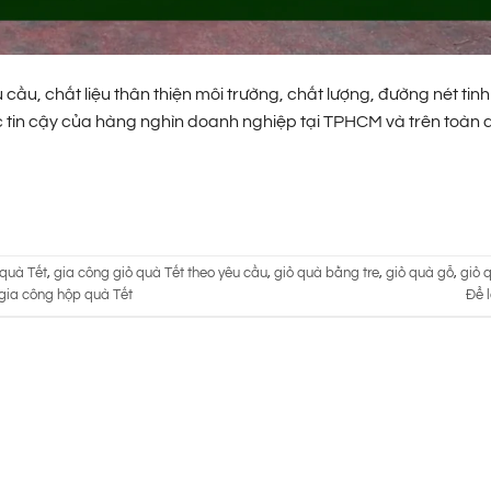
ầu, chất liệu thân thiện môi trường, chất lượng, đường nét tinh
tác tin cậy của hàng nghìn doanh nghiệp tại TPHCM và trên toàn 
 quà Tết
,
gia công giỏ quà Tết theo yêu cầu
,
giỏ quà bằng tre
,
giỏ quà gỗ
,
giỏ 
gia công hộp quà Tết
Để l