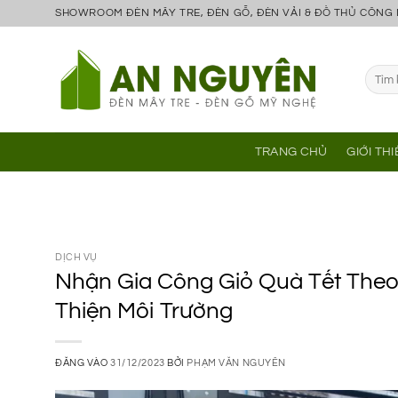
Bỏ
SHOWROOM ĐÈN MÂY TRE, ĐÈN GỖ, ĐÈN VẢI & ĐỒ THỦ CÔNG
qua
nội
Tìm
dung
kiếm:
TRANG CHỦ
GIỚI TH
DỊCH VỤ
Nhận Gia Công Giỏ Quà Tết Theo
Thiện Môi Trường
ĐĂNG VÀO
31/12/2023
BỞI
PHẠM VĂN NGUYÊN