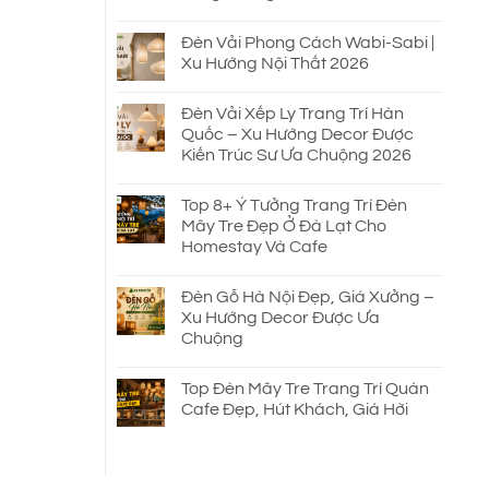
Đèn Vải Phong Cách Wabi-Sabi |
Xu Hướng Nội Thất 2026
Đèn Vải Xếp Ly Trang Trí Hàn
Quốc – Xu Hướng Decor Được
Kiến Trúc Sư Ưa Chuộng 2026
Top 8+ Ý Tưởng Trang Trí Đèn
Mây Tre Đẹp Ở Đà Lạt Cho
Homestay Và Cafe
Đèn Gỗ Hà Nội Đẹp, Giá Xưởng –
Xu Hướng Decor Được Ưa
Chuộng
Top Đèn Mây Tre Trang Trí Quán
Cafe Đẹp, Hút Khách, Giá Hời