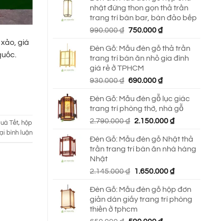
nhật đứng thon gọn thả trần
trang trí bàn bar, bàn đảo bếp
Giá
Giá
990.000
₫
750.000
₫
gốc
hiện
 xảo, giá
Đèn Gỗ: Mẫu đèn gỗ thả trần
là:
tại
quốc.
trang trí bàn ăn nhỏ gia đình
990.000 ₫.
là:
giá rẻ ở TPHCM
750.000 ₫.
Giá
Giá
930.000
₫
690.000
₫
gốc
hiện
Đèn Gỗ: Mẫu đèn gỗ lục giác
là:
tại
trang trí phòng thờ, nhà gỗ
930.000 ₫.
là:
Giá
Giá
2.790.000
₫
2.150.000
₫
690.000 ₫.
quà Tết
,
hộp
gốc
hiện
ại bình luận
Đèn Gỗ: Mẫu đèn gỗ Nhật thả
là:
tại
trần trang trí bàn ăn nhà hàng
2.790.000 ₫.
là:
Nhật
2.150.000 ₫.
Giá
Giá
2.145.000
₫
1.650.000
₫
gốc
hiện
Đèn Gỗ: Mẫu đèn gỗ hộp đơn
là:
tại
giản dán giấy trang trí phòng
2.145.000 ₫.
là:
thiền ở tphcm
1.650.000 ₫.