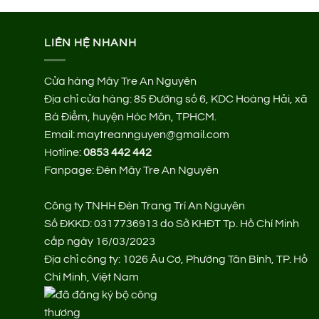
LIÊN HỆ NHANH
Cửa hàng Mây Tre An Nguyên
Địa chỉ cửa hàng:
85 Đường số 6, KDC Hoàng Hải, xã
Bà Điểm, huyện Hóc Môn, TPHCM.
Email: maytreannguyen@gmail.com
Hotline:
0853 442 442
Fanpage:
Đèn Mây Tre An Nguyên
Công ty TNHH Đèn Trang Trí An Nguyên
Số ĐKKD: 0317736913 do Sở KHĐT Tp. Hồ Chí Minh
cấp ngày 16/03/2023
Địa chỉ công ty: 1026 Âu Cơ, Phường Tân Bình, TP. Hồ
Chí Minh, Việt Nam