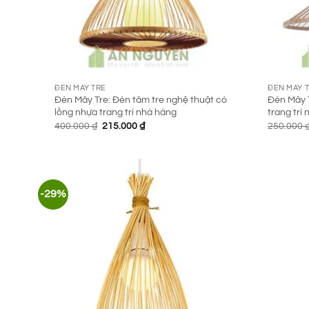
ĐÈN MÂY TRE
ĐÈN MÂY 
Đèn Mây Tre: Đèn tăm tre nghệ thuật có
Đèn Mây T
lồng nhựa trang trí nhà hàng
trang trí
Giá
Giá
400.000
₫
215.000
₫
250.000
gốc
hiện
là:
tại
400.000 ₫.
là:
215.000 ₫.
-29%