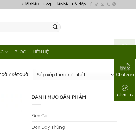
Giới thiệu
Blog
Liên hệ
Hỏi đáp
ÁC
BLOG
LIÊN HỆ
Gọi điện
Đã
t cả 7 kết quả
Chat zalo
sắp
xếp
Chat FB
theo
DANH MỤC SẢN PHẨM
mới
nhất
Đèn Cói
Đèn Dây Thừng