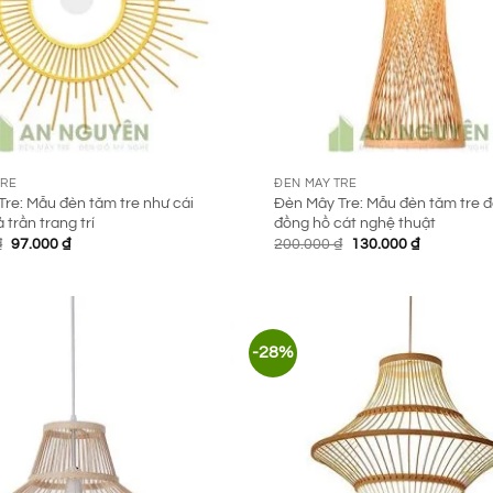
TRE
ĐÈN MÂY TRE
re: Mẫu đèn tăm tre như cái
Đèn Mây Tre: Mẫu đèn tăm tre đ
 trần trang trí
đồng hồ cát nghệ thuật
Giá
Giá
Giá
Giá
₫
97.000
₫
200.000
₫
130.000
₫
gốc
hiện
gốc
hiện
là:
tại
là:
tại
200.000 ₫.
là:
200.000 ₫.
là:
97.000 ₫.
130.000 ₫.
-28%