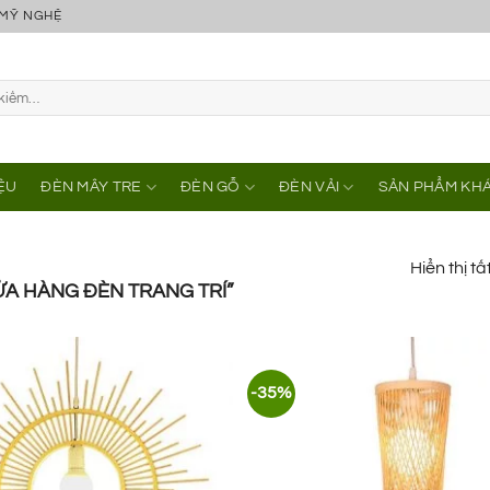
 MỸ NGHỆ
IỆU
ĐÈN MÂY TRE
ĐÈN GỖ
ĐÈN VẢI
SẢN PHẨM KH
Hiển thị tấ
A HÀNG ĐÈN TRANG TRÍ”
-35%