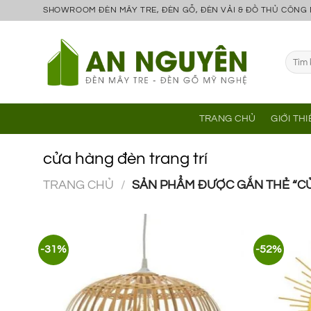
Bỏ
SHOWROOM ĐÈN MÂY TRE, ĐÈN GỖ, ĐÈN VẢI & ĐỒ THỦ CÔNG
qua
nội
Tìm
dung
kiếm:
TRANG CHỦ
GIỚI TH
cửa hàng đèn trang trí
TRANG CHỦ
/
SẢN PHẨM ĐƯỢC GẮN THẺ “CỬ
-31%
-52%