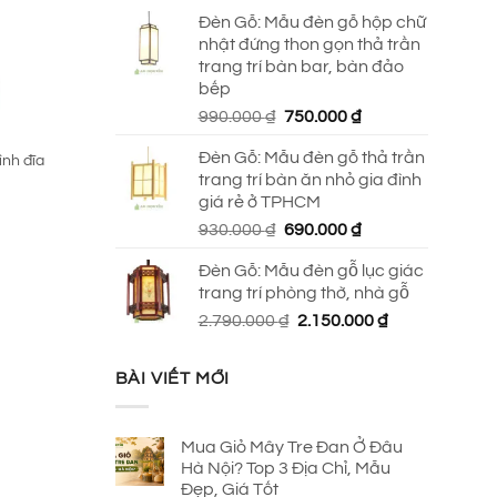
Đèn Gỗ: Mẫu đèn gỗ hộp chữ
nhật đứng thon gọn thả trần
trang trí bàn bar, bàn đảo
bếp
Giá
Giá
990.000
₫
750.000
₫
gốc
hiện
Đèn Gỗ: Mẫu đèn gỗ thả trần
ình đĩa
là:
tại
trang trí bàn ăn nhỏ gia đình
990.000 ₫.
là:
giá rẻ ở TPHCM
750.000 ₫.
Giá
Giá
930.000
₫
690.000
₫
gốc
hiện
Đèn Gỗ: Mẫu đèn gỗ lục giác
là:
tại
trang trí phòng thờ, nhà gỗ
930.000 ₫.
là:
Giá
Giá
2.790.000
₫
2.150.000
₫
690.000 ₫.
gốc
hiện
là:
tại
BÀI VIẾT MỚI
2.790.000 ₫.
là:
2.150.000 ₫.
Mua Giỏ Mây Tre Đan Ở Đâu
Hà Nội? Top 3 Địa Chỉ, Mẫu
Đẹp, Giá Tốt