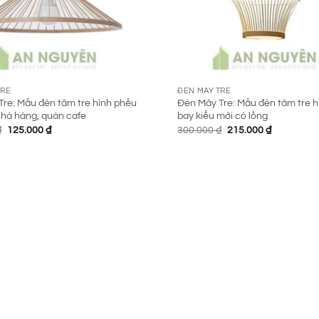
TRE
ĐÈN MÂY TRE
re: Mẫu đèn tăm tre hình phễu
Đèn Mây Tre: Mẫu đèn tăm tre h
 nhà hàng, quán cafe
bay kiểu mới có lồng
Giá
Giá
Giá
Giá
₫
125.000
₫
300.000
₫
215.000
₫
gốc
hiện
gốc
hiện
là:
tại
là:
tại
250.000 ₫.
là:
300.000 ₫.
là:
125.000 ₫.
215.000 ₫.