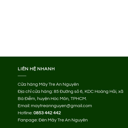
LIÊN HỆ NHANH
Cửa hàng Mây Tre An Nguyên
Địa chỉ cửa hàng:
85 Đường số 6, KDC Hoàng Hải, xã
Bà Điểm, huyện Hóc Môn, TPHCM.
Email: maytreannguyen@gmail.com
Hotline:
0853 442 442
Fanpage:
Đèn Mây Tre An Nguyên