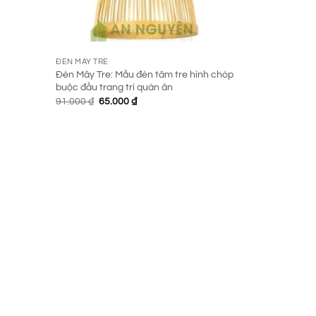
ĐÈN MÂY TRE
Đèn Mây Tre: Mẫu đèn tăm tre hình chóp
buộc đầu trang trí quán ăn
Giá
Giá
91.000
₫
65.000
₫
gốc
hiện
là:
tại
91.000 ₫.
là:
65.000 ₫.