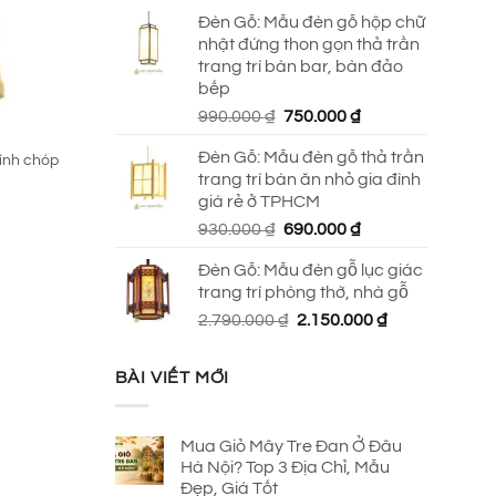
Đèn Gỗ: Mẫu đèn gỗ hộp chữ
nhật đứng thon gọn thả trần
trang trí bàn bar, bàn đảo
bếp
Giá
Giá
990.000
₫
750.000
₫
gốc
hiện
Đèn Gỗ: Mẫu đèn gỗ thả trần
hình chóp
là:
tại
trang trí bàn ăn nhỏ gia đình
990.000 ₫.
là:
giá rẻ ở TPHCM
750.000 ₫.
Giá
Giá
930.000
₫
690.000
₫
gốc
hiện
Đèn Gỗ: Mẫu đèn gỗ lục giác
là:
tại
trang trí phòng thờ, nhà gỗ
930.000 ₫.
là:
Giá
Giá
2.790.000
₫
2.150.000
₫
690.000 ₫.
gốc
hiện
là:
tại
BÀI VIẾT MỚI
2.790.000 ₫.
là:
2.150.000 ₫.
Mua Giỏ Mây Tre Đan Ở Đâu
Hà Nội? Top 3 Địa Chỉ, Mẫu
Đẹp, Giá Tốt