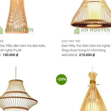
TRE
ĐÈN MÂY TRE
re: Mẫu đèn tăm tre đan kiểu
Đèn Mây Tre: Đèn tăm tre nghệ 
cát nghệ thuật
lồng nhựa trang trí nhà hàng
Giá
Giá
Giá
Giá
₫
130.000
₫
400.000
₫
215.000
₫
gốc
hiện
gốc
hiện
là:
tại
là:
tại
200.000 ₫.
là:
400.000 ₫.
là:
130.000 ₫.
215.000 ₫.
-29%