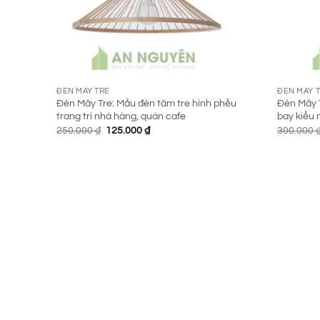
ĐÈN MÂY TRE
ĐÈN MÂY 
Đèn Mây Tre: Mẫu đèn tăm tre hình phễu
Đèn Mây T
trang trí nhà hàng, quán cafe
bay kiểu 
Giá
Giá
250.000
₫
125.000
₫
300.000
gốc
hiện
là:
tại
250.000 ₫.
là:
125.000 ₫.