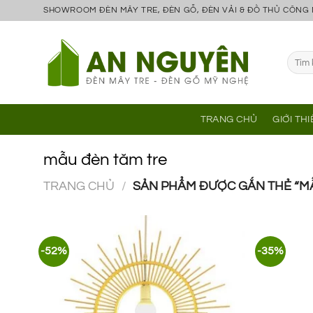
Bỏ
SHOWROOM ĐÈN MÂY TRE, ĐÈN GỖ, ĐÈN VẢI & ĐỒ THỦ CÔNG
qua
nội
Tìm
dung
kiếm:
TRANG CHỦ
GIỚI TH
mẫu đèn tăm tre
TRANG CHỦ
/
SẢN PHẨM ĐƯỢC GẮN THẺ “MẪ
-52%
-35%