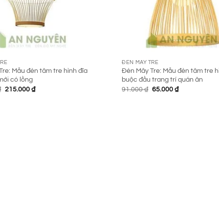
TRE
ĐÈN MÂY TRE
re: Mẫu đèn tăm tre hình đĩa
Đèn Mây Tre: Mẫu đèn tăm tre 
mới có lồng
buộc đầu trang trí quán ăn
Giá
Giá
Giá
Giá
₫
215.000
₫
91.000
₫
65.000
₫
gốc
hiện
gốc
hiện
là:
tại
là:
tại
300.000 ₫.
là:
91.000 ₫.
là:
215.000 ₫.
65.000 ₫.