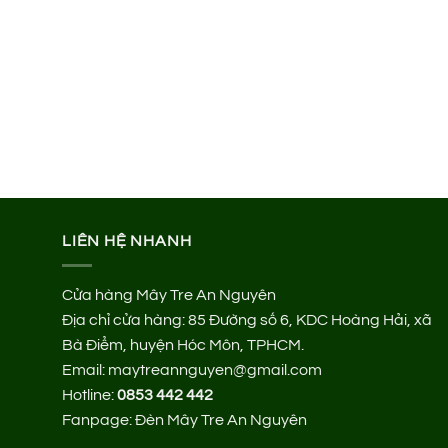
LIÊN HỆ NHANH
Cửa hàng Mây Tre An Nguyên
Địa chỉ cửa hàng:
85 Đường số 6, KDC Hoàng Hải, xã
Bà Điểm, huyện Hóc Môn, TPHCM.
Email: maytreannguyen@gmail.com
Hotline:
0853 442 442
Fanpage:
Đèn Mây Tre An Nguyên