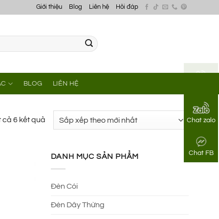
Giới thiệu
Blog
Liên hệ
Hỏi đáp
ÁC
BLOG
LIÊN HỆ
Gọi điện
Đã
t cả 6 kết quả
Chat zalo
sắp
xếp
Chat FB
theo
DANH MỤC SẢN PHẨM
mới
nhất
Đèn Cói
Đèn Dây Thừng