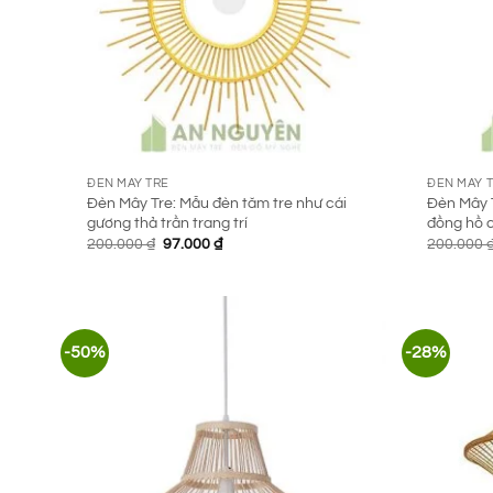
ĐÈN MÂY TRE
ĐÈN MÂY 
Đèn Mây Tre: Mẫu đèn tăm tre như cái
Đèn Mây T
gương thả trần trang trí
đồng hồ 
Giá
Giá
200.000
₫
97.000
₫
200.000
gốc
hiện
là:
tại
200.000 ₫.
là:
97.000 ₫.
-50%
-28%