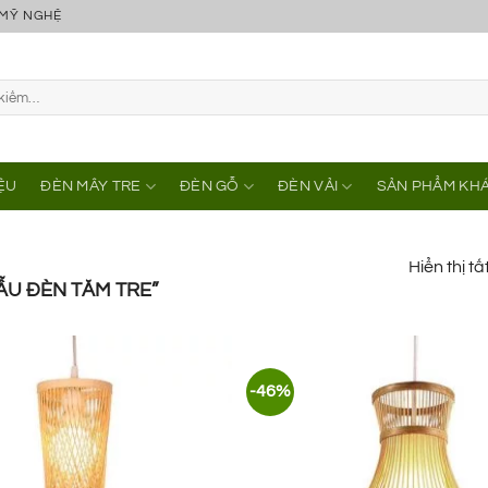
 MỸ NGHỆ
IỆU
ĐÈN MÂY TRE
ĐÈN GỖ
ĐÈN VẢI
SẢN PHẨM KH
Hiển thị tấ
U ĐÈN TĂM TRE”
-46%