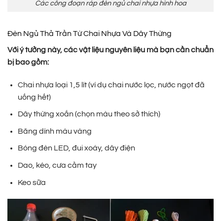
Các công đoạn ráp đèn ngủ chai nhựa hình hoa
Đèn Ngủ Thả Trần Từ Chai Nhựa Và Dây Thừng
Với ý tưởng này, các vật liệu nguyên liệu mà bạn cần chuẩn
bị bao gồm:
Chai nhựa loại 1,5 lít (ví dụ chai nước lọc, nước ngọt đã
uống hết)
Dây thừng xoắn (chọn màu theo sở thích)
Băng dính màu vàng
Bóng đèn LED, đui xoáy, dây điện
Dao, kéo, cưa cầm tay
Keo sữa