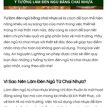
Tự làm đèn ngủ bằng chai nhựa
sẽ là cách để bạn thể hiện
năng khiếu và sự sáng tạo của mình trong việc thiết kế
trang trí nội thất. Hơn nữa, đây cũng là cách để bạn tiết
kiệm chi phí hiệu quả và góp phần bảo vệ môi trường. Mẫu
đèn ngủ từ chai nhựa với thiết kế độc đáo sẽ giúp tạo điểm
nhấn nhá cho toàn bộ không gian sử dụng. Trong bài viết
này, An Nguyên Lighting xin phép được chia sẻ đến quý
bạn đọc những ý tưởng tự làm đèn ngủ từ chai nhựa đơn
giản nhất, cùng theo dõi nhé!
Vì Sao Nên Làm Đèn Ngủ Từ Chai Nhựa?
Làm đèn ngủ từ chai nhựa không chỉ đơn thuần là một hoạt
động sáng tạo mà còn mang lại nhiều lợi ích thiết thực, cả
về kinh tế và môi trường. Việc tái sử dụng chai nhựa để làm