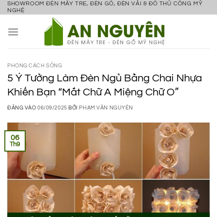
SHOWROOM ĐÈN MÂY TRE, ĐÈN GỖ, ĐÈN VẢI & ĐỒ THỦ CÔNG MỸ
Bỏ
NGHỆ
qua
nội
dung
PHONG CÁCH SỐNG
5 Ý Tưởng Làm Đèn Ngủ Bằng Chai Nhựa
Khiến Bạn “Mắt Chữ A Miệng Chữ O”
ĐĂNG VÀO
06/09/2025
BỞI
PHẠM VĂN NGUYÊN
06
Th9