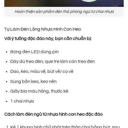
Hoàn thiện sản phẩm đèn thả phòng ngủ từ chai nhựa
Tự Làm Đèn Lồng Nhựa Hình Con Heo
Với ý tưởng độc đáo này, bạn cần chuẩn bị:
Bóng đèn LED dùng pin
Dây dù treo đèn, que tre làm cán treo đèn
Dao, kéo, màu vẽ, bút vẽ/ cọ vẽ
Súng bắn keo, keo nến
Giấy bìa màu hồng, thước kẻ
1 chai nhựa
Cách làm đèn ngủ từ nhựa hình con heo độc đáo
Kẻ 1 khung hình chữ nhật trên thân chai bằng bút, sau