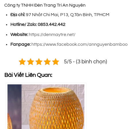
Công ty TNHH Đèn Trang Trí An Nguyên
Địa chỉ:
97 Nhất Chi Mai, P13, Q.Tân Bình, TPHCM
Hotline/ Zalo:
0853.442.442
Website:
https://denmaytre.net/
Fanpage:
https://www.facebook.com/annguyenbamboo
5/5 - (3 bình chọn)
Bài Viết Liên Quan: