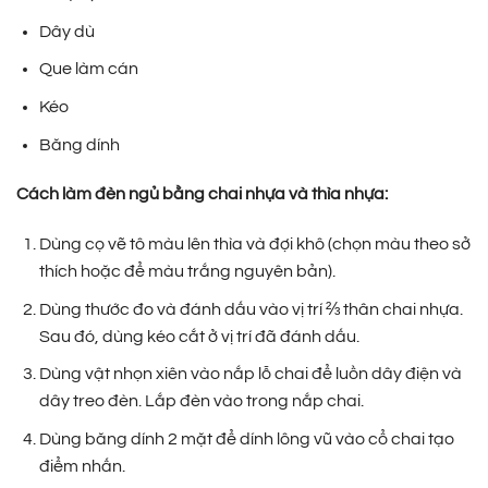
Dây dù
Que làm cán
Kéo
Băng dính
Cách làm đèn ngủ bằng chai nhựa và thìa nhựa:
Dùng cọ vẽ tô màu lên thìa và đợi khô (chọn màu theo sở
thích hoặc để màu trắng nguyên bản).
Dùng thước đo và đánh dấu vào vị trí ⅔ thân chai nhựa.
Sau đó, dùng kéo cắt ở vị trí đã đánh dấu.
Dùng vật nhọn xiên vào nắp lỗ chai để luồn dây điện và
dây treo đèn. Lắp đèn vào trong nắp chai.
Dùng băng dính 2 mặt để dính lông vũ vào cổ chai tạo
điểm nhấn.