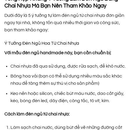
Chai Nhựa Mà Bạn Nên Tham Khảo Ngay
Dưới đây là 5 ý tưởng tự làm đèn ngủ từ chai nhựa đơn giản
ngay tại nhà, không tốn quá nhiều thời gian và công sức,
bạn tham khảo ngay:
Ý Tưởng Đèn Ngủ Hoa Từ Chai Nhựa
Với mẫu đèn ngủ handmade này, bạn cần chuẩn bị:
Chai nhựa đã qua sử dụng, được rửa sạch, để khô nước.
Bông hoa vải (bạn có thể sử dụng nhiều màu sắc khác
nhau để tăng thêm sự thú vị cho sản phẩm)
Keo nến hoặc silicon, chiếc bút màu nước, dao cắt giấy,
kéo, bóng đèn led, dây điện, công tắc, tô vít, kìm.
Cách làm đèn ngủ từ chai nhựa:
Làm sạch chai nước, dùng bút để vẽ những đường cắt