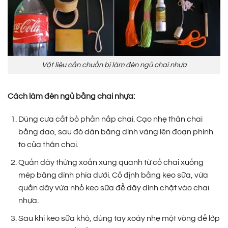
Vật liệu cần chuẩn bị làm đèn ngủ chai nhựa
Cách làm đèn ngủ bằng chai nhựa:
Dùng cưa cắt bỏ phần nắp chai. Cạo nhẹ thân chai
bằng dao, sau đó dán băng dính vàng lên đoạn phình
to của thân chai.
Quấn dây thừng xoắn xung quanh từ cổ chai xuống
mép băng dính phía dưới. Cố định bằng keo sữa, vừa
quấn dây vừa nhỏ keo sữa để dây dính chặt vào chai
nhựa.
Sau khi keo sữa khô, dùng tay xoáy nhẹ một vòng để lớp