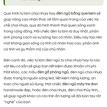
Quá trình tự làm chai nhựa hay
đèn ngủ bằng que kem
sẽ
giúp nâng cao nhận thức về tầm quan trọng của việc tái
chế chai nhựa, qua đó hình thành thói quen sống xanh
trong cộng đồng. Mỗi chiếc đèn tự làm là duy nhất, phản
ánh phong cách và sự sáng tạo cá nhân. Điều này tạo nên
một không gian sống có tính cá nhân hóa cao, phản ánh
cá tính và gu thẩm mỹ của chủ nhân.
Bên cạnh đó, việc tự làm đèn ngủ từ chai nhựa hay từ các
vật liệu có sẵn sẽ giúp bạn tiết kiệm được khoản chi phí.
Mặt khác, các mẫu
đèn gỗ phòng ngủ
, đèn ngủ chai nhựa
được trang bị nguồn sáng led, tiết kiệm năng lượng, an
toàn cho người sử dụng. Một chiếc
đèn ngủ mây tre đan
handmade đẹp, hoặc đèn chai nhựa, đèn chai thủy tinh,…
sẽ giúp người khác có cái nhìn ấn tượng về đôi bàn tay rất
“nghệ” của bạn.