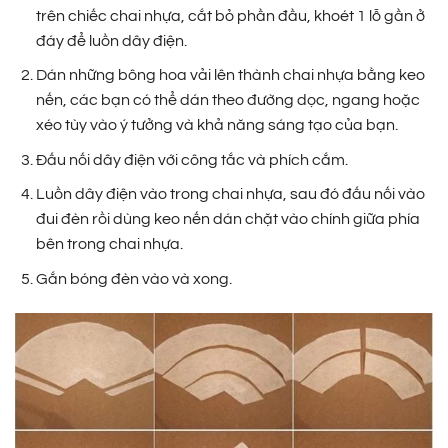
trên chiếc chai nhựa, cắt bỏ phần đầu, khoét 1 lỗ gần ở
đáy để luồn dây điện.
Dán những bông hoa vải lên thành chai nhựa bằng keo
nến, các bạn có thể dán theo đường dọc, ngang hoặc
xéo tùy vào ý tưởng và khả năng sáng tạo của bạn.
Đấu nối dây điện với công tắc và phích cắm.
Luồn dây điện vào trong chai nhựa, sau đó đấu nối vào
đui đèn rồi dùng keo nến dán chặt vào chính giữa phía
bên trong chai nhựa.
Gắn bóng đèn vào và xong.