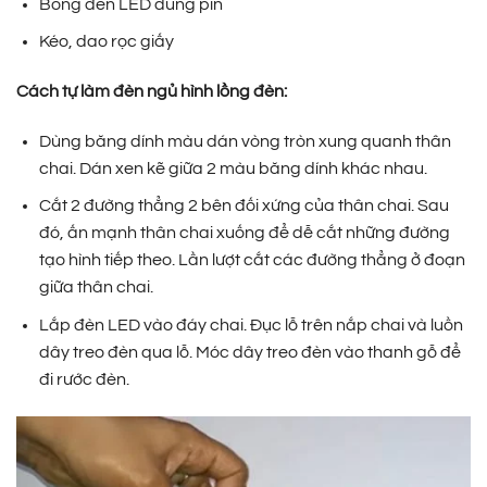
Bóng đèn LED dùng pin
Kéo, dao rọc giấy
Cách tự làm đèn ngủ hình lồng đèn:
Dùng băng dính màu dán vòng tròn xung quanh thân
chai. Dán xen kẽ giữa 2 màu băng dính khác nhau.
Cắt 2 đường thẳng 2 bên đối xứng của thân chai. Sau
đó, ấn mạnh thân chai xuống để dễ cắt những đường
tạo hình tiếp theo. Lần lượt cắt các đường thẳng ở đoạn
giữa thân chai.
Lắp đèn LED vào đáy chai. Đục lỗ trên nắp chai và luồn
dây treo đèn qua lỗ. Móc dây treo đèn vào thanh gỗ để
đi rước đèn.