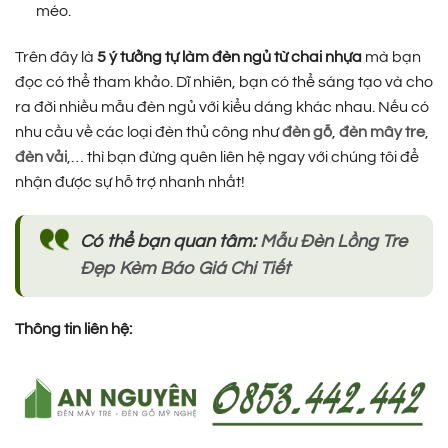
méo.
Trên đây là
5 ý tưởng tự làm đèn ngủ từ chai nhựa
mà bạn
đọc có thể tham khảo. Dĩ nhiên, bạn có thể sáng tạo và cho
ra đời nhiều mẫu đèn ngủ với kiểu dáng khác nhau. Nếu có
nhu cầu về các loại đèn thủ công như
đèn gỗ
,
đèn mây tre
,
đèn vải
,… thì bạn đừng quên liên hệ ngay với chúng tôi để
nhận được sự hỗ trợ nhanh nhất!
Có thể bạn quan tâm:
Mẫu Đèn Lồng Tre
Đẹp Kèm Báo Giá Chi Tiết
Thông tin liên hệ: