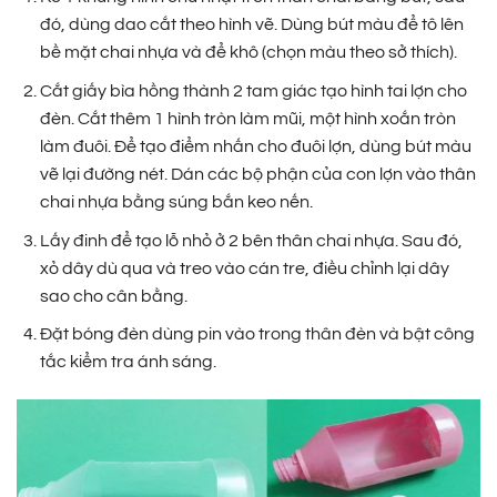
đó, dùng dao cắt theo hình vẽ. Dùng bút màu để tô lên
bề mặt chai nhựa và để khô (chọn màu theo sở thích).
Cắt giấy bìa hồng thành 2 tam giác tạo hình tai lợn cho
đèn. Cắt thêm 1 hình tròn làm mũi, một hình xoắn tròn
làm đuôi. Để tạo điểm nhấn cho đuôi lợn, dùng bút màu
vẽ lại đường nét. Dán các bộ phận của con lợn vào thân
chai nhựa bằng súng bắn keo nến.
Lấy đinh để tạo lỗ nhỏ ở 2 bên thân chai nhựa. Sau đó,
xỏ dây dù qua và treo vào cán tre, điều chỉnh lại dây
sao cho cân bằng.
Đặt bóng đèn dùng pin vào trong thân đèn và bật công
tắc kiểm tra ánh sáng.