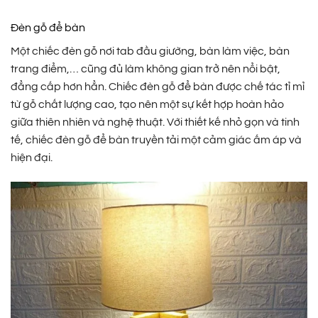
950.000 ₫.
là:
1.250.000 ₫.
là:
465.000 ₫.
495.000 
Đèn gỗ để bàn
Một chiếc đèn gỗ nơi tab đầu giường, bàn làm việc, bàn
trang điểm,… cũng đủ làm không gian trở nên nổi bật,
đẳng cấp hơn hẳn. Chiếc đèn gỗ để bàn được chế tác tỉ mỉ
từ gỗ chất lượng cao, tạo nên một sự kết hợp hoàn hảo
giữa thiên nhiên và nghệ thuật. Với thiết kế nhỏ gọn và tinh
tế, chiếc đèn gỗ để bàn truyền tải một cảm giác ấm áp và
hiện đại.