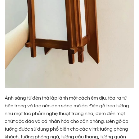
Ánh sáng từ đèn thả lấp lánh một cách êm dịu, tỏa ra từ
bên trong và tạo nên ánh sáng mờ ảo. Đèn gỗ treo tường
như một tác phẩm nghệ thuật trang nhã, đem đến một
chút độc đáo và cá nhân hóa cho căn phòng. Đèn gỗ ốp
tường được sử dụng phổ biến cho các vị trí: tường phòng
khách, tường phòng ngủ, tường cầu thang, tường quán