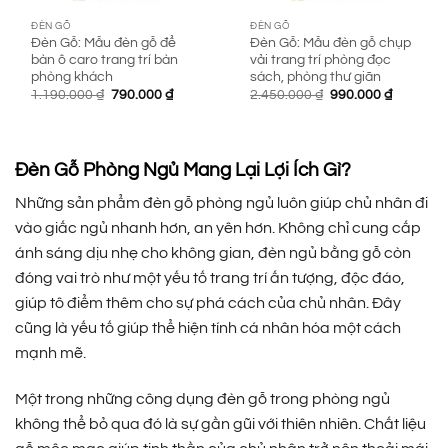
ĐÈN GỖ
ĐÈN GỖ
Đèn Gỗ: Mẫu đèn gỗ để
Đèn Gỗ: Mẫu đèn gỗ chụp
bàn ô caro trang trí bàn
vải trang trí phòng đọc
phòng khách
sách, phòng thư giãn
Giá
Giá
Giá
Giá
1.190.000
₫
790.000
₫
2.450.000
₫
990.000
₫
gốc
hiện
gốc
hiện
là:
tại
là:
tại
1.190.000 ₫.
là:
2.450.000 ₫.
là:
790.000 ₫.
990.000 
Đèn Gỗ Phòng Ngủ Mang Lại Lợi Ích Gì?
Những sản phẩm đèn gỗ phòng ngủ luôn giúp chủ nhân đi
vào giấc ngủ nhanh hơn, an yên hơn. Không chỉ cung cấp
ánh sáng dịu nhẹ cho không gian, đèn ngủ bằng gỗ còn
đóng vai trò như một yếu tố trang trí ấn tượng, độc đáo,
giúp tô điểm thêm cho sự phá cách của chủ nhân. Đây
cũng là yếu tố giúp thể hiện tính cá nhân hóa một cách
mạnh mẽ.
Một trong những công dụng đèn gỗ trong phòng ngủ
không thể bỏ qua đó là sự gần gũi với thiên nhiên. Chất liệu