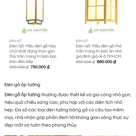
ĐÈN GỖ
ĐÈN GỖ
Đèn Gỗ: Mẫu đèn gỗ hộp
Đèn Gỗ: Mẫu đèn gỗ thả
chữ nhật đứng thon gọn
trần trang trí bàn ăn nhỏ
thả trần trang trí bàn bar,
gia đình giá rẻ ở TPHCM
bàn đảo bếp
Giá
Giá
930.000
₫
690.000
₫
gốc
hiện
Giá
Giá
990.000
₫
750.000
₫
là:
tại
gốc
hiện
930.000 ₫.
là:
là:
tại
690.000 ₫.
990.000 ₫.
là:
750.000 ₫.
Đèn gỗ ốp tường
Đèn gỗ ốp tường
thường được thiết kế và gia công nhỏ gọn,
hiệu quả chiếu sáng cao, phù hợp với các diện tích nhỏ
hẹp. Đa số các loại đèn tường bằng gỗ có cấu tạo mềm
mại, nhã nhặn góp phần đem tới không gian sống thực sự
đẹp mắt và tuân theo phong thủy.