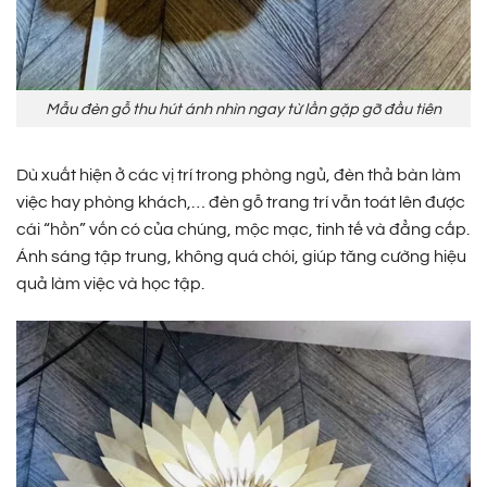
Mẫu đèn gỗ thu hút ánh nhìn ngay từ lần gặp gỡ đầu tiên
Dù xuất hiện ở các vị trí trong phòng ngủ, đèn thả bàn làm
việc hay phòng khách,… đèn gỗ trang trí vẫn toát lên được
cái “hồn” vốn có của chúng, mộc mạc, tinh tế và đẳng cấp.
Ánh sáng tập trung, không quá chói, giúp tăng cường hiệu
quả làm việc và học tập.