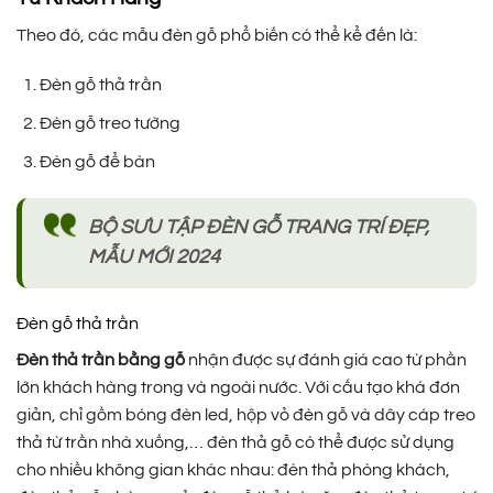
Theo đó, các mẫu đèn gỗ phổ biến có thể kể đến là:
Đèn gỗ thả trần
Đèn gỗ treo tường
Đèn gỗ để bàn
BỘ SƯU TẬP ĐÈN GỖ TRANG TRÍ ĐẸP,
MẪU MỚI 2024
Đèn gỗ thả trần
Đèn thả trần bằng gỗ
nhận được sự đánh giá cao từ phần
lớn khách hàng trong và ngoài nước. Với cấu tạo khá đơn
giản, chỉ gồm bóng đèn led, hộp vỏ đèn gỗ và dây cáp treo
thả từ trần nhà xuống,… đèn thả gỗ có thể được sử dụng
cho nhiều không gian khác nhau: đèn thả phòng khách,