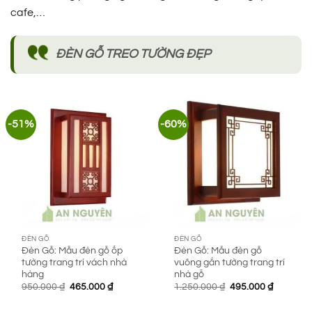
cafe,…
ĐÈN GỖ TREO TƯỜNG ĐẸP
-51%
-60%
ĐÈN GỖ
ĐÈN GỖ
Đèn Gỗ: Mẫu đèn gỗ ốp
Đèn Gỗ: Mẫu đèn gỗ
tường trang trí vách nhà
vuông gắn tường trang trí
hàng
nhà gỗ
Giá
Giá
Giá
Giá
950.000
₫
465.000
₫
1.250.000
₫
495.000
₫
gốc
hiện
gốc
hiện
là:
tại
là:
tại