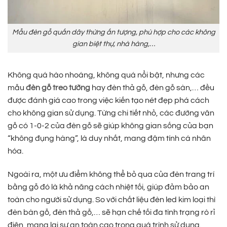
Mẫu đèn gỗ quấn dây thừng ấn tượng, phù hợp cho các không
gian biệt thự, nhà hàng,…
Không quá hào nhoáng, không quá nổi bật, nhưng các
mẫu
đèn gỗ treo tường
hay đèn thả gỗ, đèn gỗ sàn,… đều
được đánh giá cao trong việc kiến tạo nét đẹp phá cách
cho không gian sử dụng. Từng chi tiết nhỏ, các đường vân
gỗ có 1-0-2 của đèn gỗ sẽ giúp không gian sống của bạn
“không đụng hàng”, là duy nhất, mang đậm tính cá nhân
hóa.
Ngoài ra, một ưu điểm không thể bỏ qua của đèn trang trí
bằng gỗ đó là khả năng cách nhiệt tối, giúp đảm bảo an
toàn cho người sử dụng. So với chất liệu đèn led kim loại thì
đèn bàn gỗ, đèn thả gỗ,… sẽ hạn chế tối đa tình trạng rò rỉ
điện, mang lại sự an toàn cao trong quá trình sử dụng.