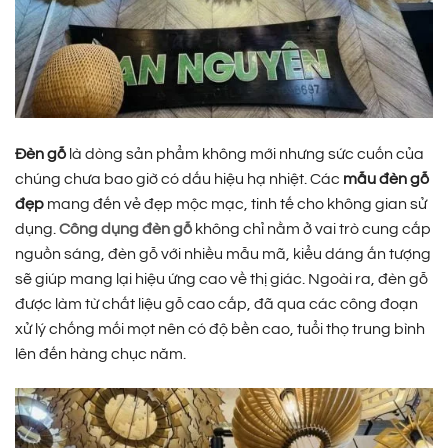
Đèn gỗ
là dòng sản phẩm không mới nhưng sức cuốn của
chúng chưa bao giờ có dấu hiệu hạ nhiệt. Các
mẫu đèn gỗ
đẹp
mang đến vẻ đẹp mộc mạc, tinh tế cho không gian sử
dụng.
Công dụng đèn gỗ
không chỉ nằm ở vai trò cung cấp
nguồn sáng, đèn gỗ với nhiều mẫu mã, kiểu dáng ấn tượng
sẽ giúp mang lại hiệu ứng cao về thị giác. Ngoài ra, đèn gỗ
được làm từ chất liệu gỗ cao cấp, đã qua các công đoạn
xử lý chống mối mọt nên có độ bền cao, tuổi thọ trung bình
lên đến hàng chục năm.