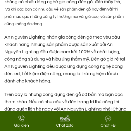
không có nhiều làng nghề gia công đèn gỗ,
đèn mây tre
,…
Và khi các bạn có nhu cầu về sản phẩm đèn gỗ hay
đèn vải
thì
phải mua qua những công ty thương mại với giá cao, và sản phẩm
cũng không đa dạng.
An Nguyên Lighting nhận gia công đèn gỗ theo yêu cầu
khách hàng. Những sản phẩm được sản xuất bởi An
Nguyên Lighting đều được cam kết 100% về chất lượng,
công năng sử dụng và hiệu ứng thẩm mỹ. Đèn gỗ giá rẻ tại
An Nguyên Lighting đều được ứng dụng công nghệ bóng
đèn led, tiết kiệm điện năng, mang lại trải nghiệm tối ưu
dành cho khách hàng.
Trên đây là những công dụng đèn gỗ cơ bản mà bạn đọc
tham khảo. Nếu có nhu cầu về đèn trang trí thủ công thì
đừng quên liên hệ ngay với An Nguyên Lighting nhé! Chúng
tôi sẵn sàng hỗ trợ tư vấn khách hàng 24/7, mọi lúc mọi nơi,
bất cứ khi nào khách hàng cần.
Gọi điện
Chat zalo
Chat FB