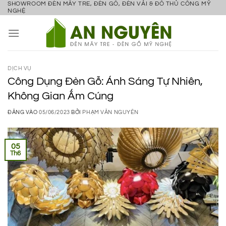
SHOWROOM ĐÈN MÂY TRE, ĐÈN GỖ, ĐÈN VẢI & ĐỒ THỦ CÔNG MỸ
Bỏ
NGHỆ
qua
nội
dung
DỊCH VỤ
Công Dụng Đèn Gỗ: Ánh Sáng Tự Nhiên,
Không Gian Ấm Cúng
ĐĂNG VÀO
05/06/2023
BỞI
PHẠM VĂN NGUYÊN
05
Th6