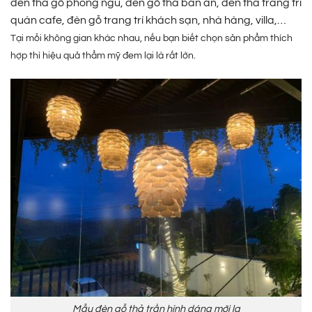
đèn thả gỗ phòng ngủ, đèn gỗ thả bàn ăn, đèn thả trang trí
quán cafe, đèn gỗ trang trí khách sạn, nhà hàng, villa,…
Tại mỗi không gian khác nhau, nếu bạn biết chọn sản phẩm thích
hợp thì hiệu quả thẩm mỹ đem lại là rất lớn.
Mẫu đèn gỗ thả trần hình dáng mới lạ