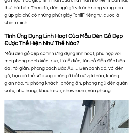
gỗ mộc mạc giúp tinh thần của chủ nhân trở nên thoải mái,
thư thái hơn. Theo đó, đèn ngủ gỗ với ánh sáng vàng còn
giúp gia chủ có những phút giây “chill” riêng tư, được là
chính mình.
Tính Ứng Dụng Linh Hoạt Của Mẫu Đèn Gỗ Đẹp
Được Thể Hiện Như Thế Nào?
Mẫu đèn gỗ đẹp có tính ứng dụng linh hoạt, phù hợp với
mọi phong cách kiến trúc, từ cổ điển, tân cổ điển đến hiện
đại, tối giản, phong cách Bắc Âu,… Bên cạnh đó, với đèn
gỗ, bạn có thể sử dụng chúng ở bất cứ vị trí nào, không
gian nào, từ phòng khách, phòng ăn, phòng ngủ đến quán
cafe, nhà hàng, khách sạn, showroom, văn phòng,…