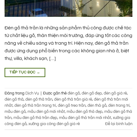
Đèn gỗ thả trần là những sản phẩm thủ công được chế tác
từ chất liệu gỗ, thân thiện môi trường, đáp ứng tốt các công
năng về chiếu sáng và trang trí. Hiện nay, đèn gỗ thả trần
được ứng dụng phổ biến trong các không gian nhà ở, biệt
thự, villa, khách sạn, […]
TIẾP TỤC ĐỌC
→
Đăng trong
Dịch Vụ
|
Được gắn thẻ
đèn gỗ
,
đèn gỗ đẹp
,
đèn gỗ giá rẻ
,
đèn gỗ thả
,
đèn gỗ thả trần
,
đèn gỗ thả trần giá rẻ
,
đèn gỗ thả trần mới
nhất
,
đèn gỗ thả trần trang trí
,
đèn gỗ treo trần
,
đèn thả gỗ
,
đèn trang trí
,
mẫu đèn gỗ
,
mẫu đèn gỗ mới nhất
,
mẫu đèn gỗ thả đẹp
,
mẫu đèn gỗ thả
trần
,
mẫu đèn gỗ thả trần đẹp
,
mẫu đèn gỗ thả trần mới nhất
,
xưởng gia
công đèn gỗ
,
xưởng gia công đèn gỗ giá rẻ
Để lại bình luận