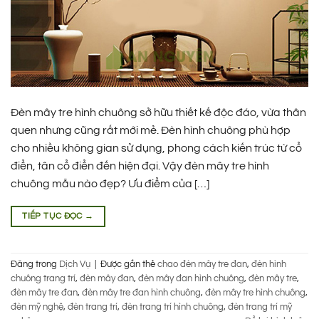
Đèn mây tre hình chuông sở hữu thiết kế độc đáo, vừa thân
quen nhưng cũng rất mới mẻ. Đèn hình chuông phù hợp
cho nhiều không gian sử dụng, phong cách kiến trúc từ cổ
điển, tân cổ điển đến hiện đại. Vậy đèn mây tre hình
chuông mẫu nào đẹp? Ưu điểm của […]
TIẾP TỤC ĐỌC
→
Đăng trong
Dịch Vụ
|
Được gắn thẻ
chao đèn mây tre đan
,
đèn hình
chuông trang trí
,
đèn mây đan
,
đèn mây đan hình chuông
,
đèn mây tre
,
đèn mây tre đan
,
đèn mây tre đan hình chuông
,
đèn mây tre hình chuông
,
đèn mỹ nghệ
,
đèn trang trí
,
đèn trang trí hình chuông
,
đèn trang trí mỹ