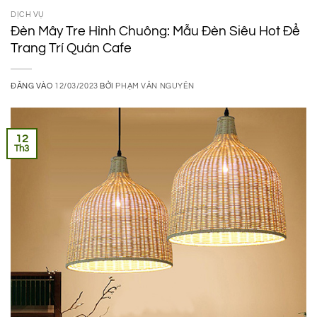
DỊCH VỤ
Đèn Mây Tre Hình Chuông: Mẫu Đèn Siêu Hot Để
Trang Trí Quán Cafe
ĐĂNG VÀO
12/03/2023
BỞI
PHẠM VĂN NGUYÊN
12
Th3