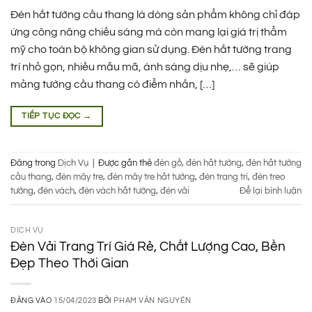
Đèn hắt tường cầu thang là dòng sản phẩm không chỉ đáp
ứng công năng chiếu sáng mà còn mang lại giá trị thẩm
mỹ cho toàn bộ không gian sử dụng. Đèn hắt tường trang
trí nhỏ gọn, nhiều mẫu mã, ánh sáng dịu nhẹ,… sẽ giúp
mảng tường cầu thang có điểm nhấn, […]
TIẾP TỤC ĐỌC
→
Đăng trong
Dịch Vụ
|
Được gắn thẻ
đèn gỗ
,
đèn hắt tường
,
đèn hắt tường
cầu thang
,
đèn mây tre
,
đèn mây tre hắt tường
,
đèn trang trí
,
đèn treo
tường
,
đèn vách
,
đèn vách hắt tường
,
đèn vải
Để lại bình luận
DỊCH VỤ
Đèn Vải Trang Trí Giá Rẻ, Chất Lượng Cao, Bền
Đẹp Theo Thời Gian
ĐĂNG VÀO
15/04/2023
BỞI
PHẠM VĂN NGUYÊN