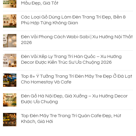
Mẫu Đẹp, Giá Tốt
Các Loại Gỗ Dùng Làm Đèn Trang Trí Đẹp, Bền &
Phù Hợp Từng Không Gian
Đèn Vải Phong Cách Wabi-Sabi | Xu Hướng Nội Thất
2026
Đèn Vải Xếp Ly Trang Trí Hàn Quốc – Xu Hướng
Decor Được Kiến Trúc Sư Ưa Chuộng 2026
Top 8+ Ý Tưởng Trang Trí Đèn Mây Tre Đẹp Ở Đà Lạt
Cho Homestay Và Cafe
Đèn Gỗ Hà Nội Đẹp, Giá Xưởng – Xu Hướng Decor
Được Ưa Chuộng
Top Đèn Mây Tre Trang Trí Quán Cafe Đẹp, Hút
Khách, Giá Hời