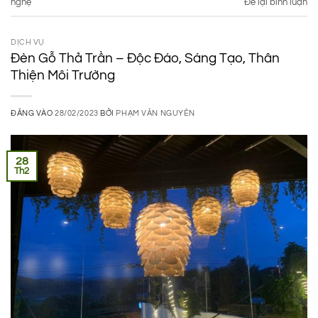
nghệ
Để lại bình luận
DỊCH VỤ
Đèn Gỗ Thả Trần – Độc Đáo, Sáng Tạo, Thân
Thiện Môi Trường
ĐĂNG VÀO
28/02/2023
BỞI
PHẠM VĂN NGUYÊN
28
Th2