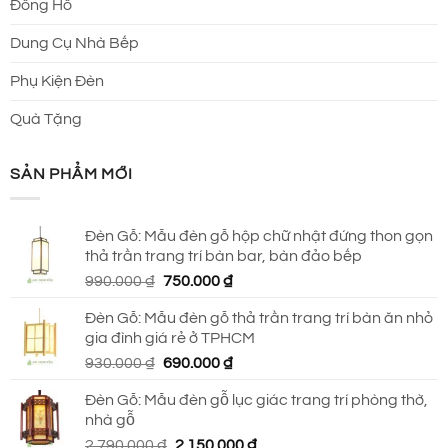
Đồng Hồ
Dung Cụ Nhà Bếp
Phụ Kiện Đèn
Quà Tặng
SẢN PHẨM MỚI
Đèn Gỗ: Mẫu đèn gỗ hộp chữ nhật đứng thon gọn
thả trần trang trí bàn bar, bàn đảo bếp
Giá
Giá
990.000
₫
750.000
₫
gốc
hiện
Đèn Gỗ: Mẫu đèn gỗ thả trần trang trí bàn ăn nhỏ
là:
tại
gia đình giá rẻ ở TPHCM
990.000 ₫.
là:
Giá
Giá
930.000
₫
690.000
₫
750.000 ₫.
gốc
hiện
Đèn Gỗ: Mẫu đèn gỗ lục giác trang trí phòng thờ,
là:
tại
nhà gỗ
930.000 ₫.
là:
Giá
Giá
2.790.000
₫
2.150.000
₫
690.000 ₫.