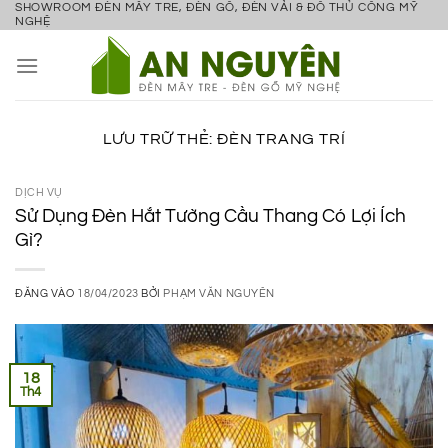
SHOWROOM ĐÈN MÂY TRE, ĐÈN GỖ, ĐÈN VẢI & ĐỒ THỦ CÔNG MỸ
Bỏ
NGHỆ
qua
nội
dung
LƯU TRỮ THẺ:
ĐÈN TRANG TRÍ
DỊCH VỤ
Sử Dụng Đèn Hắt Tường Cầu Thang Có Lợi Ích
Gì?
ĐĂNG VÀO
18/04/2023
BỞI
PHẠM VĂN NGUYÊN
18
Th4