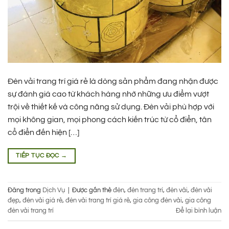
Đèn vải trang trí giá rẻ là dòng sản phẩm đang nhận được
sự đánh giá cao từ khách hàng nhờ những ưu điểm vượt
trội về thiết kế và công năng sử dụng. Đèn vải phù hợp với
mọi không gian, mọi phong cách kiến trúc từ cổ điển, tân
cổ điển đến hiện […]
TIẾP TỤC ĐỌC
→
Đăng trong
Dịch Vụ
|
Được gắn thẻ
đèn
,
đèn trang trí
,
đèn vải
,
đèn vải
đẹp
,
đèn vải giá rẻ
,
đèn vải trang trí giá rẻ
,
gia công đèn vải
,
gia công
đèn vải trang trí
Để lại bình luận