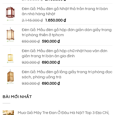
gốc
hiện
Đèn Gỗ: Mẫu đèn gỗ Nhật thả trần trang trí bàn
là:
tại
ăn nhà hàng Nhật
2.790.000 ₫.
là:
Giá
Giá
2.145.000
₫
1.650.000
₫
2.150.000 ₫.
gốc
hiện
Đèn Gỗ: Mẫu đèn gỗ hộp đơn giản dán giấy trang
là:
tại
trí phòng thiền ở tphcm
2.145.000 ₫.
là:
Giá
Giá
650.000
₫
590.000
₫
1.650.000 ₫.
gốc
hiện
Đèn Gỗ: Mẫu đèn gỗ hộp chữ nhật hoa văn đơn
là:
tại
giản trang trí bàn ăn gia đình
650.000 ₫.
là:
Giá
Giá
920.000
₫
690.000
₫
590.000 ₫.
gốc
hiện
Đèn Gỗ: Mẫu đèn gỗ lồng giấy trang trí phòng đọc
là:
tại
sách, phòng uống trà
920.000 ₫.
là:
Giá
Giá
930.000
₫
690.000
₫
690.000 ₫.
gốc
hiện
là:
tại
BÀI MỚI NHẤT
930.000 ₫.
là:
690.000 ₫.
Mua Giỏ Mây Tre Đan Ở Đâu Hà Nội? Top 3 Địa Chỉ,