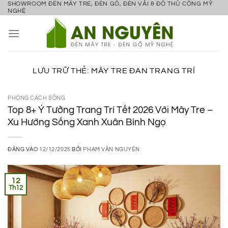
SHOWROOM ĐÈN MÂY TRE, ĐÈN GỖ, ĐÈN VẢI & ĐỒ THỦ CÔNG MỸ
Bỏ
NGHỆ
qua
nội
dung
LƯU TRỮ THẺ:
MÂY TRE ĐAN TRANG TRÍ
PHONG CÁCH SỐNG
Top 8+ Ý Tưởng Trang Trí Tết 2026 Với Mây Tre –
Xu Hướng Sống Xanh Xuân Bính Ngọ
ĐĂNG VÀO
12/12/2025
BỞI
PHẠM VĂN NGUYÊN
12
Th12