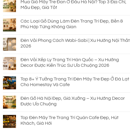
Mua Giỏ Mây Tre Đan Ở Đâu Hà Nội? Top 3 Địa Chỉ,
Mẫu Đẹp, Giá Tốt
Các Loại Gỗ Dùng Làm Đèn Trang Trí Đẹp, Bền &
Phù Hợp Từng Không Gian
Đèn Vải Phong Cách Wabi-Sabi | Xu Hướng Nội Thất
2026
Đèn Vải Xếp Ly Trang Trí Hàn Quốc – Xu Hướng
Decor Được Kiến Trúc Sư Ưa Chuộng 2026
Top 8+ Ý Tưởng Trang Trí Đèn Mây Tre Đẹp Ở Đà Lạt
Cho Homestay Và Cafe
Đèn Gỗ Hà Nội Đẹp, Giá Xưởng – Xu Hướng Decor
Được Ưa Chuộng
Top Đèn Mây Tre Trang Trí Quán Cafe Đẹp, Hút
Khách, Giá Hời