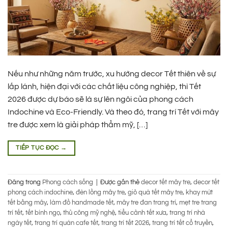
Nếu như những năm trước, xu hướng decor Tết thiên về sự
lấp lánh, hiện đại với các chất liệu công nghiệp, thì Tết
2026 được dự báo sẽ là sự lên ngôi của phong cách
Indochine và Eco-Friendly. Và theo đó, trang trí Tết với mây
tre được xem là giải pháp thẩm mỹ, […]
TIẾP TỤC ĐỌC
→
Đăng trong
Phong cách sống
|
Được gắn thẻ
decor tết mây tre
,
decor tết
phong cách indochine
,
đèn lồng mây tre
,
giỏ quà tết mây tre
,
khay mứt
tết bằng mây
,
làm đồ handmade tết
,
mây tre đan trang trí
,
mẹt tre trang
trí tết
,
tết bính ngọ
,
thủ công mỹ nghệ
,
tiểu cảnh tết xưa
,
trang trí nhà
ngày tết
,
trang trí quán cafe tết
,
trang trí tết 2026
,
trang trí tết cổ truyền
,