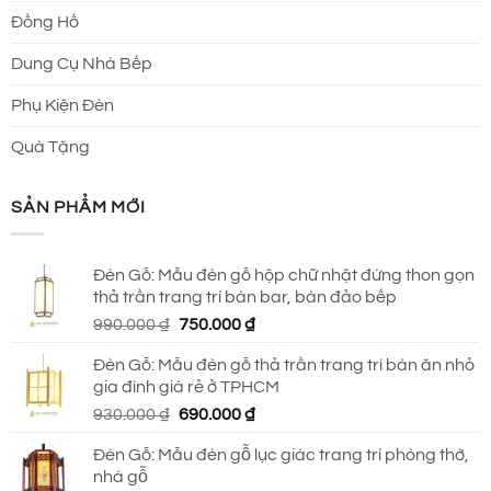
Đồng Hồ
Dung Cụ Nhà Bếp
Phụ Kiện Đèn
Quà Tặng
SẢN PHẨM MỚI
Đèn Gỗ: Mẫu đèn gỗ hộp chữ nhật đứng thon gọn
thả trần trang trí bàn bar, bàn đảo bếp
Giá
Giá
990.000
₫
750.000
₫
gốc
hiện
Đèn Gỗ: Mẫu đèn gỗ thả trần trang trí bàn ăn nhỏ
là:
tại
gia đình giá rẻ ở TPHCM
990.000 ₫.
là:
Giá
Giá
930.000
₫
690.000
₫
750.000 ₫.
gốc
hiện
Đèn Gỗ: Mẫu đèn gỗ lục giác trang trí phòng thờ,
là:
tại
nhà gỗ
930.000 ₫.
là: