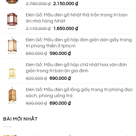
Giá
Giá
2.790.000
₫
2.150.000
₫
690.000 ₫.
gốc
hiện
Đèn Gỗ: Mẫu đèn gỗ Nhật thả trần trang trí bàn
là:
tại
ăn nhà hàng Nhật
2.790.000 ₫.
là:
Giá
Giá
2.145.000
₫
1.650.000
₫
2.150.000 ₫.
gốc
hiện
Đèn Gỗ: Mẫu đèn gỗ hộp đơn giản dán giấy trang
là:
tại
trí phòng thiền ở tphcm
2.145.000 ₫.
là:
Giá
Giá
650.000
₫
590.000
₫
1.650.000 ₫.
gốc
hiện
Đèn Gỗ: Mẫu đèn gỗ hộp chữ nhật hoa văn đơn
là:
tại
giản trang trí bàn ăn gia đình
650.000 ₫.
là:
Giá
Giá
920.000
₫
690.000
₫
590.000 ₫.
gốc
hiện
Đèn Gỗ: Mẫu đèn gỗ lồng giấy trang trí phòng đọc
là:
tại
sách, phòng uống trà
920.000 ₫.
là:
Giá
Giá
930.000
₫
690.000
₫
690.000 ₫.
gốc
hiện
là:
tại
BÀI MỚI NHẤT
930.000 ₫.
là:
690.000 ₫.