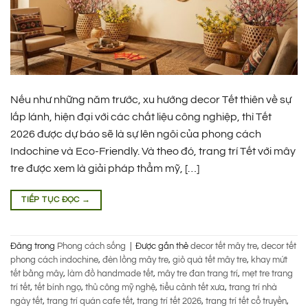
Nếu như những năm trước, xu hướng decor Tết thiên về sự
lấp lánh, hiện đại với các chất liệu công nghiệp, thì Tết
2026 được dự báo sẽ là sự lên ngôi của phong cách
Indochine và Eco-Friendly. Và theo đó, trang trí Tết với mây
tre được xem là giải pháp thẩm mỹ, […]
TIẾP TỤC ĐỌC
→
Đăng trong
Phong cách sống
|
Được gắn thẻ
decor tết mây tre
,
decor tết
phong cách indochine
,
đèn lồng mây tre
,
giỏ quà tết mây tre
,
khay mứt
tết bằng mây
,
làm đồ handmade tết
,
mây tre đan trang trí
,
mẹt tre trang
trí tết
,
tết bính ngọ
,
thủ công mỹ nghệ
,
tiểu cảnh tết xưa
,
trang trí nhà
ngày tết
,
trang trí quán cafe tết
,
trang trí tết 2026
,
trang trí tết cổ truyền
,