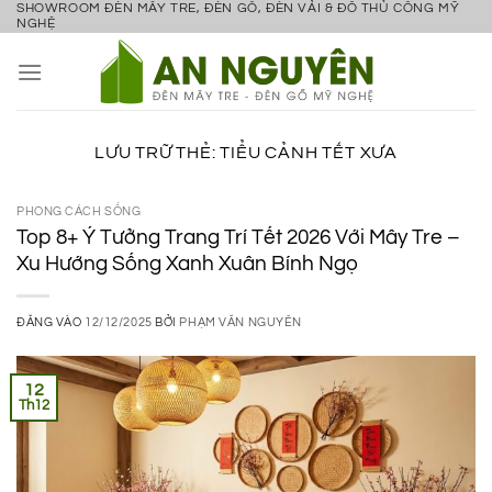
SHOWROOM ĐÈN MÂY TRE, ĐÈN GỖ, ĐÈN VẢI & ĐỒ THỦ CÔNG MỸ
Bỏ
NGHỆ
qua
nội
dung
LƯU TRỮ THẺ:
TIỂU CẢNH TẾT XƯA
PHONG CÁCH SỐNG
Top 8+ Ý Tưởng Trang Trí Tết 2026 Với Mây Tre –
Xu Hướng Sống Xanh Xuân Bính Ngọ
ĐĂNG VÀO
12/12/2025
BỞI
PHẠM VĂN NGUYÊN
12
Th12