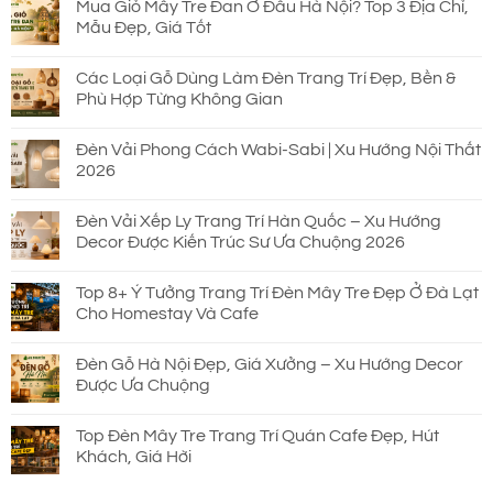
Mua Giỏ Mây Tre Đan Ở Đâu Hà Nội? Top 3 Địa Chỉ,
Mẫu Đẹp, Giá Tốt
Các Loại Gỗ Dùng Làm Đèn Trang Trí Đẹp, Bền &
Phù Hợp Từng Không Gian
Đèn Vải Phong Cách Wabi-Sabi | Xu Hướng Nội Thất
2026
Đèn Vải Xếp Ly Trang Trí Hàn Quốc – Xu Hướng
Decor Được Kiến Trúc Sư Ưa Chuộng 2026
Top 8+ Ý Tưởng Trang Trí Đèn Mây Tre Đẹp Ở Đà Lạt
Cho Homestay Và Cafe
Đèn Gỗ Hà Nội Đẹp, Giá Xưởng – Xu Hướng Decor
Được Ưa Chuộng
Top Đèn Mây Tre Trang Trí Quán Cafe Đẹp, Hút
Khách, Giá Hời