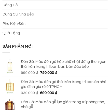
Đồng Hồ
Dung Cụ Nhà Bếp
Phụ Kiện Đèn
Quà Tặng
SẢN PHẨM MỚI
Đèn Gỗ: Mẫu đèn gỗ hộp chữ nhật đứng thon gọn
thả trần trang trí bàn bar, bàn đảo bếp
Giá
Giá
990.000
₫
750.000
₫
gốc
hiện
Đèn Gỗ: Mẫu đèn gỗ thả trần trang trí bàn ăn nhỏ
là:
tại
gia đình giá rẻ ở TPHCM
990.000 ₫.
là:
Giá
Giá
930.000
₫
690.000
₫
750.000 ₫.
gốc
hiện
Đèn Gỗ: Mẫu đèn gỗ lục giác trang trí phòng thờ,
là:
tại
nhà gỗ
930.000 ₫.
là: