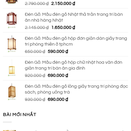
Giá
Giá
2.790.000
₫
2.150.000
₫
690.000 ₫.
gốc
hiện
Đèn Gỗ: Mẫu đèn gỗ Nhật thả trần trang trí bàn
là:
tại
ăn nhà hàng Nhật
2.790.000 ₫.
là:
Giá
Giá
2.145.000
₫
1.650.000
₫
2.150.000 ₫.
gốc
hiện
Đèn Gỗ: Mẫu đèn gỗ hộp đơn giản dán giấy trang
là:
tại
trí phòng thiền ở tphcm
2.145.000 ₫.
là:
Giá
Giá
650.000
₫
590.000
₫
1.650.000 ₫.
gốc
hiện
Đèn Gỗ: Mẫu đèn gỗ hộp chữ nhật hoa văn đơn
là:
tại
giản trang trí bàn ăn gia đình
650.000 ₫.
là:
Giá
Giá
920.000
₫
690.000
₫
590.000 ₫.
gốc
hiện
Đèn Gỗ: Mẫu đèn gỗ lồng giấy trang trí phòng đọc
là:
tại
sách, phòng uống trà
920.000 ₫.
là:
Giá
Giá
930.000
₫
690.000
₫
690.000 ₫.
gốc
hiện
là:
tại
BÀI MỚI NHẤT
930.000 ₫.
là:
690.000 ₫.