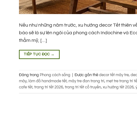
Nếu như những năm trước, xu hướng decor Tết thiên về s
báo sẽ là sự lên ngôi của phong cách Indochine và Eco-
thẩm mỹ, […]
TIẾP TỤC ĐỌC
→
Đăng trong
Phong cách sống
|
Được gắn thẻ
decor tết mây tre
,
dec
mây
,
làm đồ handmade tết
,
mây tre đan trang trí
,
mẹt tre trang trí tế
cafe tết
,
trang trí tết 2026
,
trang trí tết cổ truyền
,
xu hướng tết 2026
,