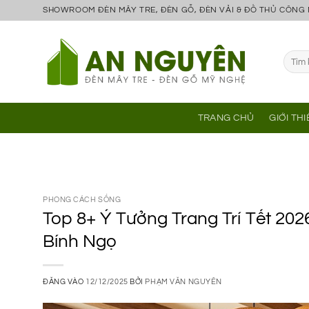
Bỏ
SHOWROOM ĐÈN MÂY TRE, ĐÈN GỖ, ĐÈN VẢI & ĐỒ THỦ CÔNG
qua
nội
Tìm
dung
kiếm:
TRANG CHỦ
GIỚI TH
PHONG CÁCH SỐNG
Top 8+ Ý Tưởng Trang Trí Tết 20
Bính Ngọ
ĐĂNG VÀO
12/12/2025
BỞI
PHẠM VĂN NGUYÊN