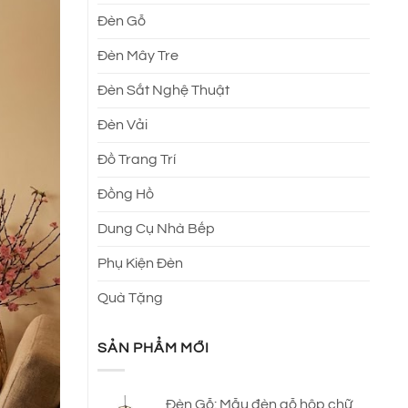
Đèn Gỗ
Đèn Mây Tre
Đèn Sắt Nghệ Thuật
Đèn Vải
Đồ Trang Trí
Đồng Hồ
Dung Cụ Nhà Bếp
Phụ Kiện Đèn
Quà Tặng
SẢN PHẨM MỚI
Đèn Gỗ: Mẫu đèn gỗ hộp chữ