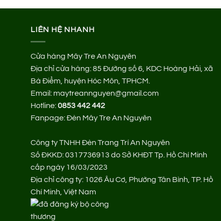
LIÊN HỆ NHANH
Cửa hàng Mây Tre An Nguyên
Địa chỉ cửa hàng:
85 Đường số 6, KDC Hoàng Hải, xã
Bà Điểm, huyện Hóc Môn, TPHCM.
Email: maytreannguyen@gmail.com
Hotline:
0853 442 442
Fanpage:
Đèn Mây Tre An Nguyên
Công ty TNHH Đèn Trang Trí An Nguyên
Số ĐKKD: 0317736913 do Sở KHĐT Tp. Hồ Chí Minh
cấp ngày 16/03/2023
Địa chỉ công ty: 1026 Âu Cơ, Phường Tân Bình, TP. Hồ
Chí Minh, Việt Nam