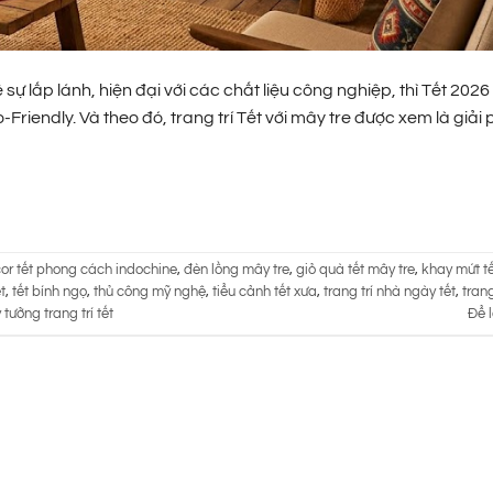
ự lấp lánh, hiện đại với các chất liệu công nghiệp, thì Tết 202
Friendly. Và theo đó, trang trí Tết với mây tre được xem là giải
or tết phong cách indochine
,
đèn lồng mây tre
,
giỏ quà tết mây tre
,
khay mứt t
t
,
tết bính ngọ
,
thủ công mỹ nghệ
,
tiểu cảnh tết xưa
,
trang trí nhà ngày tết
,
trang
ý tưởng trang trí tết
Để l