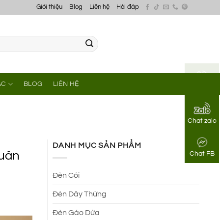
Giới thiệu
Blog
Liên hệ
Hỏi đáp
ÁC
BLOG
LIÊN HỆ
Gọi điện
Chat zalo
DANH MỤC SẢN PHẨM
Xuân
Chat FB
Đèn Cói
Đèn Dây Thừng
Đèn Gáo Dừa