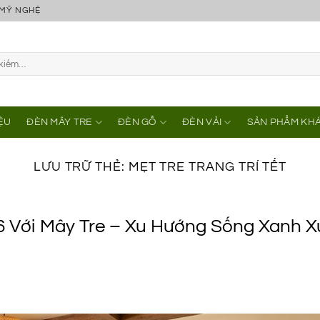
 MỸ NGHỆ
IỆU
ĐÈN MÂY TRE
ĐÈN GỖ
ĐÈN VẢI
SẢN PHẨM KH
LƯU TRỮ THẺ:
MẸT TRE TRANG TRÍ TẾT
26 Với Mây Tre – Xu Hướng Sống Xanh 