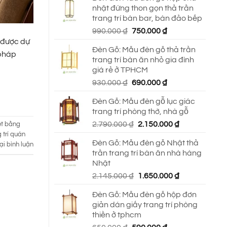
nhật đứng thon gọn thả trần
trang trí bàn bar, bàn đảo bếp
Giá
Giá
990.000
₫
750.000
₫
gốc
hiện
6 được dự
Đèn Gỗ: Mẫu đèn gỗ thả trần
là:
tại
 pháp
trang trí bàn ăn nhỏ gia đình
990.000 ₫.
là:
giá rẻ ở TPHCM
750.000 ₫.
Giá
Giá
930.000
₫
690.000
₫
gốc
hiện
Đèn Gỗ: Mẫu đèn gỗ lục giác
là:
tại
trang trí phòng thờ, nhà gỗ
930.000 ₫.
là:
Giá
Giá
2.790.000
₫
2.150.000
₫
690.000 ₫.
ết bằng
gốc
hiện
 trí quán
Đèn Gỗ: Mẫu đèn gỗ Nhật thả
là:
tại
ại bình luận
trần trang trí bàn ăn nhà hàng
2.790.000 ₫.
là:
Nhật
2.150.000 ₫.
Giá
Giá
2.145.000
₫
1.650.000
₫
gốc
hiện
Đèn Gỗ: Mẫu đèn gỗ hộp đơn
là:
tại
giản dán giấy trang trí phòng
2.145.000 ₫.
là:
thiền ở tphcm
1.650.000 ₫.