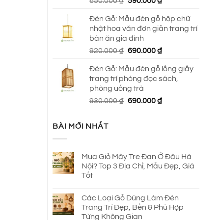
Giá
Giá
650.000
₫
590.000
₫
gốc
hiện
Đèn Gỗ: Mẫu đèn gỗ hộp chữ
là:
tại
nhật hoa văn đơn giản trang trí
650.000 ₫.
là:
bàn ăn gia đình
590.000 ₫.
Giá
Giá
920.000
₫
690.000
₫
gốc
hiện
Đèn Gỗ: Mẫu đèn gỗ lồng giấy
là:
tại
trang trí phòng đọc sách,
920.000 ₫.
là:
phòng uống trà
690.000 ₫.
Giá
Giá
930.000
₫
690.000
₫
gốc
hiện
là:
tại
BÀI MỚI NHẤT
930.000 ₫.
là:
690.000 ₫.
Mua Giỏ Mây Tre Đan Ở Đâu Hà
Nội? Top 3 Địa Chỉ, Mẫu Đẹp, Giá
Tốt
Các Loại Gỗ Dùng Làm Đèn
Trang Trí Đẹp, Bền & Phù Hợp
Từng Không Gian