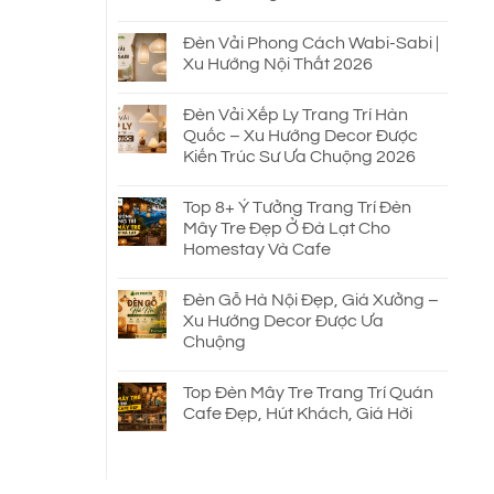
Đèn Vải Phong Cách Wabi-Sabi |
Xu Hướng Nội Thất 2026
Đèn Vải Xếp Ly Trang Trí Hàn
Quốc – Xu Hướng Decor Được
Kiến Trúc Sư Ưa Chuộng 2026
Top 8+ Ý Tưởng Trang Trí Đèn
Mây Tre Đẹp Ở Đà Lạt Cho
Homestay Và Cafe
Đèn Gỗ Hà Nội Đẹp, Giá Xưởng –
Xu Hướng Decor Được Ưa
Chuộng
Top Đèn Mây Tre Trang Trí Quán
Cafe Đẹp, Hút Khách, Giá Hời