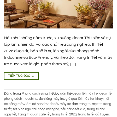
Nếu như những năm trước, xu hướng decor Tết thiên về sự
lấp lánh, hiện đại với các chất liệu công nghiệp, thì Tết
2026 được dự báo sẽ là sự lên ngôi của phong cách
Indochine và Eco-Friendly. Và theo đó, trang trí Tết với mây
tre được xem là giải pháp thẩm mỹ, […]
TIẾP TỤC ĐỌC
→
Đăng trong
Phong cách sống
|
Được gắn thẻ
decor tết mây tre
,
decor tết
phong cách indochine
,
đèn lồng mây tre
,
giỏ quà tết mây tre
,
khay mứt
tết bằng mây
,
làm đồ handmade tết
,
mây tre đan trang trí
,
mẹt tre trang
trí tết
,
tết bính ngọ
,
thủ công mỹ nghệ
,
tiểu cảnh tết xưa
,
trang trí nhà
ngày tết
,
trang trí quán cafe tết
,
trang trí tết 2026
,
trang trí tết cổ truyền
,