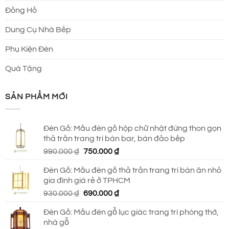
Đồng Hồ
Dung Cụ Nhà Bếp
Phụ Kiện Đèn
Quà Tặng
SẢN PHẨM MỚI
Đèn Gỗ: Mẫu đèn gỗ hộp chữ nhật đứng thon gọn
thả trần trang trí bàn bar, bàn đảo bếp
Giá
Giá
990.000
₫
750.000
₫
gốc
hiện
Đèn Gỗ: Mẫu đèn gỗ thả trần trang trí bàn ăn nhỏ
là:
tại
gia đình giá rẻ ở TPHCM
990.000 ₫.
là:
Giá
Giá
930.000
₫
690.000
₫
750.000 ₫.
gốc
hiện
Đèn Gỗ: Mẫu đèn gỗ lục giác trang trí phòng thờ,
là:
tại
nhà gỗ
930.000 ₫.
là: