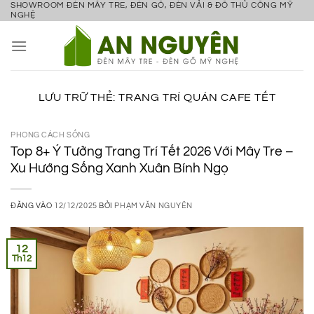
SHOWROOM ĐÈN MÂY TRE, ĐÈN GỖ, ĐÈN VẢI & ĐỒ THỦ CÔNG MỸ
Bỏ
NGHỆ
qua
nội
dung
LƯU TRỮ THẺ:
TRANG TRÍ QUÁN CAFE TẾT
PHONG CÁCH SỐNG
Top 8+ Ý Tưởng Trang Trí Tết 2026 Với Mây Tre –
Xu Hướng Sống Xanh Xuân Bính Ngọ
ĐĂNG VÀO
12/12/2025
BỞI
PHẠM VĂN NGUYÊN
12
Th12