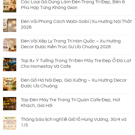
Các Loại Gỗ Dùng Làm Đèn Trang Trí Đẹp, Bền &
Phù Hợp Từng Không Gian
Đèn Vải Phong Cách Wabi-Sabi | Xu Hướng Nội Thất
2026
Đèn Vải Xếp Ly Trang Trí Hàn Quốc – Xu Hướng
Decor Được Kiến Trúc Sư Ưa Chuộng 2026
Top 8+ Ý Tưởng Trang Trí Đèn Mây Tre Đẹp Ở Đà Lạt
Cho Homestay Và Cafe
Đèn Gỗ Hà Nội Đẹp, Giá Xưởng – Xu Hướng Decor
Được Ưa Chuộng
Top Đèn Mây Tre Trang Trí Quán Cafe Đẹp, Hút
Khách, Giá Hời
Thông báo lịch nghỉ lễ Giỗ tổ Hùng Vương, 30/4 và
1/5