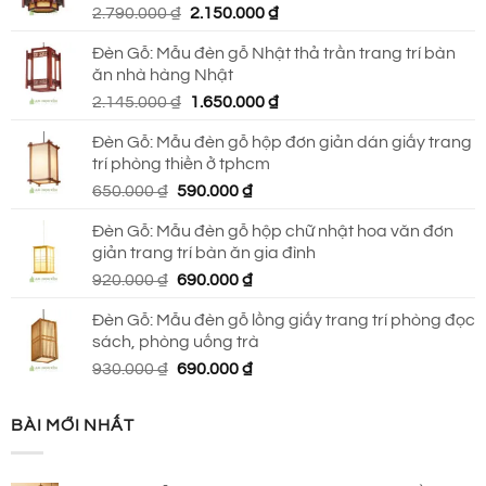
Giá
Giá
2.790.000
₫
2.150.000
₫
690.000 ₫.
gốc
hiện
Đèn Gỗ: Mẫu đèn gỗ Nhật thả trần trang trí bàn
là:
tại
ăn nhà hàng Nhật
2.790.000 ₫.
là:
Giá
Giá
2.145.000
₫
1.650.000
₫
2.150.000 ₫.
gốc
hiện
Đèn Gỗ: Mẫu đèn gỗ hộp đơn giản dán giấy trang
là:
tại
trí phòng thiền ở tphcm
2.145.000 ₫.
là:
Giá
Giá
650.000
₫
590.000
₫
1.650.000 ₫.
gốc
hiện
Đèn Gỗ: Mẫu đèn gỗ hộp chữ nhật hoa văn đơn
là:
tại
giản trang trí bàn ăn gia đình
650.000 ₫.
là:
Giá
Giá
920.000
₫
690.000
₫
590.000 ₫.
gốc
hiện
Đèn Gỗ: Mẫu đèn gỗ lồng giấy trang trí phòng đọc
là:
tại
sách, phòng uống trà
920.000 ₫.
là:
Giá
Giá
930.000
₫
690.000
₫
690.000 ₫.
gốc
hiện
là:
tại
BÀI MỚI NHẤT
930.000 ₫.
là:
690.000 ₫.