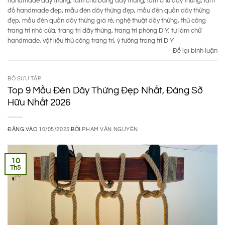
handmade dây thừng
,
làm chữ bằng dây thừng
,
làm chữ dây thừng
,
làm
đồ handmade đẹp
,
mẫu đèn dây thừng đẹp
,
mẫu đèn quấn dây thừng
đẹp
,
mẫu đèn quấn dây thừng giá rẻ
,
nghệ thuật dây thừng
,
thủ công
trang trí nhà cửa
,
trang trí dây thừng
,
trang trí phòng DIY
,
tự làm chữ
handmade
,
vật liệu thủ công trang trí
,
ý tưởng trang trí DIY
Để lại bình luận
BỘ SƯU TẬP
Top 9 Mẫu Đèn Dây Thừng Đẹp Nhất, Đáng Sở
Hữu Nhất 2026
ĐĂNG VÀO
10/05/2025
BỞI
PHẠM VĂN NGUYÊN
10
Th5