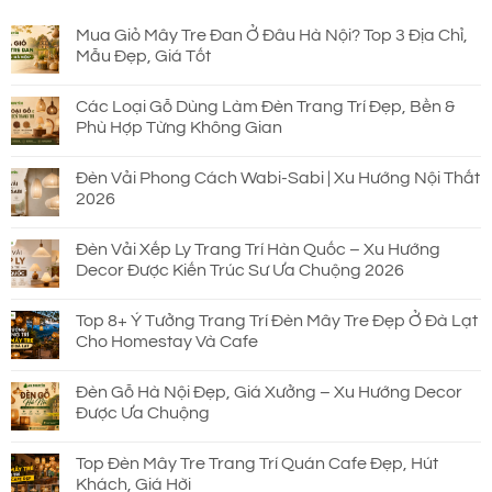
690.000 ₫.
Mua Giỏ Mây Tre Đan Ở Đâu Hà Nội? Top 3 Địa Chỉ,
Mẫu Đẹp, Giá Tốt
Các Loại Gỗ Dùng Làm Đèn Trang Trí Đẹp, Bền &
Phù Hợp Từng Không Gian
Đèn Vải Phong Cách Wabi-Sabi | Xu Hướng Nội Thất
2026
Đèn Vải Xếp Ly Trang Trí Hàn Quốc – Xu Hướng
Decor Được Kiến Trúc Sư Ưa Chuộng 2026
Top 8+ Ý Tưởng Trang Trí Đèn Mây Tre Đẹp Ở Đà Lạt
Cho Homestay Và Cafe
Đèn Gỗ Hà Nội Đẹp, Giá Xưởng – Xu Hướng Decor
Được Ưa Chuộng
Top Đèn Mây Tre Trang Trí Quán Cafe Đẹp, Hút
Khách, Giá Hời