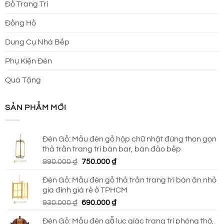
Đồ Trang Trí
Đồng Hồ
Dung Cụ Nhà Bếp
Phụ Kiện Đèn
Quà Tặng
SẢN PHẨM MỚI
Đèn Gỗ: Mẫu đèn gỗ hộp chữ nhật đứng thon gọn
thả trần trang trí bàn bar, bàn đảo bếp
Giá
Giá
990.000
₫
750.000
₫
gốc
hiện
Đèn Gỗ: Mẫu đèn gỗ thả trần trang trí bàn ăn nhỏ
là:
tại
gia đình giá rẻ ở TPHCM
990.000 ₫.
là:
Giá
Giá
930.000
₫
690.000
₫
750.000 ₫.
gốc
hiện
Đèn Gỗ: Mẫu đèn gỗ lục giác trang trí phòng thờ,
là:
tại