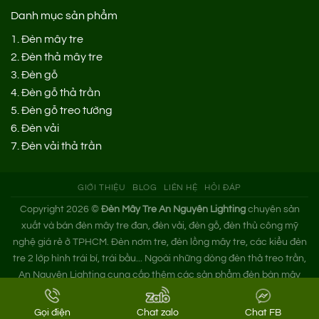
Danh mục sản phẩm
1.
Đèn mây tre
2.
Đèn thả mây tre
3.
Đèn gỗ
4.
Đèn gỗ thả trần
5.
Đèn gỗ treo tường
6.
Đèn vải
7.
Đèn vải thả trần
GIỚI THIỆU
BLOG
LIÊN HỆ
HỎI ĐÁP
Copyright 2026 ©
Đèn Mây Tre An Nguyên Lighting
chuyên sản
xuất và bán đèn mây tre đan, đèn vải, đèn gỗ, đèn thủ công mỹ
nghệ giá rẻ ở TPHCM. Đèn nơm tre, đèn lồng mây tre, các kiểu đèn
tre 2 lớp hình trái bí, trái bầu... Ngoài những dòng đèn thả treo trần,
An Nguyên Lighting cung cấp thêm các sản phẩm đèn bàn mây
tre. Nếu bạn cần tìm xưởng đèn mây tre trang trí hoặc mua đèn tre
đan giá sỉ hãy liên hệ ngay An Nguyên nhé!
Gọi điện
Chat zalo
Chat FB