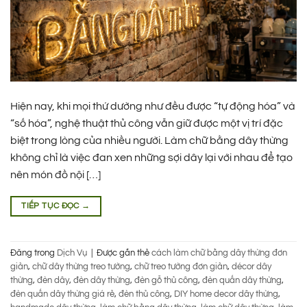
Hiện nay, khi mọi thứ dường như đều được “tự động hóa” và
“số hóa”, nghệ thuật thủ công vẫn giữ được một vị trí đặc
biệt trong lòng của nhiều người. Làm chữ bằng dây thừng
không chỉ là việc đan xen những sợi dây lại với nhau để tạo
nên món đồ nội […]
TIẾP TỤC ĐỌC
→
Đăng trong
Dịch Vụ
|
Được gắn thẻ
cách làm chữ bằng dây thừng đơn
giản
,
chữ dây thừng treo tường
,
chữ treo tường đơn giản
,
décor dây
thừng
,
đèn dây
,
đèn dây thừng
,
đèn gỗ thủ công
,
đèn quấn dây thừng
,
đèn quấn dây thừng giá rẻ
,
đèn thủ công
,
DIY home decor dây thừng
,