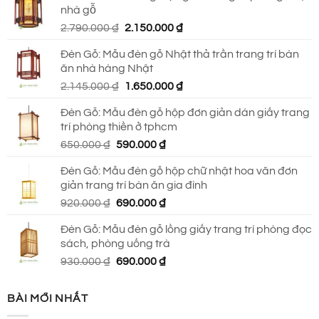
nhà gỗ
930.000 ₫.
là:
Giá
Giá
2.790.000
₫
2.150.000
₫
690.000 ₫.
gốc
hiện
Đèn Gỗ: Mẫu đèn gỗ Nhật thả trần trang trí bàn
là:
tại
ăn nhà hàng Nhật
2.790.000 ₫.
là:
Giá
Giá
2.145.000
₫
1.650.000
₫
2.150.000 ₫.
gốc
hiện
Đèn Gỗ: Mẫu đèn gỗ hộp đơn giản dán giấy trang
là:
tại
trí phòng thiền ở tphcm
2.145.000 ₫.
là:
Giá
Giá
650.000
₫
590.000
₫
1.650.000 ₫.
gốc
hiện
Đèn Gỗ: Mẫu đèn gỗ hộp chữ nhật hoa văn đơn
là:
tại
giản trang trí bàn ăn gia đình
650.000 ₫.
là:
Giá
Giá
920.000
₫
690.000
₫
590.000 ₫.
gốc
hiện
Đèn Gỗ: Mẫu đèn gỗ lồng giấy trang trí phòng đọc
là:
tại
sách, phòng uống trà
920.000 ₫.
là:
Giá
Giá
930.000
₫
690.000
₫
690.000 ₫.
gốc
hiện
là:
tại
BÀI MỚI NHẤT
930.000 ₫.
là: