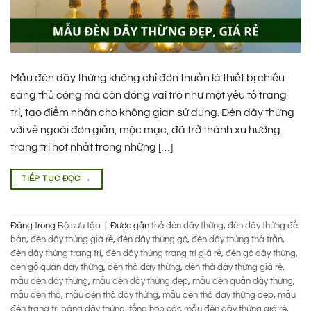
Mẫu đèn dây thừng không chỉ đơn thuần là thiết bị chiếu
sáng thủ công mà còn đóng vai trò như một yếu tố trang
trí, tạo điểm nhấn cho không gian sử dụng. Đèn dây thừng
với vẻ ngoài đơn giản, mộc mạc, đã trở thành xu hướng
trang trí hot nhất trong những […]
TIẾP TỤC ĐỌC
→
Đăng trong
Bộ sưu tập
|
Được gắn thẻ
đèn dây thừng
,
đèn dây thừng để
bàn
,
đèn dây thừng giá rẻ
,
đèn dây thừng gỗ
,
đèn dây thừng thả trần
,
đèn dây thừng trang trí
,
đèn dây thừng trang trí giá rẻ
,
đèn gỗ dây thừng
,
đèn gỗ quấn dây thừng
,
đèn thả dây thừng
,
đèn thả dây thừng giá rẻ
,
mẫu đèn dây thừng
,
mẫu đèn dây thừng đẹp
,
mẫu đèn quấn dây thừng
,
mẫu đèn thả
,
mẫu đèn thả dây thừng
,
mẫu đèn thả dây thừng đẹp
,
mẫu
đèn trang trí băng dây thừng
,
tổng hợp các mẫu đèn dây thừng giá rẻ
,