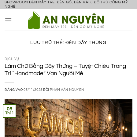
SHOWROOM ĐÈN MÂY TRE, ĐÈN GỖ, ĐÈN VẢI & ĐỒ THỦ CÔNG MỸ
Bỏ
NGHỆ
qua
nội
dung
LƯU TRỮ THẺ:
ĐÈN DÂY THỪNG
DỊCH VỤ
Làm Chữ Bằng Dây Thừng – Tuyệt Chiêu Trang
Trí “Handmade” Vạn Người Mê
ĐĂNG VÀO
05/11/2025
BỞI
PHẠM VĂN NGUYÊN
05
Th11