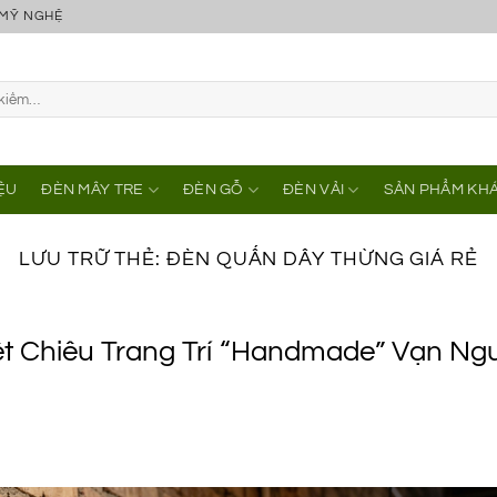
 MỸ NGHỆ
IỆU
ĐÈN MÂY TRE
ĐÈN GỖ
ĐÈN VẢI
SẢN PHẨM KH
LƯU TRỮ THẺ:
ĐÈN QUẤN DÂY THỪNG GIÁ RẺ
 Chiêu Trang Trí “Handmade” Vạn Ng