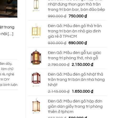
nhật đứng thon gọn thả trần
trang trí bàn bar, bàn đảo bếp
Giá
Giá
990.000
₫
750.000
₫
gốc
hiện
Đèn Gỗ: Mẫu đèn gỗ thả trần
là:
tại
ệt trong
trang trí bàn ăn nhỏ gia đình
990.000 ₫.
là:
nội […]
giá rẻ ở TPHCM
750.000 ₫.
Giá
Giá
930.000
₫
690.000
₫
gốc
hiện
Đèn Gỗ: Mẫu đèn gỗ lục giác
là:
tại
trang trí phòng thờ, nhà gỗ
930.000 ₫.
là:
đèn dây
,
Giá
Giá
2.790.000
₫
2.150.000
₫
690.000 ₫.
,
làm chữ
gốc
hiện
Đèn Gỗ: Mẫu đèn gỗ Nhật thả
 rẻ
,
nghệ
là:
tại
trần trang trí bàn ăn nhà hàng
trí DIY
2.790.000 ₫.
là:
Nhật
ại bình luận
2.150.000 ₫.
Giá
Giá
2.145.000
₫
1.650.000
₫
gốc
hiện
Đèn Gỗ: Mẫu đèn gỗ hộp đơn
là:
tại
giản dán giấy trang trí phòng
2.145.000 ₫.
là:
thiền ở tphcm
1.650.000 ₫.