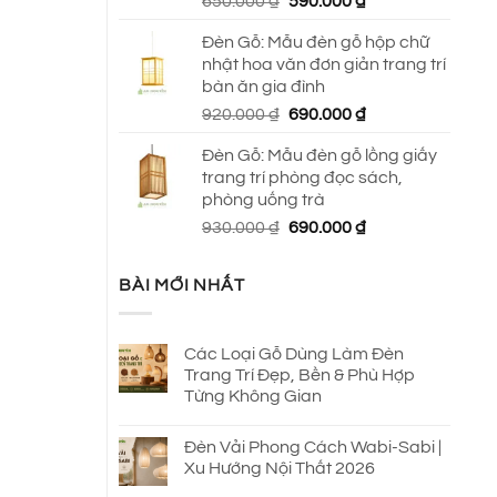
Giá
Giá
650.000
₫
590.000
₫
gốc
hiện
Đèn Gỗ: Mẫu đèn gỗ hộp chữ
là:
tại
nhật hoa văn đơn giản trang trí
650.000 ₫.
là:
bàn ăn gia đình
590.000 ₫.
Giá
Giá
920.000
₫
690.000
₫
gốc
hiện
Đèn Gỗ: Mẫu đèn gỗ lồng giấy
là:
tại
trang trí phòng đọc sách,
920.000 ₫.
là:
phòng uống trà
690.000 ₫.
Giá
Giá
930.000
₫
690.000
₫
gốc
hiện
là:
tại
BÀI MỚI NHẤT
930.000 ₫.
là:
690.000 ₫.
Các Loại Gỗ Dùng Làm Đèn
Trang Trí Đẹp, Bền & Phù Hợp
Từng Không Gian
Đèn Vải Phong Cách Wabi-Sabi |
Xu Hướng Nội Thất 2026