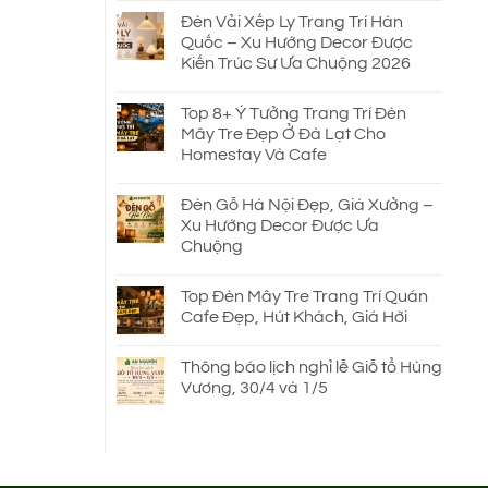
Đèn Vải Xếp Ly Trang Trí Hàn
Quốc – Xu Hướng Decor Được
Kiến Trúc Sư Ưa Chuộng 2026
Top 8+ Ý Tưởng Trang Trí Đèn
Mây Tre Đẹp Ở Đà Lạt Cho
Homestay Và Cafe
Đèn Gỗ Hà Nội Đẹp, Giá Xưởng –
Xu Hướng Decor Được Ưa
Chuộng
Top Đèn Mây Tre Trang Trí Quán
Cafe Đẹp, Hút Khách, Giá Hời
Thông báo lịch nghỉ lễ Giỗ tổ Hùng
Vương, 30/4 và 1/5