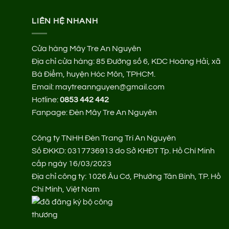
LIÊN HỆ NHANH
Cửa hàng Mây Tre An Nguyên
Địa chỉ cửa hàng:
85 Đường số 6, KDC Hoàng Hải, xã
Bà Điểm, huyện Hóc Môn, TPHCM.
Email: maytreannguyen@gmail.com
Hotline:
0853 442 442
Fanpage:
Đèn Mây Tre An Nguyên
Công ty TNHH Đèn Trang Trí An Nguyên
Số ĐKKD: 0317736913 do Sở KHĐT Tp. Hồ Chí Minh
cấp ngày 16/03/2023
Địa chỉ công ty: 1026 Âu Cơ, Phường Tân Bình, TP. Hồ
Chí Minh, Việt Nam