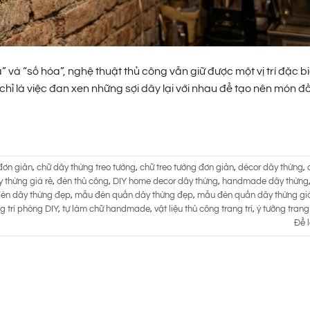
 và “số hóa”, nghệ thuật thủ công vẫn giữ được một vị trí đặc bi
ỉ là việc đan xen những sợi dây lại với nhau để tạo nên món đồ 
đơn giản
,
chữ dây thừng treo tường
,
chữ treo tường đơn giản
,
décor dây thừng
,
 thừng giá rẻ
,
đèn thủ công
,
DIY home decor dây thừng
,
handmade dây thừng
èn dây thừng đẹp
,
mẫu đèn quấn dây thừng đẹp
,
mẫu đèn quấn dây thừng giá
g trí phòng DIY
,
tự làm chữ handmade
,
vật liệu thủ công trang trí
,
ý tưởng trang 
Để l