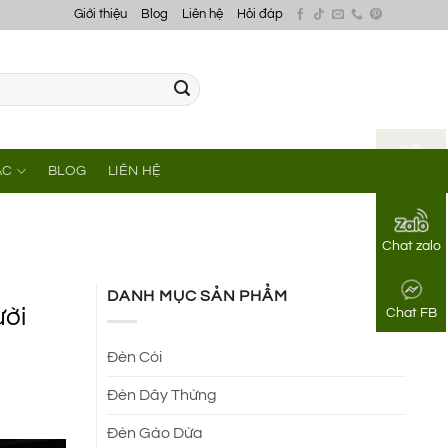
Giới thiệu
Blog
Liên hệ
Hỏi đáp
ÁC
BLOG
LIÊN HỆ
Gọi điện
Chat zalo
DANH MỤC SẢN PHẨM
ười
Chat FB
Đèn Cói
Đèn Dây Thừng
Đèn Gáo Dừa