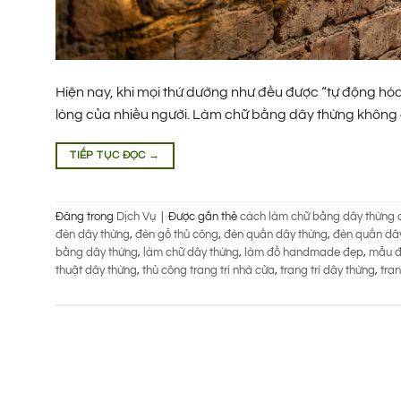
Hiện nay, khi mọi thứ dường như đều được “tự động hóa”
lòng của nhiều người. Làm chữ bằng dây thừng không ch
TIẾP TỤC ĐỌC
→
Đăng trong
Dịch Vụ
|
Được gắn thẻ
cách làm chữ bằng dây thừng 
đèn dây thừng
,
đèn gỗ thủ công
,
đèn quấn dây thừng
,
đèn quấn dây
bằng dây thừng
,
làm chữ dây thừng
,
làm đồ handmade đẹp
,
mẫu đ
thuật dây thừng
,
thủ công trang trí nhà cửa
,
trang trí dây thừng
,
tran