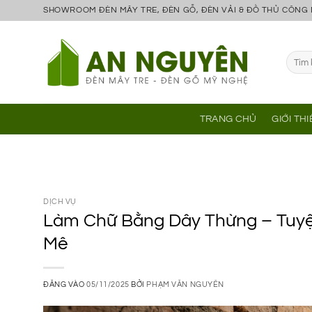
Bỏ
SHOWROOM ĐÈN MÂY TRE, ĐÈN GỖ, ĐÈN VẢI & ĐỒ THỦ CÔNG
qua
nội
Tìm
dung
kiếm:
TRANG CHỦ
GIỚI TH
DỊCH VỤ
Làm Chữ Bằng Dây Thừng – Tuyệt
Mê
ĐĂNG VÀO
05/11/2025
BỞI
PHẠM VĂN NGUYÊN