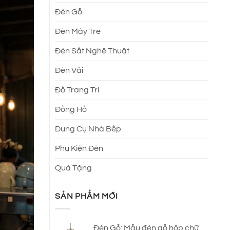
Đèn Gỗ
Đèn Mây Tre
Đèn Sắt Nghệ Thuật
Đèn Vải
Đồ Trang Trí
Đồng Hồ
Dung Cụ Nhà Bếp
Phụ Kiện Đèn
Quà Tặng
SẢN PHẨM MỚI
Đèn Gỗ: Mẫu đèn gỗ hộp chữ