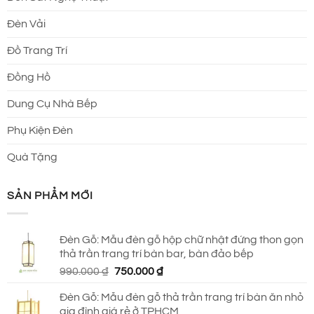
Đèn Vải
Đồ Trang Trí
Đồng Hồ
Dung Cụ Nhà Bếp
Phụ Kiện Đèn
Quà Tặng
SẢN PHẨM MỚI
Đèn Gỗ: Mẫu đèn gỗ hộp chữ nhật đứng thon gọn
thả trần trang trí bàn bar, bàn đảo bếp
Giá
Giá
990.000
₫
750.000
₫
gốc
hiện
Đèn Gỗ: Mẫu đèn gỗ thả trần trang trí bàn ăn nhỏ
là:
tại
gia đình giá rẻ ở TPHCM