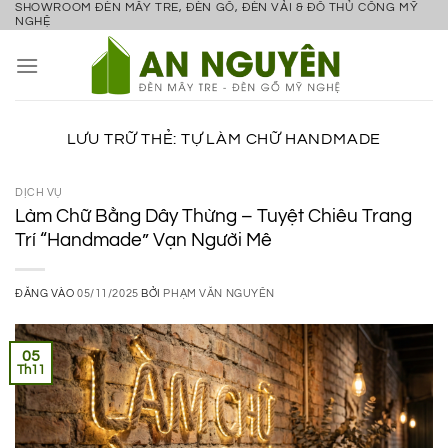
SHOWROOM ĐÈN MÂY TRE, ĐÈN GỖ, ĐÈN VẢI & ĐỒ THỦ CÔNG MỸ
Bỏ
NGHỆ
qua
nội
dung
LƯU TRỮ THẺ:
TỰ LÀM CHỮ HANDMADE
DỊCH VỤ
Làm Chữ Bằng Dây Thừng – Tuyệt Chiêu Trang
Trí “Handmade” Vạn Người Mê
ĐĂNG VÀO
05/11/2025
BỞI
PHẠM VĂN NGUYÊN
05
Th11