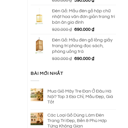
Giá
Giá
650.000
₫
590.000
₫
gốc
hiện
Đèn Gỗ: Mẫu đèn gỗ hộp chữ
là:
tại
nhật hoa văn đơn giản trang trí
650.000 ₫.
là:
bàn ăn gia đình
590.000 ₫.
Giá
Giá
920.000
₫
690.000
₫
gốc
hiện
Đèn Gỗ: Mẫu đèn gỗ lồng giấy
là:
tại
trang trí phòng đọc sách,
920.000 ₫.
là:
phòng uống trà
690.000 ₫.
Giá
Giá
930.000
₫
690.000
₫
gốc
hiện
là:
tại
BÀI MỚI NHẤT
930.000 ₫.
là:
690.000 ₫.
Mua Giỏ Mây Tre Đan Ở Đâu Hà
Nội? Top 3 Địa Chỉ, Mẫu Đẹp, Giá
Tốt
Các Loại Gỗ Dùng Làm Đèn
Trang Trí Đẹp, Bền & Phù Hợp
Từng Không Gian