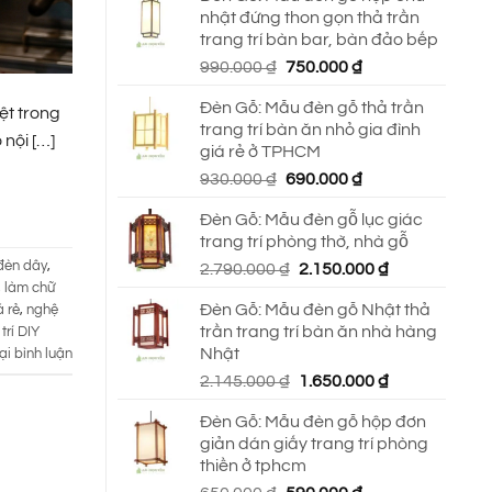
nhật đứng thon gọn thả trần
trang trí bàn bar, bàn đảo bếp
Giá
Giá
990.000
₫
750.000
₫
gốc
hiện
Đèn Gỗ: Mẫu đèn gỗ thả trần
là:
tại
ệt trong
trang trí bàn ăn nhỏ gia đình
990.000 ₫.
là:
nội […]
giá rẻ ở TPHCM
750.000 ₫.
Giá
Giá
930.000
₫
690.000
₫
gốc
hiện
Đèn Gỗ: Mẫu đèn gỗ lục giác
là:
tại
trang trí phòng thờ, nhà gỗ
930.000 ₫.
là:
đèn dây
,
Giá
Giá
2.790.000
₫
2.150.000
₫
690.000 ₫.
,
làm chữ
gốc
hiện
Đèn Gỗ: Mẫu đèn gỗ Nhật thả
 rẻ
,
nghệ
là:
tại
trần trang trí bàn ăn nhà hàng
trí DIY
2.790.000 ₫.
là:
Nhật
ại bình luận
2.150.000 ₫.
Giá
Giá
2.145.000
₫
1.650.000
₫
gốc
hiện
Đèn Gỗ: Mẫu đèn gỗ hộp đơn
là:
tại
giản dán giấy trang trí phòng
2.145.000 ₫.
là:
thiền ở tphcm
1.650.000 ₫.