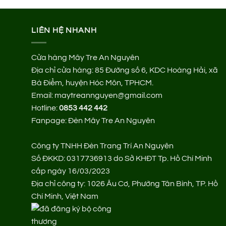
LIÊN HỆ NHANH
Cửa hàng Mây Tre An Nguyên
Địa chỉ cửa hàng:
85 Đường số 6, KDC Hoàng Hải, xã
Bà Điểm, huyện Hóc Môn, TPHCM.
Email: maytreannguyen@gmail.com
Hotline:
0853 442 442
Fanpage:
Đèn Mây Tre An Nguyên
Công ty TNHH Đèn Trang Trí An Nguyên
Số ĐKKD: 0317736913 do Sở KHĐT Tp. Hồ Chí Minh
cấp ngày 16/03/2023
Địa chỉ công ty: 1026 Âu Cơ, Phường Tân Bình, TP. Hồ
Chí Minh, Việt Nam