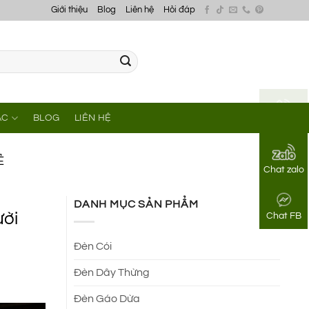
Giới thiệu
Blog
Liên hệ
Hỏi đáp
ÁC
BLOG
LIÊN HỆ
Gọi điện
Ẻ
Chat zalo
DANH MỤC SẢN PHẨM
ười
Chat FB
Đèn Cói
Đèn Dây Thừng
Đèn Gáo Dừa