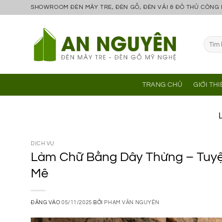
Bỏ
SHOWROOM ĐÈN MÂY TRE, ĐÈN GỖ, ĐÈN VẢI & ĐỒ THỦ CÔNG
qua
nội
Tìm
dung
kiếm:
TRANG CHỦ
GIỚI TH
DỊCH VỤ
Làm Chữ Bằng Dây Thừng – Tuyệt
Mê
ĐĂNG VÀO
05/11/2025
BỞI
PHẠM VĂN NGUYÊN