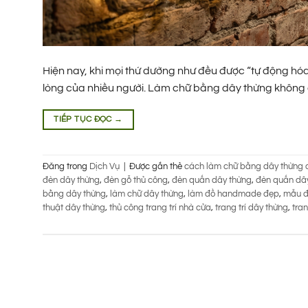
Hiện nay, khi mọi thứ dường như đều được “tự động hóa”
lòng của nhiều người. Làm chữ bằng dây thừng không ch
TIẾP TỤC ĐỌC
→
Đăng trong
Dịch Vụ
|
Được gắn thẻ
cách làm chữ bằng dây thừng 
đèn dây thừng
,
đèn gỗ thủ công
,
đèn quấn dây thừng
,
đèn quấn dây
bằng dây thừng
,
làm chữ dây thừng
,
làm đồ handmade đẹp
,
mẫu đ
thuật dây thừng
,
thủ công trang trí nhà cửa
,
trang trí dây thừng
,
tran