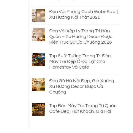
Đèn Vải Phong Cách Wabi-Sabi |
Xu Hướng Nội Thất 2026
Đèn Vải Xếp Ly Trang Trí Hàn
Quốc – Xu Hướng Decor Được
Kiến Trúc Sư Ưa Chuộng 2026
Top 8+ Ý Tưởng Trang Trí Đèn
Mây Tre Đẹp Ở Đà Lạt Cho
Homestay Và Cafe
Đèn Gỗ Hà Nội Đẹp, Giá Xưởng –
Xu Hướng Decor Được Ưa
Chuộng
Top Đèn Mây Tre Trang Trí Quán
Cafe Đẹp, Hút Khách, Giá Hời