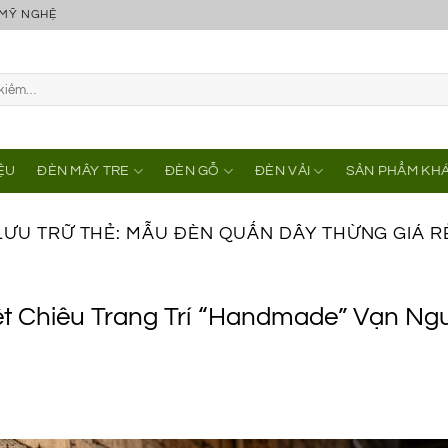
 MỸ NGHỆ
IỆU
ĐÈN MÂY TRE
ĐÈN GỖ
ĐÈN VẢI
SẢN PHẨM KH
LƯU TRỮ THẺ:
MẪU ĐÈN QUẤN DÂY THỪNG GIÁ R
 Chiêu Trang Trí “Handmade” Vạn Ng