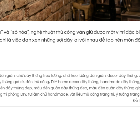
 và “số hóa”, nghệ thuật thủ công vẫn giữ được một vị trí đặc bi
ỉ là việc đan xen những sợi dây lại với nhau để tạo nên món đồ 
đơn giản
,
chữ dây thừng treo tường
,
chữ treo tường đơn giản
,
décor dây thừng
,
 thừng giá rẻ
,
đèn thủ công
,
DIY home decor dây thừng
,
handmade dây thừng
èn dây thừng đẹp
,
mẫu đèn quấn dây thừng đẹp
,
mẫu đèn quấn dây thừng giá
g trí phòng DIY
,
tự làm chữ handmade
,
vật liệu thủ công trang trí
,
ý tưởng trang 
Để l