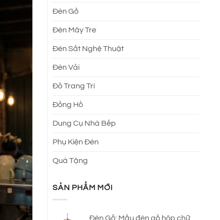
Đèn Gỗ
Đèn Mây Tre
Đèn Sắt Nghệ Thuật
Đèn Vải
Đồ Trang Trí
Đồng Hồ
Dung Cụ Nhà Bếp
Phụ Kiện Đèn
Quà Tặng
SẢN PHẨM MỚI
Đèn Gỗ: Mẫu đèn gỗ hộp chữ