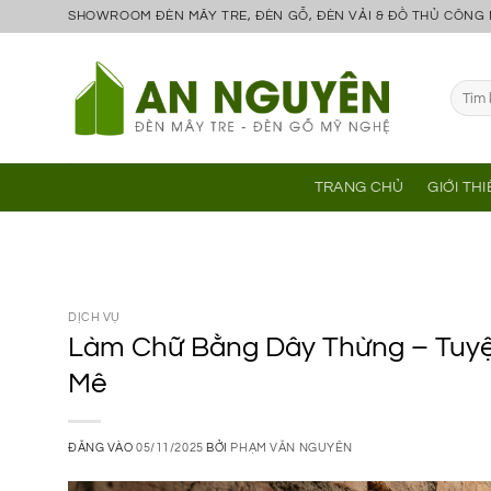
Bỏ
SHOWROOM ĐÈN MÂY TRE, ĐÈN GỖ, ĐÈN VẢI & ĐỒ THỦ CÔNG
qua
nội
Tìm
dung
kiếm:
TRANG CHỦ
GIỚI TH
DỊCH VỤ
Làm Chữ Bằng Dây Thừng – Tuyệt
Mê
ĐĂNG VÀO
05/11/2025
BỞI
PHẠM VĂN NGUYÊN