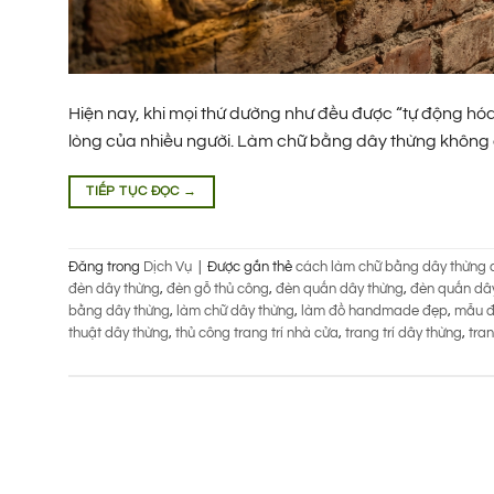
Hiện nay, khi mọi thứ dường như đều được “tự động hóa”
lòng của nhiều người. Làm chữ bằng dây thừng không ch
TIẾP TỤC ĐỌC
→
Đăng trong
Dịch Vụ
|
Được gắn thẻ
cách làm chữ bằng dây thừng 
đèn dây thừng
,
đèn gỗ thủ công
,
đèn quấn dây thừng
,
đèn quấn dây
bằng dây thừng
,
làm chữ dây thừng
,
làm đồ handmade đẹp
,
mẫu đ
thuật dây thừng
,
thủ công trang trí nhà cửa
,
trang trí dây thừng
,
tran