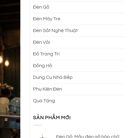
Đèn Gỗ
Đèn Mây Tre
Đèn Sắt Nghệ Thuật
Đèn Vải
Đồ Trang Trí
Đồng Hồ
Dung Cụ Nhà Bếp
Phụ Kiện Đèn
Quà Tặng
SẢN PHẨM MỚI
Đèn Gỗ: Mẫu đèn gỗ hộp chữ