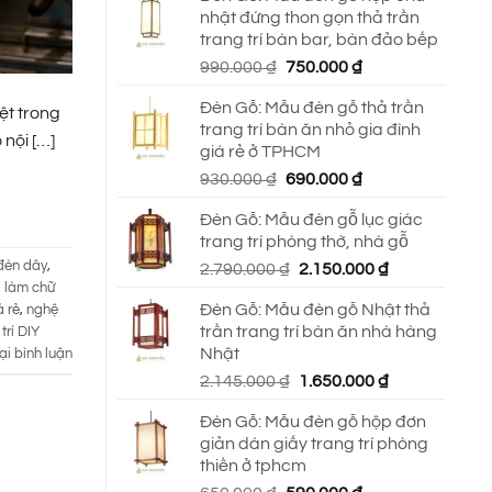
nhật đứng thon gọn thả trần
trang trí bàn bar, bàn đảo bếp
Giá
Giá
990.000
₫
750.000
₫
gốc
hiện
Đèn Gỗ: Mẫu đèn gỗ thả trần
là:
tại
ệt trong
trang trí bàn ăn nhỏ gia đình
990.000 ₫.
là:
nội […]
giá rẻ ở TPHCM
750.000 ₫.
Giá
Giá
930.000
₫
690.000
₫
gốc
hiện
Đèn Gỗ: Mẫu đèn gỗ lục giác
là:
tại
trang trí phòng thờ, nhà gỗ
930.000 ₫.
là:
đèn dây
,
Giá
Giá
2.790.000
₫
2.150.000
₫
690.000 ₫.
,
làm chữ
gốc
hiện
Đèn Gỗ: Mẫu đèn gỗ Nhật thả
 rẻ
,
nghệ
là:
tại
trần trang trí bàn ăn nhà hàng
trí DIY
2.790.000 ₫.
là:
Nhật
ại bình luận
2.150.000 ₫.
Giá
Giá
2.145.000
₫
1.650.000
₫
gốc
hiện
Đèn Gỗ: Mẫu đèn gỗ hộp đơn
là:
tại
giản dán giấy trang trí phòng
2.145.000 ₫.
là:
thiền ở tphcm
1.650.000 ₫.