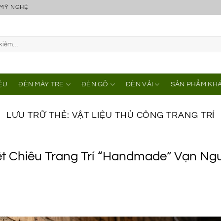
 MỸ NGHỆ
IỆU
ĐÈN MÂY TRE
ĐÈN GỖ
ĐÈN VẢI
SẢN PHẨM KH
LƯU TRỮ THẺ:
VẬT LIỆU THỦ CÔNG TRANG TRÍ
 Chiêu Trang Trí “Handmade” Vạn Ng