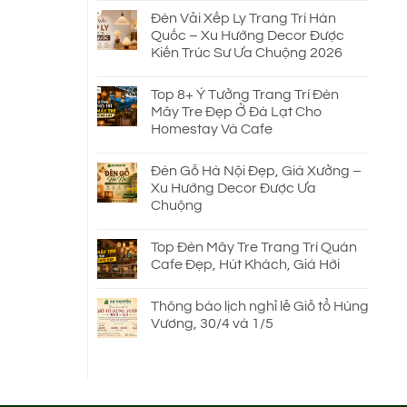
Đèn Vải Xếp Ly Trang Trí Hàn
Quốc – Xu Hướng Decor Được
Kiến Trúc Sư Ưa Chuộng 2026
Top 8+ Ý Tưởng Trang Trí Đèn
Mây Tre Đẹp Ở Đà Lạt Cho
Homestay Và Cafe
Đèn Gỗ Hà Nội Đẹp, Giá Xưởng –
Xu Hướng Decor Được Ưa
Chuộng
Top Đèn Mây Tre Trang Trí Quán
Cafe Đẹp, Hút Khách, Giá Hời
Thông báo lịch nghỉ lễ Giỗ tổ Hùng
Vương, 30/4 và 1/5