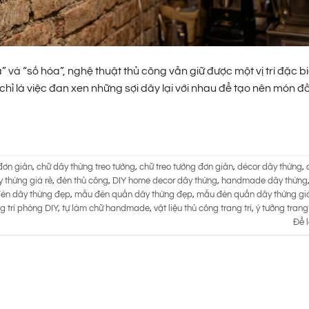
 và “số hóa”, nghệ thuật thủ công vẫn giữ được một vị trí đặc bi
ỉ là việc đan xen những sợi dây lại với nhau để tạo nên món đồ 
đơn giản
,
chữ dây thừng treo tường
,
chữ treo tường đơn giản
,
décor dây thừng
,
 thừng giá rẻ
,
đèn thủ công
,
DIY home decor dây thừng
,
handmade dây thừng
èn dây thừng đẹp
,
mẫu đèn quấn dây thừng đẹp
,
mẫu đèn quấn dây thừng giá
g trí phòng DIY
,
tự làm chữ handmade
,
vật liệu thủ công trang trí
,
ý tưởng trang 
Để l