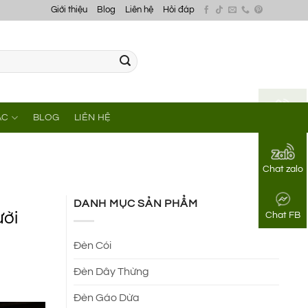
Giới thiệu
Blog
Liên hệ
Hỏi đáp
ÁC
BLOG
LIÊN HỆ
Gọi điện
Chat zalo
DANH MỤC SẢN PHẨM
ười
Chat FB
Đèn Cói
Đèn Dây Thừng
Đèn Gáo Dừa