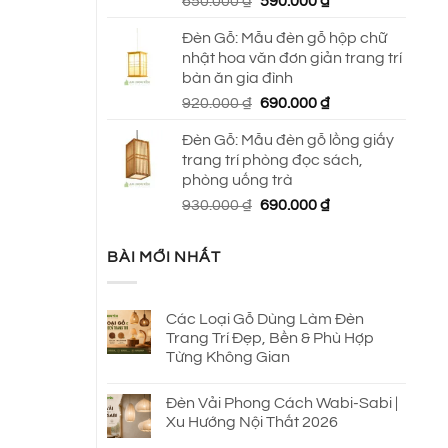
Giá
Giá
650.000
₫
590.000
₫
gốc
hiện
Đèn Gỗ: Mẫu đèn gỗ hộp chữ
là:
tại
nhật hoa văn đơn giản trang trí
650.000 ₫.
là:
bàn ăn gia đình
590.000 ₫.
Giá
Giá
920.000
₫
690.000
₫
gốc
hiện
Đèn Gỗ: Mẫu đèn gỗ lồng giấy
là:
tại
trang trí phòng đọc sách,
920.000 ₫.
là:
phòng uống trà
690.000 ₫.
Giá
Giá
930.000
₫
690.000
₫
gốc
hiện
là:
tại
BÀI MỚI NHẤT
930.000 ₫.
là:
690.000 ₫.
Các Loại Gỗ Dùng Làm Đèn
Trang Trí Đẹp, Bền & Phù Hợp
Từng Không Gian
Đèn Vải Phong Cách Wabi-Sabi |
Xu Hướng Nội Thất 2026