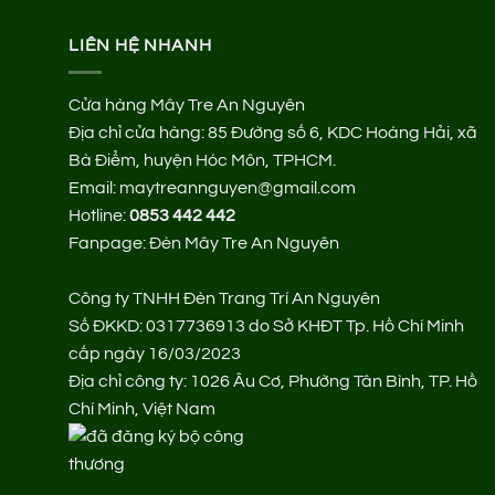
LIÊN HỆ NHANH
Cửa hàng Mây Tre An Nguyên
Địa chỉ cửa hàng:
85 Đường số 6, KDC Hoàng Hải, xã
Bà Điểm, huyện Hóc Môn, TPHCM.
Email: maytreannguyen@gmail.com
Hotline:
0853 442 442
Fanpage:
Đèn Mây Tre An Nguyên
Công ty TNHH Đèn Trang Trí An Nguyên
Số ĐKKD: 0317736913 do Sở KHĐT Tp. Hồ Chí Minh
cấp ngày 16/03/2023
Địa chỉ công ty: 1026 Âu Cơ, Phường Tân Bình, TP. Hồ
Chí Minh, Việt Nam