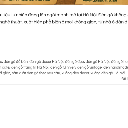
liệu tự nhiên đang lên ngôi mạnh mẽ tại Hà Nội. Đèn gỗ không 
 nghệ thuật, xuất hiện phổ biến ở mọi không gian, từ nhà ở dân 
co
,
đèn gỗ để bàn
,
đèn gỗ decor Hà Nội
,
đèn gỗ đẹp
,
đèn gỗ Hà Nội
,
đèn gỗ h
n cafe
,
đèn gỗ trang trí Hà Nội
,
đèn gỗ tự nhiên
,
đèn gỗ vintage
,
đèn handmad
ối giản
,
sản xuất đèn gỗ theo yêu cầu
,
xưởng đèn decor
,
xưởng đèn gỗ Hà Nội
Để l