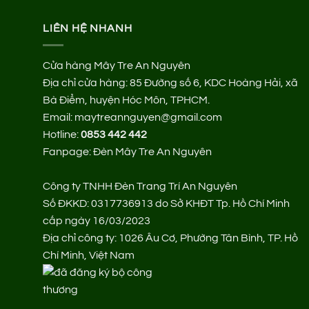
LIÊN HỆ NHANH
Cửa hàng Mây Tre An Nguyên
Địa chỉ cửa hàng:
85 Đường số 6, KDC Hoàng Hải, xã
Bà Điểm, huyện Hóc Môn, TPHCM.
Email: maytreannguyen@gmail.com
Hotline:
0853 442 442
Fanpage:
Đèn Mây Tre An Nguyên
Công ty TNHH Đèn Trang Trí An Nguyên
Số ĐKKD: 0317736913 do Sở KHĐT Tp. Hồ Chí Minh
cấp ngày 16/03/2023
Địa chỉ công ty: 1026 Âu Cơ, Phường Tân Bình, TP. Hồ
Chí Minh, Việt Nam