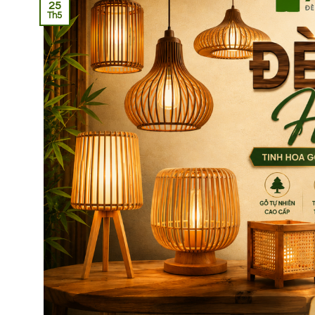
25
Th5