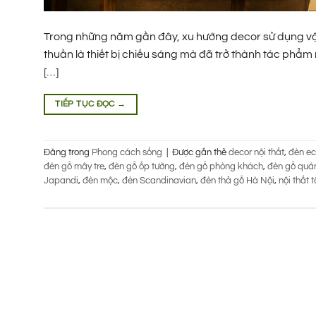
Trong những năm gần đây, xu hướng decor sử dụng vật 
thuần là thiết bị chiếu sáng mà đã trở thành tác phẩm
[…]
TIẾP TỤC ĐỌC
→
Đăng trong
Phong cách sống
|
Được gắn thẻ
decor nội thất
,
đèn e
đèn gỗ mây tre
,
đèn gỗ ốp tường
,
đèn gỗ phòng khách
,
đèn gỗ quá
Japandi
,
đèn mộc
,
đèn Scandinavian
,
đèn thả gỗ Hà Nội
,
nội thất t