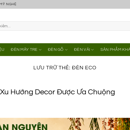
 MỸ NGHỆ
IỆU
ĐÈN MÂY TRE
ĐÈN GỖ
ĐÈN VẢI
SẢN PHẨM KH
LƯU TRỮ THẺ:
ĐÈN ECO
– Xu Hướng Decor Được Ưa Chuộng