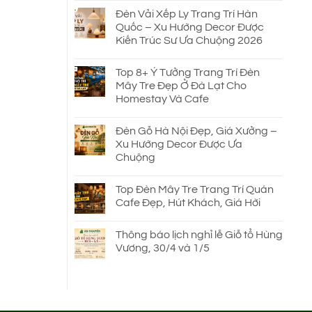
Đèn Vải Xếp Ly Trang Trí Hàn
Quốc – Xu Hướng Decor Được
Kiến Trúc Sư Ưa Chuộng 2026
Top 8+ Ý Tưởng Trang Trí Đèn
Mây Tre Đẹp Ở Đà Lạt Cho
Homestay Và Cafe
Đèn Gỗ Hà Nội Đẹp, Giá Xưởng –
Xu Hướng Decor Được Ưa
Chuộng
Top Đèn Mây Tre Trang Trí Quán
Cafe Đẹp, Hút Khách, Giá Hời
Thông báo lịch nghỉ lễ Giỗ tổ Hùng
Vương, 30/4 và 1/5