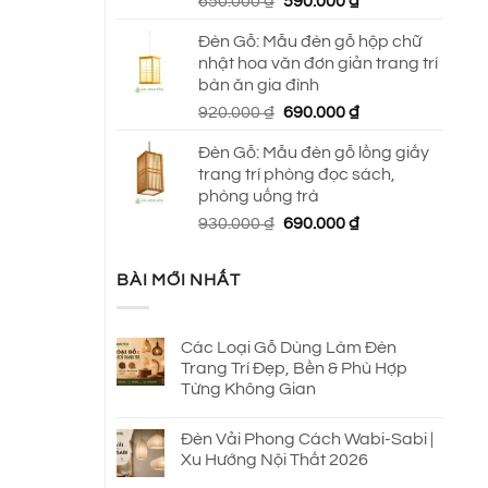
Giá
Giá
650.000
₫
590.000
₫
gốc
hiện
Đèn Gỗ: Mẫu đèn gỗ hộp chữ
là:
tại
nhật hoa văn đơn giản trang trí
650.000 ₫.
là:
bàn ăn gia đình
590.000 ₫.
Giá
Giá
920.000
₫
690.000
₫
gốc
hiện
Đèn Gỗ: Mẫu đèn gỗ lồng giấy
là:
tại
trang trí phòng đọc sách,
920.000 ₫.
là:
phòng uống trà
690.000 ₫.
Giá
Giá
930.000
₫
690.000
₫
gốc
hiện
là:
tại
BÀI MỚI NHẤT
930.000 ₫.
là:
690.000 ₫.
Các Loại Gỗ Dùng Làm Đèn
Trang Trí Đẹp, Bền & Phù Hợp
Từng Không Gian
Đèn Vải Phong Cách Wabi-Sabi |
Xu Hướng Nội Thất 2026