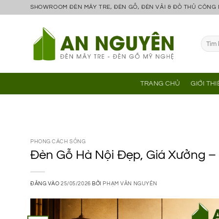
Bỏ
SHOWROOM ĐÈN MÂY TRE, ĐÈN GỖ, ĐÈN VẢI & ĐỒ THỦ CÔNG
qua
nội
Tìm
dung
kiếm:
TRANG CHỦ
GIỚI TH
PHONG CÁCH SỐNG
Đèn Gỗ Hà Nội Đẹp, Giá Xưởng 
ĐĂNG VÀO
25/05/2026
BỞI
PHẠM VĂN NGUYÊN