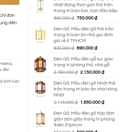
nhật đứng thon gọn thả trần
trang trí bàn bar, bàn đảo bếp
chỉ đơn
Giá
Giá
990.000
₫
750.000
₫
dụng đến
gốc
hiện
Đèn Gỗ: Mẫu đèn gỗ thả trần
là:
tại
trang trí bàn ăn nhỏ gia đình
990.000 ₫.
là:
giá rẻ ở TPHCM
750.000 ₫.
Giá
Giá
930.000
₫
690.000
₫
gốc
hiện
Đèn Gỗ: Mẫu đèn gỗ lục giác
là:
tại
omestay
,
trang trí phòng thờ, nhà gỗ
930.000 ₫.
là:
e
,
đèn
Giá
Giá
2.790.000
₫
2.150.000
₫
690.000 ₫.
gốc
hiện
ại bình luận
Đèn Gỗ: Mẫu đèn gỗ Nhật thả
là:
tại
trần trang trí bàn ăn nhà hàng
2.790.000 ₫.
là:
Nhật
2.150.000 ₫.
Giá
Giá
2.145.000
₫
1.650.000
₫
gốc
hiện
Đèn Gỗ: Mẫu đèn gỗ hộp đơn
là:
tại
giản dán giấy trang trí phòng
2.145.000 ₫.
là:
thiền ở tphcm
1.650.000 ₫.