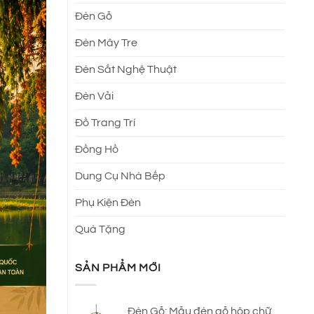
Đèn Gỗ
Đèn Mây Tre
Đèn Sắt Nghệ Thuật
Đèn Vải
Đồ Trang Trí
Đồng Hồ
Dung Cụ Nhà Bếp
Phụ Kiện Đèn
Quà Tặng
SẢN PHẨM MỚI
Đèn Gỗ: Mẫu đèn gỗ hộp chữ