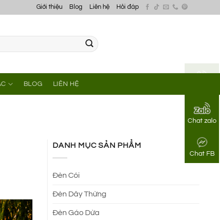
Giới thiệu
Blog
Liên hệ
Hỏi đáp
ÁC
BLOG
LIÊN HỆ
Gọi điện
Chat zalo
DANH MỤC SẢN PHẨM
Chat FB
Đèn Cói
Đèn Dây Thừng
Đèn Gáo Dừa