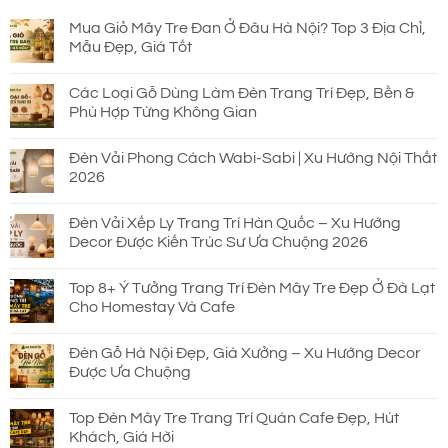
Mua Giỏ Mây Tre Đan Ở Đâu Hà Nội? Top 3 Địa Chỉ,
Mẫu Đẹp, Giá Tốt
Các Loại Gỗ Dùng Làm Đèn Trang Trí Đẹp, Bền &
Phù Hợp Từng Không Gian
Đèn Vải Phong Cách Wabi-Sabi | Xu Hướng Nội Thất
2026
Đèn Vải Xếp Ly Trang Trí Hàn Quốc – Xu Hướng
Decor Được Kiến Trúc Sư Ưa Chuộng 2026
Top 8+ Ý Tưởng Trang Trí Đèn Mây Tre Đẹp Ở Đà Lạt
Cho Homestay Và Cafe
Đèn Gỗ Hà Nội Đẹp, Giá Xưởng – Xu Hướng Decor
Được Ưa Chuộng
Top Đèn Mây Tre Trang Trí Quán Cafe Đẹp, Hút
Khách, Giá Hời