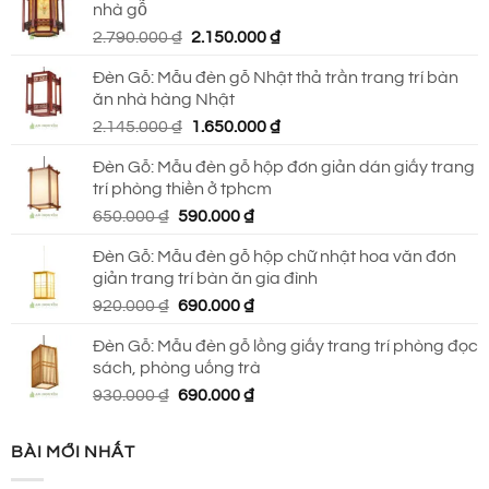
nhà gỗ
930.000 ₫.
là:
Giá
Giá
2.790.000
₫
2.150.000
₫
690.000 ₫.
gốc
hiện
Đèn Gỗ: Mẫu đèn gỗ Nhật thả trần trang trí bàn
là:
tại
ăn nhà hàng Nhật
2.790.000 ₫.
là:
Giá
Giá
2.145.000
₫
1.650.000
₫
2.150.000 ₫.
gốc
hiện
Đèn Gỗ: Mẫu đèn gỗ hộp đơn giản dán giấy trang
là:
tại
trí phòng thiền ở tphcm
2.145.000 ₫.
là:
Giá
Giá
650.000
₫
590.000
₫
1.650.000 ₫.
gốc
hiện
Đèn Gỗ: Mẫu đèn gỗ hộp chữ nhật hoa văn đơn
là:
tại
giản trang trí bàn ăn gia đình
650.000 ₫.
là:
Giá
Giá
920.000
₫
690.000
₫
590.000 ₫.
gốc
hiện
Đèn Gỗ: Mẫu đèn gỗ lồng giấy trang trí phòng đọc
là:
tại
sách, phòng uống trà
920.000 ₫.
là:
Giá
Giá
930.000
₫
690.000
₫
690.000 ₫.
gốc
hiện
là:
tại
BÀI MỚI NHẤT
930.000 ₫.
là:
690.000 ₫.