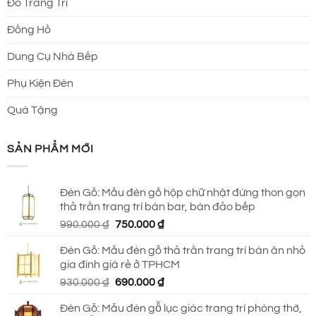
Đồ Trang Trí
Đồng Hồ
Dung Cụ Nhà Bếp
Phụ Kiện Đèn
Quà Tặng
SẢN PHẨM MỚI
Đèn Gỗ: Mẫu đèn gỗ hộp chữ nhật đứng thon gọn
thả trần trang trí bàn bar, bàn đảo bếp
Giá
Giá
990.000
₫
750.000
₫
gốc
hiện
Đèn Gỗ: Mẫu đèn gỗ thả trần trang trí bàn ăn nhỏ
là:
tại
gia đình giá rẻ ở TPHCM
990.000 ₫.
là:
Giá
Giá
930.000
₫
690.000
₫
750.000 ₫.
gốc
hiện
Đèn Gỗ: Mẫu đèn gỗ lục giác trang trí phòng thờ,
là:
tại