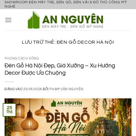
SHOWROOM ĐÈN MÂY TRE, ĐÈN GỖ, ĐÈN VẢI & ĐỒ THỦ CÔNG MỸ
Bỏ
NGHỆ
qua
nội
dung
LƯU TRỮ THẺ:
ĐÈN GỖ DECOR HÀ NỘI
PHONG CÁCH SỐNG
Đèn Gỗ Hà Nội Đẹp, Giá Xưởng – Xu Hướng
Decor Được Ưa Chuộng
ĐĂNG VÀO
25/05/2026
BỞI
PHẠM VĂN NGUYÊN
25
Th5