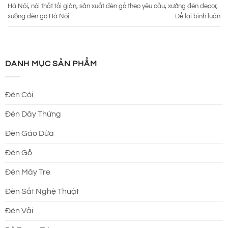
Hà Nội
,
nội thất tối giản
,
sản xuất đèn gỗ theo yêu cầu
,
xưởng đèn decor
,
xưởng đèn gỗ Hà Nội
Để lại bình luận
DANH MỤC SẢN PHẨM
Đèn Cói
Đèn Dây Thừng
Đèn Gáo Dừa
Đèn Gỗ
Đèn Mây Tre
Đèn Sắt Nghệ Thuật
Đèn Vải