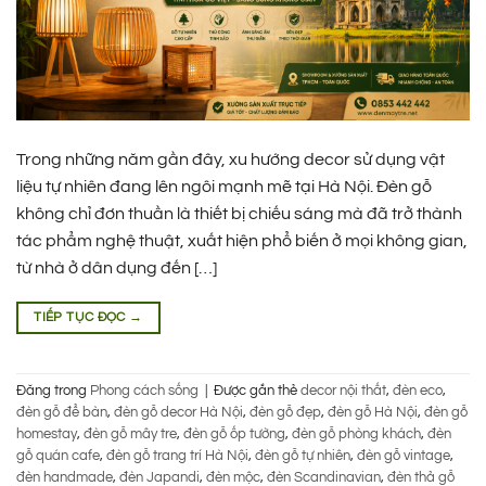
Trong những năm gần đây, xu hướng decor sử dụng vật
liệu tự nhiên đang lên ngôi mạnh mẽ tại Hà Nội. Đèn gỗ
không chỉ đơn thuần là thiết bị chiếu sáng mà đã trở thành
tác phẩm nghệ thuật, xuất hiện phổ biến ở mọi không gian,
từ nhà ở dân dụng đến […]
TIẾP TỤC ĐỌC
→
Đăng trong
Phong cách sống
|
Được gắn thẻ
decor nội thất
,
đèn eco
,
đèn gỗ để bàn
,
đèn gỗ decor Hà Nội
,
đèn gỗ đẹp
,
đèn gỗ Hà Nội
,
đèn gỗ
homestay
,
đèn gỗ mây tre
,
đèn gỗ ốp tường
,
đèn gỗ phòng khách
,
đèn
gỗ quán cafe
,
đèn gỗ trang trí Hà Nội
,
đèn gỗ tự nhiên
,
đèn gỗ vintage
,
đèn handmade
,
đèn Japandi
,
đèn mộc
,
đèn Scandinavian
,
đèn thả gỗ