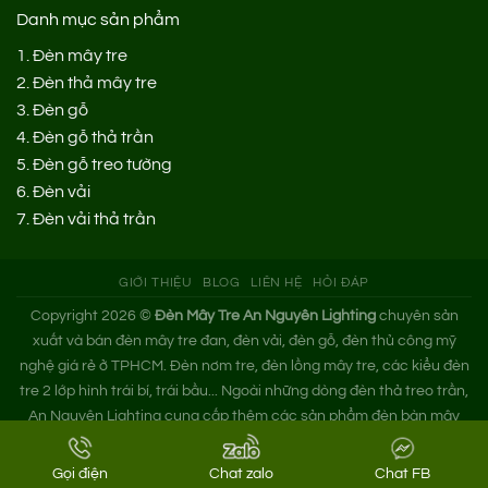
Danh mục sản phẩm
1.
Đèn mây tre
2.
Đèn thả mây tre
3.
Đèn gỗ
4.
Đèn gỗ thả trần
5.
Đèn gỗ treo tường
6.
Đèn vải
7.
Đèn vải thả trần
GIỚI THIỆU
BLOG
LIÊN HỆ
HỎI ĐÁP
Copyright 2026 ©
Đèn Mây Tre An Nguyên Lighting
chuyên sản
xuất và bán đèn mây tre đan, đèn vải, đèn gỗ, đèn thủ công mỹ
nghệ giá rẻ ở TPHCM. Đèn nơm tre, đèn lồng mây tre, các kiểu đèn
tre 2 lớp hình trái bí, trái bầu... Ngoài những dòng đèn thả treo trần,
An Nguyên Lighting cung cấp thêm các sản phẩm đèn bàn mây
tre. Nếu bạn cần tìm xưởng đèn mây tre trang trí hoặc mua đèn tre
đan giá sỉ hãy liên hệ ngay An Nguyên nhé!
Gọi điện
Chat zalo
Chat FB