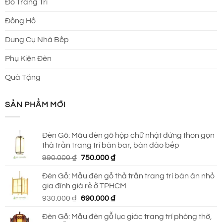
Đồ Trang Trí
Đồng Hồ
Dung Cụ Nhà Bếp
Phụ Kiện Đèn
Quà Tặng
SẢN PHẨM MỚI
Đèn Gỗ: Mẫu đèn gỗ hộp chữ nhật đứng thon gọn
thả trần trang trí bàn bar, bàn đảo bếp
Giá
Giá
990.000
₫
750.000
₫
gốc
hiện
Đèn Gỗ: Mẫu đèn gỗ thả trần trang trí bàn ăn nhỏ
là:
tại
gia đình giá rẻ ở TPHCM
990.000 ₫.
là:
Giá
Giá
930.000
₫
690.000
₫
750.000 ₫.
gốc
hiện
Đèn Gỗ: Mẫu đèn gỗ lục giác trang trí phòng thờ,
là:
tại