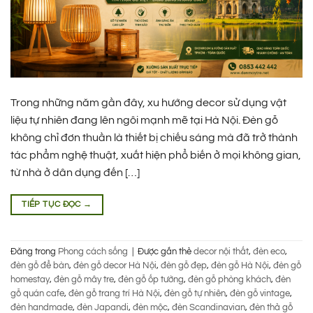
Trong những năm gần đây, xu hướng decor sử dụng vật
liệu tự nhiên đang lên ngôi mạnh mẽ tại Hà Nội. Đèn gỗ
không chỉ đơn thuần là thiết bị chiếu sáng mà đã trở thành
tác phẩm nghệ thuật, xuất hiện phổ biến ở mọi không gian,
từ nhà ở dân dụng đến […]
TIẾP TỤC ĐỌC
→
Đăng trong
Phong cách sống
|
Được gắn thẻ
decor nội thất
,
đèn eco
,
đèn gỗ để bàn
,
đèn gỗ decor Hà Nội
,
đèn gỗ đẹp
,
đèn gỗ Hà Nội
,
đèn gỗ
homestay
,
đèn gỗ mây tre
,
đèn gỗ ốp tường
,
đèn gỗ phòng khách
,
đèn
gỗ quán cafe
,
đèn gỗ trang trí Hà Nội
,
đèn gỗ tự nhiên
,
đèn gỗ vintage
,
đèn handmade
,
đèn Japandi
,
đèn mộc
,
đèn Scandinavian
,
đèn thả gỗ