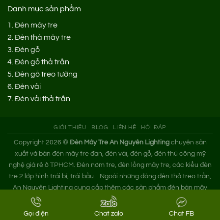
Danh mục sản phẩm
1.
Đèn mây tre
2.
Đèn thả mây tre
3.
Đèn gỗ
4.
Đèn gỗ thả trần
5.
Đèn gỗ treo tường
6.
Đèn vải
7.
Đèn vải thả trần
GIỚI THIỆU
BLOG
LIÊN HỆ
HỎI ĐÁP
Copyright 2026 ©
Đèn Mây Tre An Nguyên Lighting
chuyên sản
xuất và bán đèn mây tre đan, đèn vải, đèn gỗ, đèn thủ công mỹ
nghệ giá rẻ ở TPHCM. Đèn nơm tre, đèn lồng mây tre, các kiểu đèn
tre 2 lớp hình trái bí, trái bầu... Ngoài những dòng đèn thả treo trần,
An Nguyên Lighting cung cấp thêm các sản phẩm đèn bàn mây
tre. Nếu bạn cần tìm xưởng đèn mây tre trang trí hoặc mua đèn tre
đan giá sỉ hãy liên hệ ngay An Nguyên nhé!
Gọi điện
Chat zalo
Chat FB