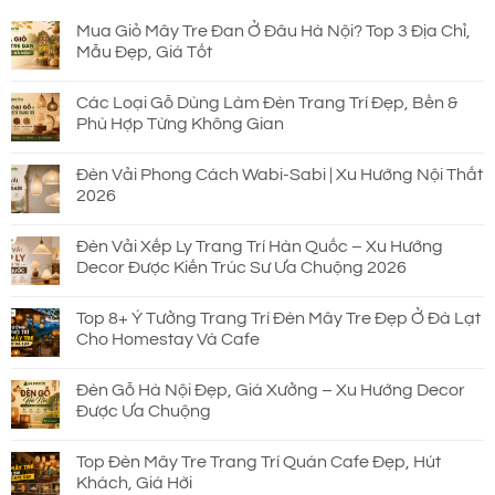
Mua Giỏ Mây Tre Đan Ở Đâu Hà Nội? Top 3 Địa Chỉ,
Mẫu Đẹp, Giá Tốt
Các Loại Gỗ Dùng Làm Đèn Trang Trí Đẹp, Bền &
Phù Hợp Từng Không Gian
Đèn Vải Phong Cách Wabi-Sabi | Xu Hướng Nội Thất
2026
Đèn Vải Xếp Ly Trang Trí Hàn Quốc – Xu Hướng
Decor Được Kiến Trúc Sư Ưa Chuộng 2026
Top 8+ Ý Tưởng Trang Trí Đèn Mây Tre Đẹp Ở Đà Lạt
Cho Homestay Và Cafe
Đèn Gỗ Hà Nội Đẹp, Giá Xưởng – Xu Hướng Decor
Được Ưa Chuộng
Top Đèn Mây Tre Trang Trí Quán Cafe Đẹp, Hút
Khách, Giá Hời