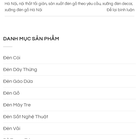
Hà Nội
,
nội thất tối giản
,
sản xuất đèn gỗ theo yêu cầu
,
xưởng đèn decor
,
xưởng đèn gỗ Hà Nội
Để lại bình luận
DANH MỤC SẢN PHẨM
Đèn Cói
Đèn Dây Thừng
Đèn Gáo Dừa
Đèn Gỗ
Đèn Mây Tre
Đèn Sắt Nghệ Thuật
Đèn Vải