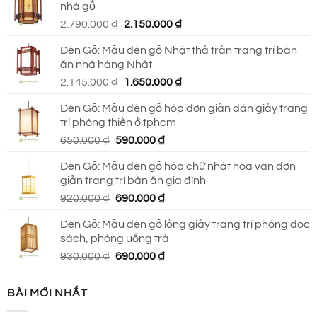
nhà gỗ
930.000 ₫.
là:
Giá
Giá
2.790.000
₫
2.150.000
₫
690.000 ₫.
gốc
hiện
Đèn Gỗ: Mẫu đèn gỗ Nhật thả trần trang trí bàn
là:
tại
ăn nhà hàng Nhật
2.790.000 ₫.
là:
Giá
Giá
2.145.000
₫
1.650.000
₫
2.150.000 ₫.
gốc
hiện
Đèn Gỗ: Mẫu đèn gỗ hộp đơn giản dán giấy trang
là:
tại
trí phòng thiền ở tphcm
2.145.000 ₫.
là:
Giá
Giá
650.000
₫
590.000
₫
1.650.000 ₫.
gốc
hiện
Đèn Gỗ: Mẫu đèn gỗ hộp chữ nhật hoa văn đơn
là:
tại
giản trang trí bàn ăn gia đình
650.000 ₫.
là:
Giá
Giá
920.000
₫
690.000
₫
590.000 ₫.
gốc
hiện
Đèn Gỗ: Mẫu đèn gỗ lồng giấy trang trí phòng đọc
là:
tại
sách, phòng uống trà
920.000 ₫.
là:
Giá
Giá
930.000
₫
690.000
₫
690.000 ₫.
gốc
hiện
là:
tại
BÀI MỚI NHẤT
930.000 ₫.
là:
690.000 ₫.