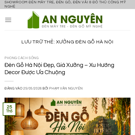
SHOWROOM ĐÈN MÂY TRE, ĐÈN GỖ, ĐÈN VẢI & ĐỒ THỦ CÔNG MỸ
Bỏ
NGHỆ
qua
nội
dung
LƯU TRỮ THẺ:
XƯỞNG ĐÈN GỖ HÀ NỘI
PHONG CÁCH SỐNG
Đèn Gỗ Hà Nội Đẹp, Giá Xưởng – Xu Hướng
Decor Được Ưa Chuộng
ĐĂNG VÀO
25/05/2026
BỞI
PHẠM VĂN NGUYÊN
25
Th5