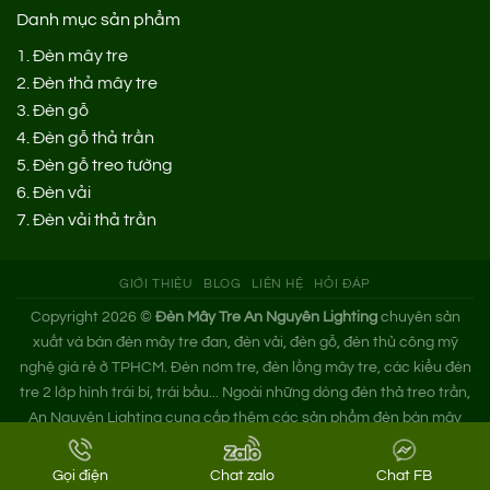
Danh mục sản phẩm
1.
Đèn mây tre
2.
Đèn thả mây tre
3.
Đèn gỗ
4.
Đèn gỗ thả trần
5.
Đèn gỗ treo tường
6.
Đèn vải
7.
Đèn vải thả trần
GIỚI THIỆU
BLOG
LIÊN HỆ
HỎI ĐÁP
Copyright 2026 ©
Đèn Mây Tre An Nguyên Lighting
chuyên sản
xuất và bán đèn mây tre đan, đèn vải, đèn gỗ, đèn thủ công mỹ
nghệ giá rẻ ở TPHCM. Đèn nơm tre, đèn lồng mây tre, các kiểu đèn
tre 2 lớp hình trái bí, trái bầu... Ngoài những dòng đèn thả treo trần,
An Nguyên Lighting cung cấp thêm các sản phẩm đèn bàn mây
tre. Nếu bạn cần tìm xưởng đèn mây tre trang trí hoặc mua đèn tre
đan giá sỉ hãy liên hệ ngay An Nguyên nhé!
Gọi điện
Chat zalo
Chat FB