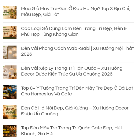
Mua Giỏ Mây Tre Đan Ở Đâu Hà Nội? Top 3 Địa Chỉ,
Mẫu Đẹp, Giá Tốt
Các Loại Gỗ Dùng Làm Đèn Trang Trí Đẹp, Bền &
Phù Hợp Từng Không Gian
Đèn Vải Phong Cách Wabi-Sabi | Xu Hướng Nội Thất
2026
Đèn Vải Xếp Ly Trang Trí Hàn Quốc – Xu Hướng
Decor Được Kiến Trúc Sư Ưa Chuộng 2026
Top 8+ Ý Tưởng Trang Trí Đèn Mây Tre Đẹp Ở Đà Lạt
Cho Homestay Và Cafe
Đèn Gỗ Hà Nội Đẹp, Giá Xưởng – Xu Hướng Decor
Được Ưa Chuộng
Top Đèn Mây Tre Trang Trí Quán Cafe Đẹp, Hút
Khách, Giá Hời