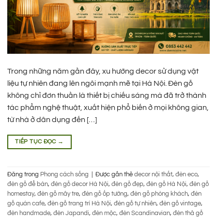
Trong những năm gần đây, xu hướng decor sử dụng vật
liệu tự nhiên đang lên ngôi mạnh mẽ tại Hà Nội. Đèn gỗ
không chỉ đơn thuần là thiết bị chiếu sáng mà đã trở thành
tác phẩm nghệ thuật, xuất hiện phổ biến ở mọi không gian,
từ nhà ở dân dụng đến […]
TIẾP TỤC ĐỌC
→
Đăng trong
Phong cách sống
|
Được gắn thẻ
decor nội thất
,
đèn eco
,
đèn gỗ để bàn
,
đèn gỗ decor Hà Nội
,
đèn gỗ đẹp
,
đèn gỗ Hà Nội
,
đèn gỗ
homestay
,
đèn gỗ mây tre
,
đèn gỗ ốp tường
,
đèn gỗ phòng khách
,
đèn
gỗ quán cafe
,
đèn gỗ trang trí Hà Nội
,
đèn gỗ tự nhiên
,
đèn gỗ vintage
,
đèn handmade
,
đèn Japandi
,
đèn mộc
,
đèn Scandinavian
,
đèn thả gỗ