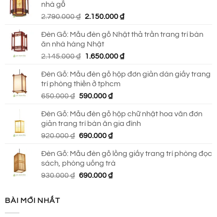
nhà gỗ
930.000 ₫.
là:
Giá
Giá
2.790.000
₫
2.150.000
₫
690.000 ₫.
gốc
hiện
Đèn Gỗ: Mẫu đèn gỗ Nhật thả trần trang trí bàn
là:
tại
ăn nhà hàng Nhật
2.790.000 ₫.
là:
Giá
Giá
2.145.000
₫
1.650.000
₫
2.150.000 ₫.
gốc
hiện
Đèn Gỗ: Mẫu đèn gỗ hộp đơn giản dán giấy trang
là:
tại
trí phòng thiền ở tphcm
2.145.000 ₫.
là:
Giá
Giá
650.000
₫
590.000
₫
1.650.000 ₫.
gốc
hiện
Đèn Gỗ: Mẫu đèn gỗ hộp chữ nhật hoa văn đơn
là:
tại
giản trang trí bàn ăn gia đình
650.000 ₫.
là:
Giá
Giá
920.000
₫
690.000
₫
590.000 ₫.
gốc
hiện
Đèn Gỗ: Mẫu đèn gỗ lồng giấy trang trí phòng đọc
là:
tại
sách, phòng uống trà
920.000 ₫.
là:
Giá
Giá
930.000
₫
690.000
₫
690.000 ₫.
gốc
hiện
là:
tại
BÀI MỚI NHẤT
930.000 ₫.
là:
690.000 ₫.