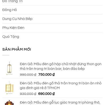
Đồ Trang Trí
Đồng Hồ
Dung Cụ Nhà Bếp
Phụ Kiện Đèn
Quà Tặng
SẢN PHẨM MỚI
Đèn Gỗ: Mẫu đèn gỗ hộp chữ nhật đứng thon gọn
thả trần trang trí bàn bar, bàn đảo bếp
Giá
Giá
990.000
₫
750.000
₫
gốc
hiện
Đèn Gỗ: Mẫu đèn gỗ thả trần trang trí bàn ăn nhỏ
là:
tại
gia đình giá rẻ ở TPHCM
990.000 ₫.
là:
Giá
Giá
930.000
₫
690.000
₫
750.000 ₫.
gốc
hiện
Đèn Gỗ: Mẫu đèn gỗ lục giác trang trí phòng thờ,
là:
tại