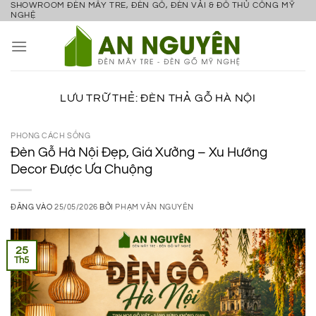
SHOWROOM ĐÈN MÂY TRE, ĐÈN GỖ, ĐÈN VẢI & ĐỒ THỦ CÔNG MỸ
Bỏ
NGHỆ
qua
nội
dung
LƯU TRỮ THẺ:
ĐÈN THẢ GỖ HÀ NỘI
PHONG CÁCH SỐNG
Đèn Gỗ Hà Nội Đẹp, Giá Xưởng – Xu Hướng
Decor Được Ưa Chuộng
ĐĂNG VÀO
25/05/2026
BỞI
PHẠM VĂN NGUYÊN
25
Th5