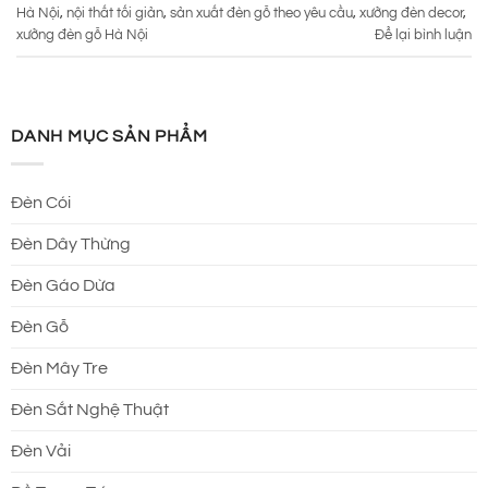
Hà Nội
,
nội thất tối giản
,
sản xuất đèn gỗ theo yêu cầu
,
xưởng đèn decor
,
xưởng đèn gỗ Hà Nội
Để lại bình luận
DANH MỤC SẢN PHẨM
Đèn Cói
Đèn Dây Thừng
Đèn Gáo Dừa
Đèn Gỗ
Đèn Mây Tre
Đèn Sắt Nghệ Thuật
Đèn Vải