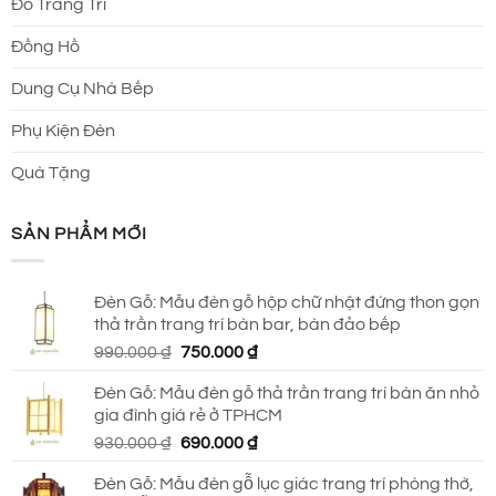
Đồ Trang Trí
Đồng Hồ
Dung Cụ Nhà Bếp
Phụ Kiện Đèn
Quà Tặng
SẢN PHẨM MỚI
Đèn Gỗ: Mẫu đèn gỗ hộp chữ nhật đứng thon gọn
thả trần trang trí bàn bar, bàn đảo bếp
Giá
Giá
990.000
₫
750.000
₫
gốc
hiện
Đèn Gỗ: Mẫu đèn gỗ thả trần trang trí bàn ăn nhỏ
là:
tại
gia đình giá rẻ ở TPHCM
990.000 ₫.
là:
Giá
Giá
930.000
₫
690.000
₫
750.000 ₫.
gốc
hiện
Đèn Gỗ: Mẫu đèn gỗ lục giác trang trí phòng thờ,
là:
tại