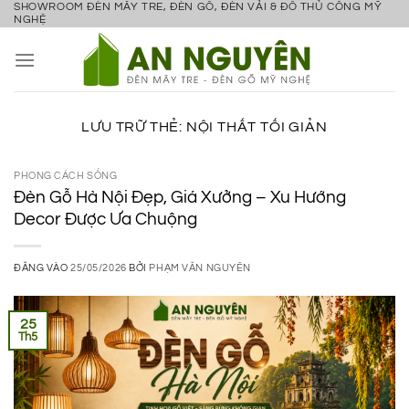
SHOWROOM ĐÈN MÂY TRE, ĐÈN GỖ, ĐÈN VẢI & ĐỒ THỦ CÔNG MỸ
Bỏ
NGHỆ
qua
nội
dung
LƯU TRỮ THẺ:
NỘI THẤT TỐI GIẢN
PHONG CÁCH SỐNG
Đèn Gỗ Hà Nội Đẹp, Giá Xưởng – Xu Hướng
Decor Được Ưa Chuộng
ĐĂNG VÀO
25/05/2026
BỞI
PHẠM VĂN NGUYÊN
25
Th5