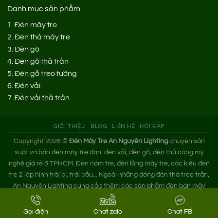
Danh mục sản phẩm
1.
Đèn mây tre
2.
Đèn thả mây tre
3.
Đèn gỗ
4.
Đèn gỗ thả trần
5.
Đèn gỗ treo tường
6.
Đèn vải
7.
Đèn vải thả trần
GIỚI THIỆU
BLOG
LIÊN HỆ
HỎI ĐÁP
Copyright 2026 ©
Đèn Mây Tre An Nguyên Lighting
chuyên sản
xuất và bán đèn mây tre đan, đèn vải, đèn gỗ, đèn thủ công mỹ
nghệ giá rẻ ở TPHCM. Đèn nơm tre, đèn lồng mây tre, các kiểu đèn
tre 2 lớp hình trái bí, trái bầu... Ngoài những dòng đèn thả treo trần,
An Nguyên Lighting cung cấp thêm các sản phẩm đèn bàn mây
tre. Nếu bạn cần tìm xưởng đèn mây tre trang trí hoặc mua đèn tre
đan giá sỉ hãy liên hệ ngay An Nguyên nhé!
Gọi điện
Chat zalo
Chat FB