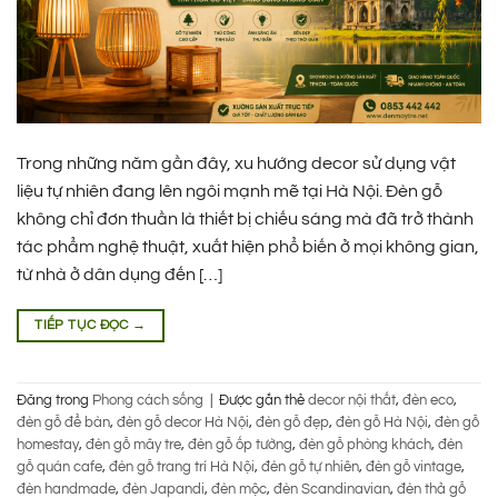
Trong những năm gần đây, xu hướng decor sử dụng vật
liệu tự nhiên đang lên ngôi mạnh mẽ tại Hà Nội. Đèn gỗ
không chỉ đơn thuần là thiết bị chiếu sáng mà đã trở thành
tác phẩm nghệ thuật, xuất hiện phổ biến ở mọi không gian,
từ nhà ở dân dụng đến […]
TIẾP TỤC ĐỌC
→
Đăng trong
Phong cách sống
|
Được gắn thẻ
decor nội thất
,
đèn eco
,
đèn gỗ để bàn
,
đèn gỗ decor Hà Nội
,
đèn gỗ đẹp
,
đèn gỗ Hà Nội
,
đèn gỗ
homestay
,
đèn gỗ mây tre
,
đèn gỗ ốp tường
,
đèn gỗ phòng khách
,
đèn
gỗ quán cafe
,
đèn gỗ trang trí Hà Nội
,
đèn gỗ tự nhiên
,
đèn gỗ vintage
,
đèn handmade
,
đèn Japandi
,
đèn mộc
,
đèn Scandinavian
,
đèn thả gỗ