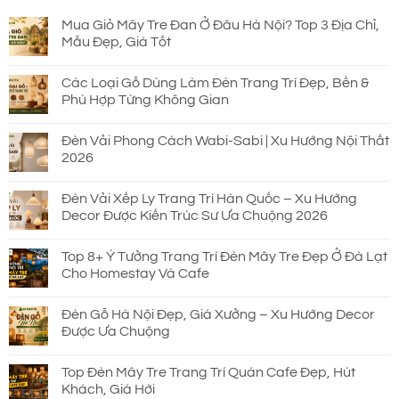
Mua Giỏ Mây Tre Đan Ở Đâu Hà Nội? Top 3 Địa Chỉ,
Mẫu Đẹp, Giá Tốt
Các Loại Gỗ Dùng Làm Đèn Trang Trí Đẹp, Bền &
Phù Hợp Từng Không Gian
Đèn Vải Phong Cách Wabi-Sabi | Xu Hướng Nội Thất
2026
Đèn Vải Xếp Ly Trang Trí Hàn Quốc – Xu Hướng
Decor Được Kiến Trúc Sư Ưa Chuộng 2026
Top 8+ Ý Tưởng Trang Trí Đèn Mây Tre Đẹp Ở Đà Lạt
Cho Homestay Và Cafe
Đèn Gỗ Hà Nội Đẹp, Giá Xưởng – Xu Hướng Decor
Được Ưa Chuộng
Top Đèn Mây Tre Trang Trí Quán Cafe Đẹp, Hút
Khách, Giá Hời