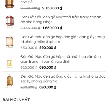
nhà gỗ
930.000 ₫.
là:
Giá
Giá
2.790.000
₫
2.150.000
₫
690.000 ₫.
gốc
hiện
Đèn Gỗ: Mẫu đèn gỗ Nhật thả trần trang trí bàn
là:
tại
ăn nhà hàng Nhật
2.790.000 ₫.
là:
Giá
Giá
2.145.000
₫
1.650.000
₫
2.150.000 ₫.
gốc
hiện
Đèn Gỗ: Mẫu đèn gỗ hộp đơn giản dán giấy trang
là:
tại
trí phòng thiền ở tphcm
2.145.000 ₫.
là:
Giá
Giá
650.000
₫
590.000
₫
1.650.000 ₫.
gốc
hiện
Đèn Gỗ: Mẫu đèn gỗ hộp chữ nhật hoa văn đơn
là:
tại
giản trang trí bàn ăn gia đình
650.000 ₫.
là:
Giá
Giá
920.000
₫
690.000
₫
590.000 ₫.
gốc
hiện
Đèn Gỗ: Mẫu đèn gỗ lồng giấy trang trí phòng đọc
là:
tại
sách, phòng uống trà
920.000 ₫.
là:
Giá
Giá
930.000
₫
690.000
₫
690.000 ₫.
gốc
hiện
là:
tại
BÀI MỚI NHẤT
930.000 ₫.
là:
690.000 ₫.