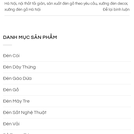
Hà Nội
,
nội thất tối giản
,
sản xuất đèn gỗ theo yêu cầu
,
xưởng đèn decor
,
xưởng đèn gỗ Hà Nội
Để lại bình luận
DANH MỤC SẢN PHẨM
Đèn Cói
Đèn Dây Thừng
Đèn Gáo Dừa
Đèn Gỗ
Đèn Mây Tre
Đèn Sắt Nghệ Thuật
Đèn Vải