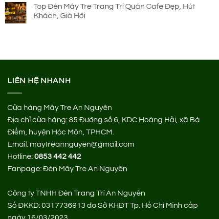
Top Đèn Mây Tre Trang Trí Quán Cafe Đẹp, Hút
Khách, Giá Hời
LIÊN HỆ NHANH
Cửa hàng Mây Tre An Nguyên
Địa chỉ cửa hàng:
85 Đường số 6, KDC Hoàng Hải, xã Bà
Điểm, huyện Hóc Môn, TPHCM.
Email: maytreannguyen@gmail.com
Hotline:
0853 442 442
Fanpage:
Đèn Mây Tre An Nguyên
Công ty TNHH Đèn Trang Trí An Nguyên
Số ĐKKD: 0317736913 do Sở KHĐT Tp. Hồ Chí Minh cấp
ngày 16/03/2023