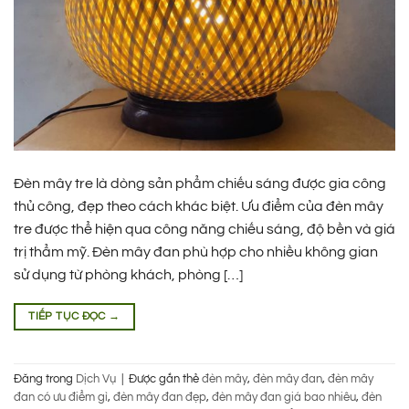
Đèn mây tre là dòng sản phẩm chiếu sáng được gia công
thủ công, đẹp theo cách khác biệt. Ưu điểm của đèn mây
tre được thể hiện qua công năng chiếu sáng, độ bền và giá
trị thẩm mỹ. Đèn mây đan phù hợp cho nhiều không gian
sử dụng từ phòng khách, phòng […]
TIẾP TỤC ĐỌC
→
Đăng trong
Dịch Vụ
|
Được gắn thẻ
đèn mây
,
đèn mây đan
,
đèn mây
đan có ưu điểm gì
,
đèn mây đan đẹp
,
đèn mây đan giá bao nhiêu
,
đèn