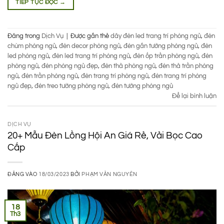
TIẾP TỤC ĐỌC
→
Đăng trong
Dịch Vụ
|
Được gắn thẻ
dây đèn led trang trí phòng ngủ
,
đèn
chùm phòng ngủ
,
đèn decor phòng ngủ
,
đèn gắn tường phòng ngủ
,
đèn
led phòng ngủ
,
đèn led trang trí phòng ngủ
,
đèn ốp trần phòng ngủ
,
đèn
phòng ngủ
,
đèn phòng ngủ đẹp
,
đèn thả phòng ngủ
,
đèn thả trần phòng
ngủ
,
đèn trần phòng ngủ
,
đèn trang trí phòng ngủ
,
đèn trang trí phòng
ngủ đẹp
,
đèn treo tường phòng ngủ
,
đèn tường phòng ngủ
Để lại bình luận
DỊCH VỤ
20+ Mẫu Đèn Lồng Hội An Giá Rẻ, Vải Bọc Cao
Cấp
ĐĂNG VÀO
18/03/2023
BỞI
PHẠM VĂN NGUYÊN
18
Th3