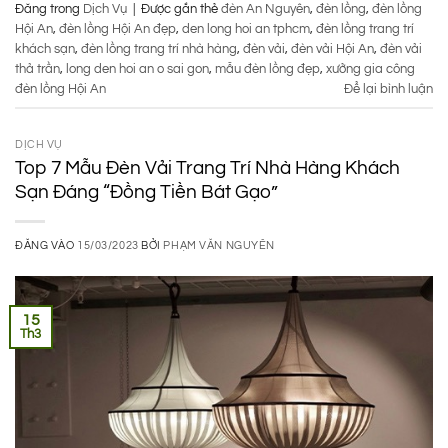
Đăng trong
Dịch Vụ
|
Được gắn thẻ
đèn An Nguyên
,
đèn lồng
,
đèn lồng
Hội An
,
đèn lồng Hội An đẹp
,
den long hoi an tphcm
,
đèn lồng trang trí
khách sạn
,
đèn lồng trang trí nhà hàng
,
đèn vải
,
đèn vải Hội An
,
đèn vải
thả trần
,
long den hoi an o sai gon
,
mẫu đèn lồng đẹp
,
xưởng gia công
đèn lồng Hội An
Để lại bình luận
DỊCH VỤ
Top 7 Mẫu Đèn Vải Trang Trí Nhà Hàng Khách
Sạn Đáng “Đồng Tiền Bát Gạo”
ĐĂNG VÀO
15/03/2023
BỞI
PHẠM VĂN NGUYÊN
15
Th3