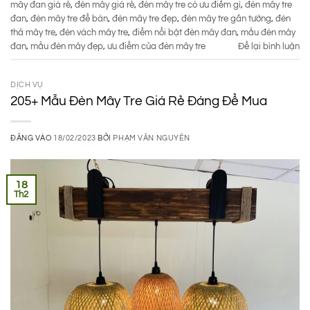
mây đan giá rẻ
,
đèn mây giá rẻ
,
đèn mây tre có ưu điểm gì
,
đèn mây tre
đan
,
đèn mây tre để bàn
,
đèn mây tre đẹp
,
đèn mây tre gắn tường
,
đèn
thả mây tre
,
đèn vách mây tre
,
điểm nổi bật đèn mây đan
,
mẫu đèn mây
đan
,
mẫu đèn mây đẹp
,
ưu điểm của đèn mây tre
Để lại bình luận
DỊCH VỤ
205+ Mẫu Đèn Mây Tre Giá Rẻ Đáng Để Mua
ĐĂNG VÀO
18/02/2023
BỞI
PHẠM VĂN NGUYÊN
18
Th2