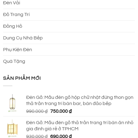
Đèn Vải
Đồ Trang Trí
Đồng Hồ
Dung Cụ Nhà Bếp
Phụ Kiện Đèn
Quà Tặng
SẢN PHẨM MỚI
Đèn Gỗ: Mẫu đèn gỗ hộp chữ nhật đứng thon gọn
thả trần trang trí bàn bar, bàn đảo bếp
Giá
Giá
990.000
₫
750.000
₫
gốc
hiện
Đèn Gỗ: Mẫu đèn gỗ thả trần trang trí bàn ăn nhỏ
là:
tại
gia đình giá rẻ ở TPHCM
990.000 ₫.
là:
Giá
Giá
930.000
₫
690.000
₫
750.000 ₫.