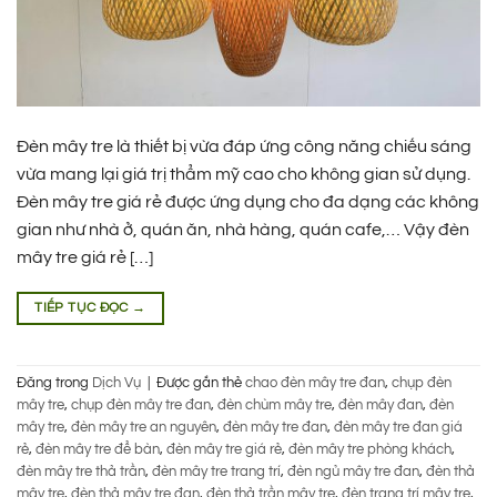
Đèn mây tre là thiết bị vừa đáp ứng công năng chiếu sáng
vừa mang lại giá trị thẩm mỹ cao cho không gian sử dụng.
Đèn mây tre giá rẻ được ứng dụng cho đa dạng các không
gian như nhà ở, quán ăn, nhà hàng, quán cafe,… Vậy đèn
mây tre giá rẻ […]
TIẾP TỤC ĐỌC
→
Đăng trong
Dịch Vụ
|
Được gắn thẻ
chao đèn mây tre đan
,
chụp đèn
mây tre
,
chụp đèn mây tre đan
,
đèn chùm mây tre
,
đèn mây đan
,
đèn
mây tre
,
đèn mây tre an nguyên
,
đèn mây tre đan
,
đèn mây tre đan giá
rẻ
,
đèn mây tre để bàn
,
đèn mây tre giá rẻ
,
đèn mây tre phòng khách
,
đèn mây tre thả trần
,
đèn mây tre trang trí
,
đèn ngủ mây tre đan
,
đèn thả
mây tre
,
đèn thả mây tre đan
,
đèn thả trần mây tre
,
đèn trang trí mây tre
,