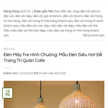
Đăng trong
Dịch Vụ
|
Được gắn thẻ
chao đèn vải
,
chụp đèn vải tphcm
,
đèn vải
,
đèn vải đẹp
,
đèn vải giá rẻ tphcm
,
đèn vải tphcm
,
đèn vải trang
trí nhà hàng
,
đèn vải trang trí nhà hàng khách sạn
,
đèn vải trang trí sảnh
khách sạn
,
mẫu đèn vải cao cấp
,
mẫu đèn vải đẹp
,
mẫu đèn vải thả
trần
,
mẫu đèn vải thả trần đẹp
,
mẫu đèn vải trang trí nhà hàng khách
sạn
Để lại bình luận
DỊCH VỤ
Đèn Mây Tre Hình Chuông: Mẫu Đèn Siêu Hot Để
Trang Trí Quán Cafe
ĐĂNG VÀO
12/03/2023
BỞI
PHẠM VĂN NGUYÊN
12
Th3