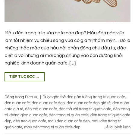
Mẫu đèn trang trí quán cafe nào đẹp? Mẫu đèn nào vừa
làm tốt nhiệm vụ chiếu sáng vừa có giá trị thẩm mỹ?… Đó là
những thắc mắc của hầu hết phần đông chủ đầu tư, đặc
biệt là với những ai mới chập chững vào con đường khởi
nghiệp kinh doanh quán cafe. […]
TIẾP TỤC ĐỌC
→
Đăng trong
Dịch Vụ
|
Được gắn thẻ
đèn gắn tường trang trí quán cafe
,
đèn quán cafe
,
đèn quán cafe đẹp
,
đèn quán cafe đẹp giá rẻ
,
đèn quán
cafe giá rẻ
,
đèn thả quán cafe
,
đèn thả vải trang trí quán cafe
,
đèn trang
trí không gian quán cafe
,
đèn trang trí quán cafe
,
đèn trang trí quán cafe
đẹp
,
đèn treo quán cafe
,
mẫu đèn quán cafe đẹp
,
mẫu đèn trang trí
quán cafe
,
mẫu đèn trang trí quán cafe đẹp
Để lại bình luận