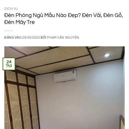
DỊCH VỤ
Đèn Phòng Ngủ Mẫu Nào Đẹp? Đèn Vải, Đèn Gỗ,
Đèn Mây Tre
ĐĂNG VÀO
24/03/2023
BỞI
PHẠM VĂN NGUYÊN
24
Th3