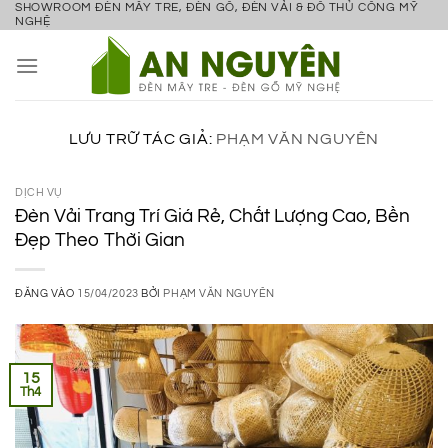
SHOWROOM ĐÈN MÂY TRE, ĐÈN GỖ, ĐÈN VẢI & ĐỒ THỦ CÔNG MỸ
Bỏ
NGHỆ
qua
nội
dung
LƯU TRỮ TÁC GIẢ:
PHẠM VĂN NGUYÊN
DỊCH VỤ
Đèn Vải Trang Trí Giá Rẻ, Chất Lượng Cao, Bền
Đẹp Theo Thời Gian
ĐĂNG VÀO
15/04/2023
BỞI
PHẠM VĂN NGUYÊN
15
Th4