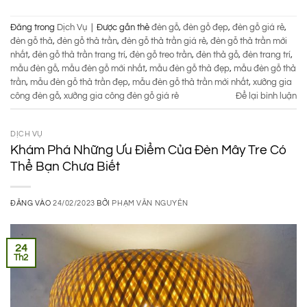
Đăng trong
Dịch Vụ
|
Được gắn thẻ
đèn gỗ
,
đèn gỗ đẹp
,
đèn gỗ giá rẻ
,
đèn gỗ thả
,
đèn gỗ thả trần
,
đèn gỗ thả trần giá rẻ
,
đèn gỗ thả trần mới
nhất
,
đèn gỗ thả trần trang trí
,
đèn gỗ treo trần
,
đèn thả gỗ
,
đèn trang trí
,
mẫu đèn gỗ
,
mẫu đèn gỗ mới nhất
,
mẫu đèn gỗ thả đẹp
,
mẫu đèn gỗ thả
trần
,
mẫu đèn gỗ thả trần đẹp
,
mẫu đèn gỗ thả trần mới nhất
,
xưởng gia
công đèn gỗ
,
xưởng gia công đèn gỗ giá rẻ
Để lại bình luận
DỊCH VỤ
Khám Phá Những Ưu Điểm Của Đèn Mây Tre Có
Thể Bạn Chưa Biết
ĐĂNG VÀO
24/02/2023
BỞI
PHẠM VĂN NGUYÊN
24
Th2