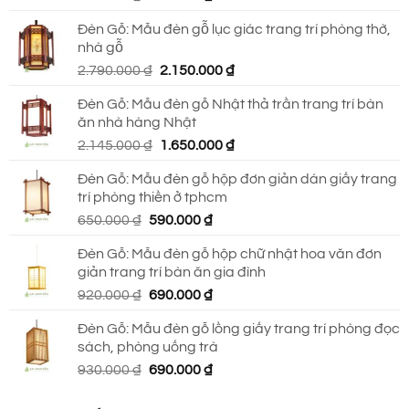
gốc
hiện
Đèn Gỗ: Mẫu đèn gỗ lục giác trang trí phòng thờ,
là:
tại
nhà gỗ
930.000 ₫.
là:
Giá
Giá
2.790.000
₫
2.150.000
₫
690.000 ₫.
gốc
hiện
Đèn Gỗ: Mẫu đèn gỗ Nhật thả trần trang trí bàn
là:
tại
ăn nhà hàng Nhật
2.790.000 ₫.
là:
Giá
Giá
2.145.000
₫
1.650.000
₫
2.150.000 ₫.
gốc
hiện
Đèn Gỗ: Mẫu đèn gỗ hộp đơn giản dán giấy trang
là:
tại
trí phòng thiền ở tphcm
2.145.000 ₫.
là:
Giá
Giá
650.000
₫
590.000
₫
1.650.000 ₫.
gốc
hiện
Đèn Gỗ: Mẫu đèn gỗ hộp chữ nhật hoa văn đơn
là:
tại
giản trang trí bàn ăn gia đình
650.000 ₫.
là:
Giá
Giá
920.000
₫
690.000
₫
590.000 ₫.
gốc
hiện
Đèn Gỗ: Mẫu đèn gỗ lồng giấy trang trí phòng đọc
là:
tại
sách, phòng uống trà
920.000 ₫.
là:
Giá
Giá
930.000
₫
690.000
₫
690.000 ₫.
gốc
hiện
là:
tại