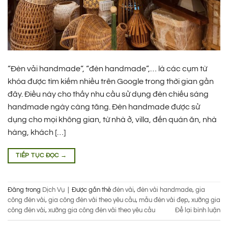
“Đèn vải handmade“, “đèn handmade”,… là các cụm từ
khóa được tìm kiếm nhiều trên Google trong thời gian gần
đây. Điều này cho thấy nhu cầu sử dụng đèn chiếu sáng
handmade ngày càng tăng. Đèn handmade được sử
dụng cho mọi không gian, từ nhà ở, villa, đến quán ăn, nhà
hàng, khách […]
TIẾP TỤC ĐỌC
→
Đăng trong
Dịch Vụ
|
Được gắn thẻ
đèn vải
,
đèn vải handmade
,
gia
công đèn vải
,
gia công đèn vải theo yêu cầu
,
mẫu đèn vải đẹp
,
xưởng gia
công đèn vải
,
xưởng gia công đèn vải theo yêu cầu
Để lại bình luận