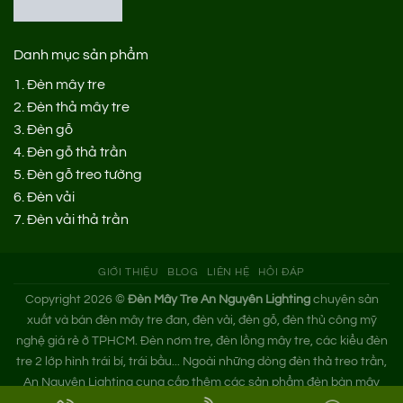
Danh mục sản phẩm
1.
Đèn mây tre
2.
Đèn thả mây tre
3.
Đèn gỗ
4.
Đèn gỗ thả trần
5.
Đèn gỗ treo tường
6.
Đèn vải
7.
Đèn vải thả trần
GIỚI THIỆU
BLOG
LIÊN HỆ
HỎI ĐÁP
Copyright 2026 ©
Đèn Mây Tre An Nguyên Lighting
chuyên sản
xuất và bán đèn mây tre đan, đèn vải, đèn gỗ, đèn thủ công mỹ
nghệ giá rẻ ở TPHCM. Đèn nơm tre, đèn lồng mây tre, các kiểu đèn
tre 2 lớp hình trái bí, trái bầu... Ngoài những dòng đèn thả treo trần,
An Nguyên Lighting cung cấp thêm các sản phẩm đèn bàn mây
tre. Nếu bạn cần tìm xưởng đèn mây tre trang trí hoặc mua đèn tre