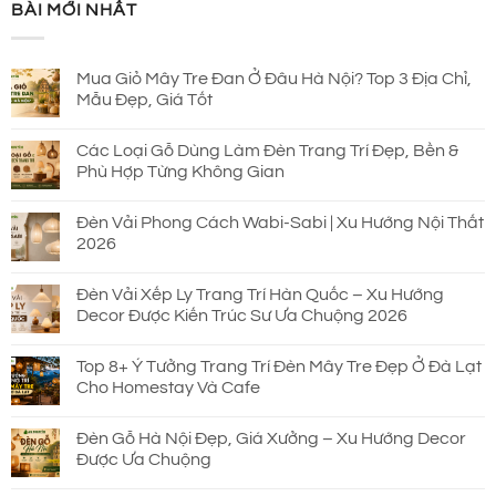
BÀI MỚI NHẤT
930.000 ₫.
là:
690.000 ₫.
Mua Giỏ Mây Tre Đan Ở Đâu Hà Nội? Top 3 Địa Chỉ,
Mẫu Đẹp, Giá Tốt
Các Loại Gỗ Dùng Làm Đèn Trang Trí Đẹp, Bền &
Phù Hợp Từng Không Gian
Đèn Vải Phong Cách Wabi-Sabi | Xu Hướng Nội Thất
2026
Đèn Vải Xếp Ly Trang Trí Hàn Quốc – Xu Hướng
Decor Được Kiến Trúc Sư Ưa Chuộng 2026
Top 8+ Ý Tưởng Trang Trí Đèn Mây Tre Đẹp Ở Đà Lạt
Cho Homestay Và Cafe
Đèn Gỗ Hà Nội Đẹp, Giá Xưởng – Xu Hướng Decor
Được Ưa Chuộng