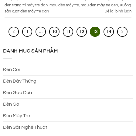
đèn trang trí mây tre đan
,
mẫu đèn mây tre
,
mẫu đèn mây tre đẹp
,
Xưởng
sản xuất đèn mây tre đan
Để lại bình luận
1
…
10
11
12
13
14
DANH MỤC SẢN PHẨM
Đèn Cói
Đèn Dây Thừng
Đèn Gáo Dừa
Đèn Gỗ
Đèn Mây Tre
Đèn Sắt Nghệ Thuật