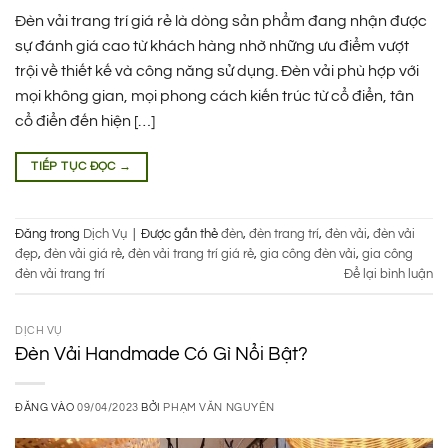
Đèn vải trang trí giá rẻ là dòng sản phẩm đang nhận được
sự đánh giá cao từ khách hàng nhờ những ưu điểm vượt
trội về thiết kế và công năng sử dụng. Đèn vải phù hợp với
mọi không gian, mọi phong cách kiến trúc từ cổ điển, tân
cổ điển đến hiện […]
TIẾP TỤC ĐỌC
→
Đăng trong
Dịch Vụ
|
Được gắn thẻ
đèn
,
đèn trang trí
,
đèn vải
,
đèn vải
đẹp
,
đèn vải giá rẻ
,
đèn vải trang trí giá rẻ
,
gia công đèn vải
,
gia công
đèn vải trang trí
Để lại bình luận
DỊCH VỤ
Đèn Vải Handmade Có Gì Nổi Bật?
ĐĂNG VÀO
09/04/2023
BỞI
PHẠM VĂN NGUYÊN