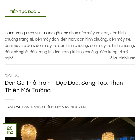
TIẾP TỤC ĐỌC
→
Đăng trong
Dịch Vụ
|
Được gắn thẻ
chao đèn mây tre đan
,
đèn hình
chuông trang trí
,
đèn mây đan
,
đèn mây đan hình chuông
,
đèn mây tre
,
đèn mây tre đan
,
đèn mây tre đan hình chuông
,
đèn mây tre hình chuông
,
đèn mỹ nghệ
,
đèn trang trí
,
đèn trang trí hình chuông
,
đèn trang trí mỹ
nghệ
Để lại bình luận
DỊCH VỤ
Đèn Gỗ Thả Trần – Độc Đáo, Sáng Tạo, Thân
Thiện Môi Trường
ĐĂNG VÀO
28/02/2023
BỞI
PHẠM VĂN NGUYÊN
28
Th2