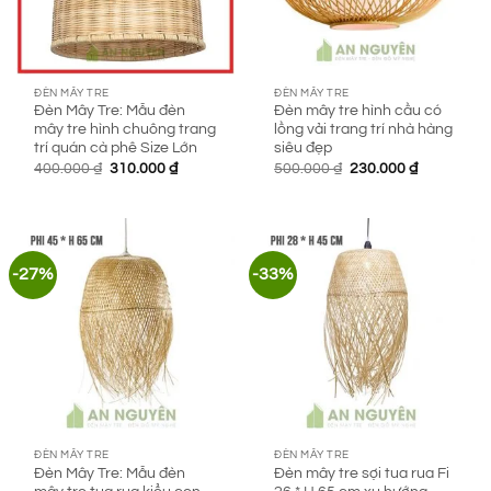
ĐÈN MÂY TRE
ĐÈN MÂY TRE
Đèn Mây Tre: Mẫu đèn
Đèn mây tre hình cầu có
mây tre hình chuông trang
lồng vải trang trí nhà hàng
trí quán cà phê Size Lớn
siêu đẹp
Giá
Giá
Giá
Giá
400.000
₫
310.000
₫
500.000
₫
230.000
₫
gốc
hiện
gốc
hiện
là:
tại
là:
tại
400.000 ₫.
là:
500.000 ₫.
là:
310.000 ₫.
230.000 ₫.
-27%
-33%
ĐÈN MÂY TRE
ĐÈN MÂY TRE
Đèn Mây Tre: Mẫu đèn
Đèn mây tre sợi tua rua Fi