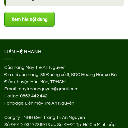
Xem hết nội dung
LIÊN HỆ NHANH
Cửa hàng Mây Tre An Nguyên
Địa chỉ cửa hàng:
85 Đường số 6, KDC Hoàng Hải, xã Bà
Điểm, huyện Hóc Môn, TPHCM.
Email: maytreannguyen@gmail.com
Hotline:
0853 442 442
Fanpage:
Đèn Mây Tre An Nguyên
Công ty TNHH Đèn Trang Trí An Nguyên
Số ĐKKD: 0317736913 do Sở KHĐT Tp. Hồ Chí Minh cấp