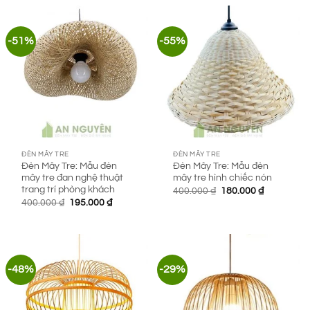
175.000 ₫.
135.000 ₫.
-51%
-55%
ĐÈN MÂY TRE
ĐÈN MÂY TRE
Đèn Mây Tre: Mẫu đèn
Đèn Mây Tre: Mẫu đèn
mây tre đan nghệ thuật
mây tre hình chiếc nón
trang trí phòng khách
Giá
Giá
400.000
₫
180.000
₫
gốc
hiện
Giá
Giá
400.000
₫
195.000
₫
là:
tại
gốc
hiện
400.000 ₫.
là:
là:
tại
180.000 ₫.
400.000 ₫.
là:
195.000 ₫.
-48%
-29%