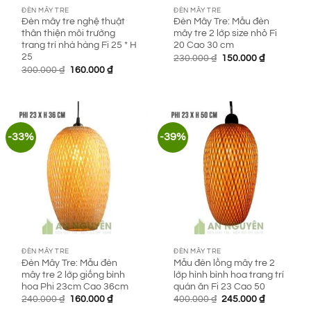
ĐÈN MÂY TRE
ĐÈN MÂY TRE
Đèn mây tre nghệ thuật
Đèn Mây Tre: Mẫu đèn
thân thiện môi trường
mây tre 2 lớp size nhỏ Fi
trang trí nhà hàng Fi 25 * H
20 Cao 30 cm
25
Giá
Giá
230.000
₫
150.000
₫
gốc
hiện
Giá
Giá
300.000
₫
160.000
₫
là:
tại
gốc
hiện
230.000 ₫.
là:
là:
tại
150.000 ₫.
300.000 ₫.
là:
160.000 ₫.
-33%
-39%
ĐÈN MÂY TRE
ĐÈN MÂY TRE
Đèn Mây Tre: Mẫu đèn
Mẫu đèn lồng mây tre 2
mây tre 2 lớp giống bình
lớp hình bình hoa trang trí
hoa Phi 23cm Cao 36cm
quán ăn Fi 23 Cao 50
Giá
Giá
Giá
Giá
240.000
₫
160.000
₫
400.000
₫
245.000
₫
gốc
hiện
gốc
hiện