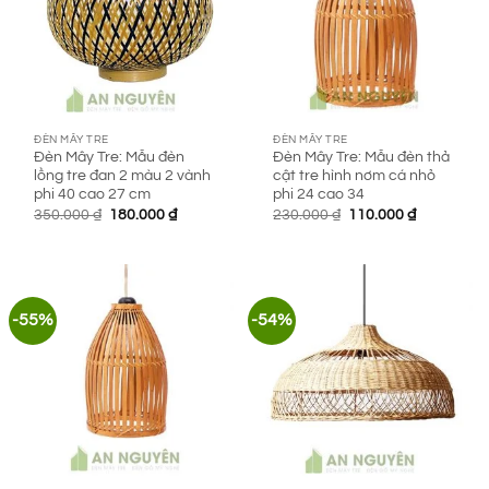
ĐÈN MÂY TRE
ĐÈN MÂY TRE
Đèn Mây Tre: Mẫu đèn
Đèn Mây Tre: Mẫu đèn thả
lồng tre đan 2 màu 2 vành
cật tre hình nơm cá nhỏ
phi 40 cao 27 cm
phi 24 cao 34
Giá
Giá
Giá
Giá
350.000
₫
180.000
₫
230.000
₫
110.000
₫
gốc
hiện
gốc
hiện
là:
tại
là:
tại
350.000 ₫.
là:
230.000 ₫.
là:
180.000 ₫.
110.000 ₫.
-55%
-54%