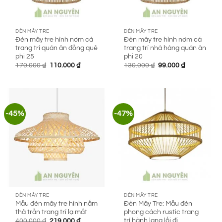
ĐÈN MÂY TRE
ĐÈN MÂY TRE
Đèn mây tre hình nơm cá
Đèn mây tre hình nơm cá
trang trí quán ăn đồng quê
trang trí nhà hàng quán ăn
phi 25
phi 20
Giá
Giá
Giá
Giá
170.000
₫
110.000
₫
130.000
₫
99.000
₫
gốc
hiện
gốc
hiện
là:
tại
là:
tại
170.000 ₫.
là:
130.000 ₫.
là:
110.000 ₫.
99.000 ₫.
-45%
-47%
ĐÈN MÂY TRE
ĐÈN MÂY TRE
Mẫu đèn mây tre hình nấm
Đèn Mây Tre: Mẫu đèn
thả trần trang trí lạ mắt
phong cách rustic trang
trí hành lang lối đi
Giá
Giá
400.000
₫
219.000
₫