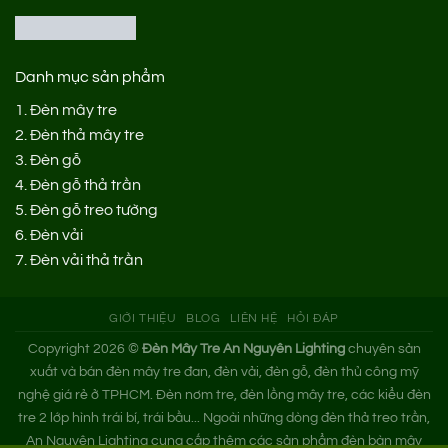
Danh mục sản phẩm
1.
Đèn mây tre
2.
Đèn thả mây tre
3.
Đèn gỗ
4.
Đèn gỗ thả trần
5.
Đèn gỗ treo tường
6.
Đèn vải
7.
Đèn vải thả trần
GIỚI THIỆU
BLOG
LIÊN HỆ
HỎI ĐÁP
Copyright 2026 ©
Đèn Mây Tre An Nguyên Lighting
chuyên sản
xuất và bán đèn mây tre đan, đèn vải, đèn gỗ, đèn thủ công mỹ
nghệ giá rẻ ở TPHCM. Đèn nơm tre, đèn lồng mây tre, các kiểu đèn
tre 2 lớp hình trái bí, trái bầu... Ngoài những dòng đèn thả treo trần,
An Nguyên Lighting cung cấp thêm các sản phẩm đèn bàn mây