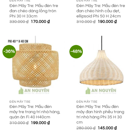
ĐÈN MÂY TRE
ĐÈN MÂY TRE
Đèn Mây Tre: Mẫu đèn tre
Đèn Mây Tre: Mẫu đèn tre
đan chéo dáng lồng tròn
đan chéo hình cầu dẹt,
Phi 30 H 33cm
ellipsoid Phi 50 H 24cm
Giá
Giá
Giá
Giá
330.000
₫
170.000
₫
310.000
₫
190.000
₫
gốc
hiện
gốc
hiện
là:
tại
là:
tại
330.000 ₫.
là:
310.000 ₫.
là:
170.000 ₫.
190.000 ₫.
-36%
-48%
ĐÈN MÂY TRE
ĐÈN MÂY TRE
Đèn Mây Tre: Mẫu đèn
Đèn Mây Tre: Mẫu đèn
mây tre trang trí nhà hàng,
mây đan hình phễu trang
quán ăn Fi 40 H40cm
trí nhà hàng Phi 35 H 30
cm
Giá
Giá
310.000
₫
199.000
₫
gốc
hiện
Giá
Giá
280.000
₫
145.000
₫
là:
tại
gốc
hiện
310.000 ₫.
là:
là:
tại