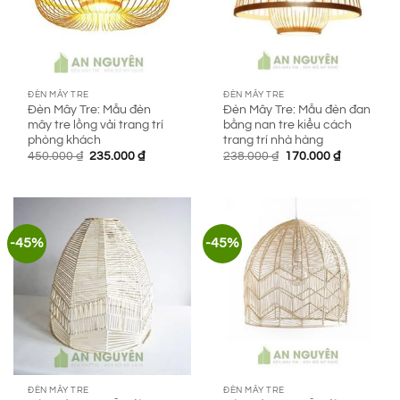
ĐÈN MÂY TRE
ĐÈN MÂY TRE
Đèn Mây Tre: Mẫu đèn
Đèn Mây Tre: Mẫu đèn đan
mây tre lồng vải trang trí
bằng nan tre kiểu cách
phòng khách
trang trí nhà hàng
Giá
Giá
Giá
Giá
450.000
₫
235.000
₫
238.000
₫
170.000
₫
gốc
hiện
gốc
hiện
là:
tại
là:
tại
450.000 ₫.
là:
238.000 ₫.
là:
235.000 ₫.
170.000 ₫.
-45%
-45%
ĐÈN MÂY TRE
ĐÈN MÂY TRE