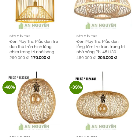
ĐÈN MÂY TRE
ĐÈN MÂY TRE
Đèn Mây Tre: Mẫu đèn tre
Đèn Mây Tre: Mẫu đèn
đan thả trần hình lồng
lồng tăm tre tròn trang trí
chim trang trí nhà hàng
nhà hàng Phi 45 H30
Giá
Giá
Giá
Giá
290.000
₫
170.000
₫
450.000
₫
205.000
₫
gốc
hiện
gốc
hiện
là:
tại
là:
tại
290.000 ₫.
là:
450.000 ₫.
là:
170.000 ₫.
205.000 ₫.
-48%
-39%