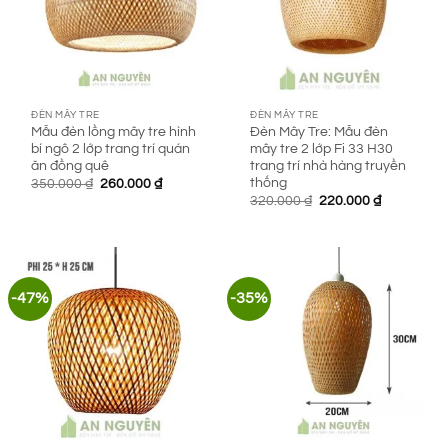
ĐÈN MÂY TRE
ĐÈN MÂY TRE
Mẫu đèn lồng mây tre hình
Đèn Mây Tre: Mẫu đèn
bí ngô 2 lớp trang trí quán
mây tre 2 lớp Fi 33 H30
ăn đồng quê
trang trí nhà hàng truyền
thống
Giá
Giá
350.000
₫
260.000
₫
gốc
hiện
Giá
Giá
320.000
₫
220.000
₫
là:
tại
gốc
hiện
350.000 ₫.
là:
là:
tại
260.000 ₫.
320.000 ₫.
là:
220.000 ₫.
-47%
-35%