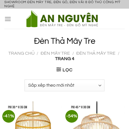
SHOWROOM ĐÈN MÂY TRE, ĐÈN GỖ, ĐÈN VẢI & ĐỒ THỦ CÔNG MỸ
Bỏ
NGHỆ
qua
nội
dung
Đèn Thả Mây Tre
TRANG CHỦ
/
ĐÈN MÂY TRE
/
ĐÈN THẢ MÂY TRE
/
TRANG 4
LỌC
-41%
-54%