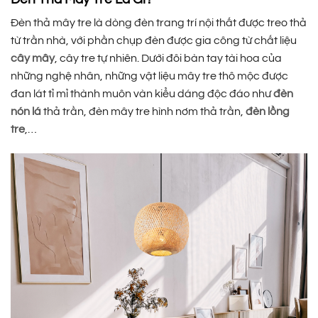
Đèn thả mây tre là dòng đèn trang trí nội thất được treo thả
từ trần nhà, với phần chụp đèn được gia công từ chất liệu
cây mây
, cây tre tự nhiên. Dưới đôi bàn tay tài hoa của
những nghệ nhân, những vật liệu mây tre thô mộc được
đan lát tỉ mỉ thành muôn vàn kiểu dáng độc đáo như
đèn
nón lá
thả trần, đèn mây tre hình nơm thả trần,
đèn lồng
tre
,…