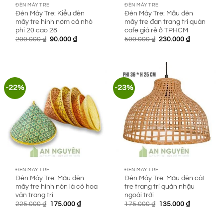
ĐÈN MÂY TRE
ĐÈN MÂY TRE
Đèn Mây Tre: Kiểu đèn
Đèn Mây Tre: Mẫu đèn
mây tre hình nơm cá nhỏ
mây tre đan trang trí quán
phi 20 cao 28
cafe giá rẻ ở TPHCM
Giá
Giá
Giá
Giá
200.000
₫
90.000
₫
500.000
₫
230.000
₫
gốc
hiện
gốc
hiện
là:
tại
là:
tại
200.000 ₫.
là:
500.000 ₫.
là:
90.000 ₫.
230.000 ₫.
-22%
-23%
ĐÈN MÂY TRE
ĐÈN MÂY TRE
Đèn Mây Tre: Mẫu đèn
Đèn Mây Tre: Mẫu đèn cật
mây tre hình nón lá có hoa
tre trang trí quán nhậu
văn trang trí
ngoài trời
Giá
Giá
Giá
Giá
225.000
₫
175.000
₫
175.000
₫
135.000
₫
gốc
hiện
gốc
hiện
là:
tại
là:
tại
225.000 ₫.
là:
175.000 ₫.
là: