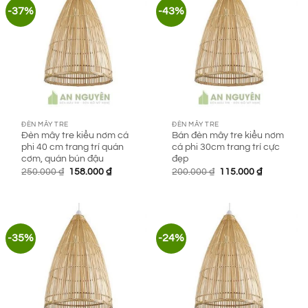
-37%
-43%
ĐÈN MÂY TRE
ĐÈN MÂY TRE
Đèn mây tre kiểu nơm cá
Bán đèn mây tre kiểu nơm
phi 40 cm trang trí quán
cá phi 30cm trang trí cực
cơm, quán bún đậu
đẹp
Giá
Giá
Giá
Giá
250.000
₫
158.000
₫
200.000
₫
115.000
₫
gốc
hiện
gốc
hiện
là:
tại
là:
tại
250.000 ₫.
là:
200.000 ₫.
là:
158.000 ₫.
115.000 ₫.
-35%
-24%