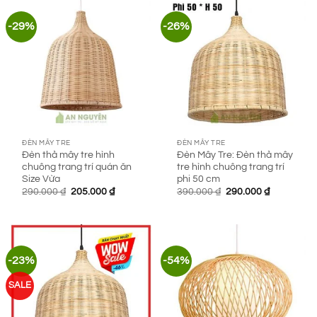
-29%
-26%
ĐÈN MÂY TRE
ĐÈN MÂY TRE
Đèn thả mây tre hình
Đèn Mây Tre: Đèn thả mây
chuông trang trí quán ăn
tre hình chuông trang trí
Size Vừa
phi 50 cm
Giá
Giá
Giá
Giá
290.000
₫
205.000
₫
390.000
₫
290.000
₫
gốc
hiện
gốc
hiện
là:
tại
là:
tại
290.000 ₫.
là:
390.000 ₫.
là:
205.000 ₫.
290.000 ₫.
-23%
-54%
SALE