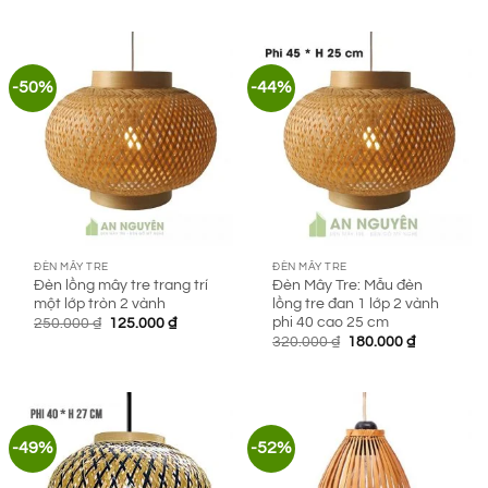
là:
tại
là:
tại
240.000 ₫.
là:
400.000 ₫.
là:
160.000 ₫.
245.000 ₫.
-50%
-44%
ĐÈN MÂY TRE
ĐÈN MÂY TRE
Đèn lồng mây tre trang trí
Đèn Mây Tre: Mẫu đèn
một lớp tròn 2 vành
lồng tre đan 1 lớp 2 vành
phi 40 cao 25 cm
Giá
Giá
250.000
₫
125.000
₫
gốc
hiện
Giá
Giá
320.000
₫
180.000
₫
là:
tại
gốc
hiện
250.000 ₫.
là:
là:
tại
125.000 ₫.
320.000 ₫.
là:
180.000 ₫.
-49%
-52%