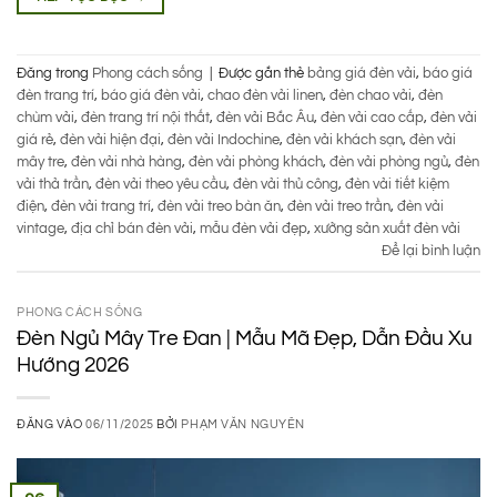
Đăng trong
Phong cách sống
|
Được gắn thẻ
bảng giá đèn vải
,
báo giá
đèn trang trí
,
báo giá đèn vải
,
chao đèn vải linen
,
đèn chao vải
,
đèn
chùm vải
,
đèn trang trí nội thất
,
đèn vải Bắc Âu
,
đèn vải cao cấp
,
đèn vải
giá rẻ
,
đèn vải hiện đại
,
đèn vải Indochine
,
đèn vải khách sạn
,
đèn vải
mây tre
,
đèn vải nhà hàng
,
đèn vải phòng khách
,
đèn vải phòng ngủ
,
đèn
vải thả trần
,
đèn vải theo yêu cầu
,
đèn vải thủ công
,
đèn vải tiết kiệm
điện
,
đèn vải trang trí
,
đèn vải treo bàn ăn
,
đèn vải treo trần
,
đèn vải
vintage
,
địa chỉ bán đèn vải
,
mẫu đèn vải đẹp
,
xưởng sản xuất đèn vải
Để lại bình luận
PHONG CÁCH SỐNG
Đèn Ngủ Mây Tre Đan | Mẫu Mã Đẹp, Dẫn Đầu Xu
Hướng 2026
ĐĂNG VÀO
06/11/2025
BỞI
PHẠM VĂN NGUYÊN