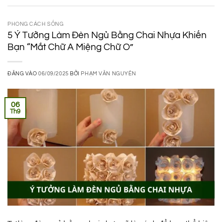
PHONG CÁCH SỐNG
5 Ý Tưởng Làm Đèn Ngủ Bằng Chai Nhựa Khiến
Bạn “Mắt Chữ A Miệng Chữ O”
ĐĂNG VÀO
06/09/2025
BỞI
PHẠM VĂN NGUYÊN
06
Th9