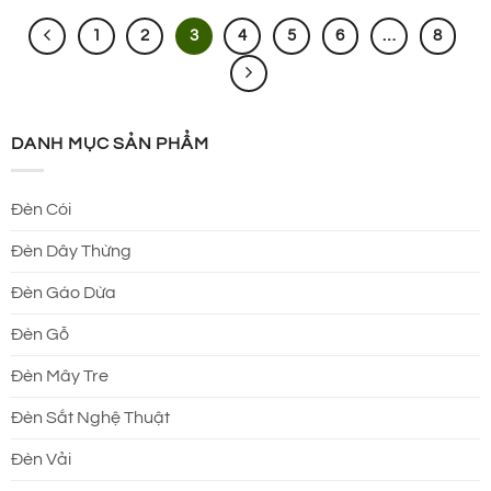
1
2
3
4
5
6
…
8
DANH MỤC SẢN PHẨM
Đèn Cói
Đèn Dây Thừng
Đèn Gáo Dừa
Đèn Gỗ
Đèn Mây Tre
Đèn Sắt Nghệ Thuật
Đèn Vải