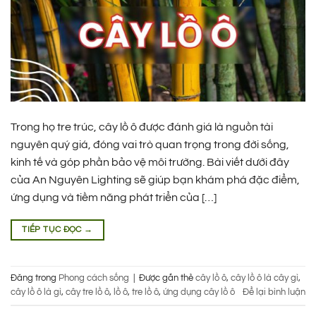
Trong họ tre trúc, cây lồ ô được đánh giá là nguồn tài
nguyên quý giá, đóng vai trò quan trọng trong đời sống,
kinh tế và góp phần bảo vệ môi trường. Bài viết dưới đây
của An Nguyên Lighting sẽ giúp bạn khám phá đặc điểm,
ứng dụng và tiềm năng phát triển của […]
TIẾP TỤC ĐỌC
→
Đăng trong
Phong cách sống
|
Được gắn thẻ
cây lồ ô
,
cây lồ ô là cây gì
,
cây lồ ô là gì
,
cây tre lồ ô
,
lồ ô
,
tre lồ ô
,
ứng dụng cây lồ ô
Để lại bình luận