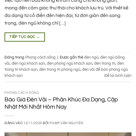
việc tạo nên bầu không khí ấm cúng cho không gian,
mang đến cảm giác thư thái cho khách lưu trú. Với thiết kế
đa dạng từ cổ điển đến hiện đại, từ đơn giản đến sang
trọng, đèn ngủ không chỉ […]
TIẾP TỤC ĐỌC
→
Đăng trong
Phong cách sống
|
Được gắn thẻ
đèn ngủ
,
đèn ngủ bằng
vải
,
đèn ngủ khách sạn
,
đèn phòng ngủ khách sạn
,
đèn trang trí
,
đèn
trang trí khách sạn
,
đèn trang trí phòng ngủ
,
đèn vải để bàn phòng ngủ
khách sạn
Để lại bình luận
PHONG CÁCH SỐNG
Báo Giá Đèn Vải – Phân Khúc Đa Dạng, Cập
Nhật Mới Nhất Hôm Nay
ĐĂNG VÀO
12/11/2025
BỞI
PHẠM VĂN NGUYÊN