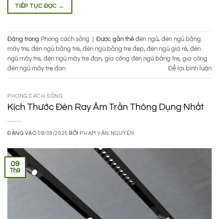
TIẾP TỤC ĐỌC
→
Đăng trong
Phong cách sống
|
Được gắn thẻ
đèn ngủ
,
đèn ngủ bằng
mây tre
,
đèn ngủ bằng tre
,
đèn ngủ bằng tre đẹp
,
đèn ngủ giá rẻ
,
đèn
ngủ mây tre
,
đèn ngủ mây tre đan
,
gia công đèn ngủ bằng tre
,
gia công
đèn ngủ mây tre đan
Để lại bình luận
PHONG CÁCH SỐNG
Kích Thước Đèn Ray Âm Trần Thông Dụng Nhất
ĐĂNG VÀO
09/09/2025
BỞI
PHẠM VĂN NGUYÊN
09
Th9