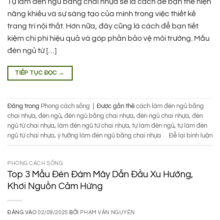
Tự làm đèn ngủ bằng chai nhựa sẽ là cách để bạn thể hiện
năng khiếu và sự sáng tạo của mình trong việc thiết kế
trang trí nội thất. Hơn nữa, đây cũng là cách để bạn tiết
kiệm chi phí hiệu quả và góp phần bảo vệ môi trường. Mẫu
đèn ngủ từ […]
TIẾP TỤC ĐỌC
→
Đăng trong
Phong cách sống
|
Được gắn thẻ
cách làm đèn ngủ bằng
chai nhựa
,
đèn ngủ
,
đèn ngủ bằng chai nhựa
,
đèn ngủ chai nhựa
,
đèn
ngủ từ chai nhựa
,
làm đèn ngủ từ chai nhựa
,
tự làm đèn ngủ
,
tự làm đèn
ngủ từ chai nhựa
,
ý tưởng làm đèn ngủ bằng chai nhựa
Để lại bình luận
PHONG CÁCH SỐNG
Top 3 Mẫu Đèn Đám Mây Dẫn Đầu Xu Hướng,
Khơi Nguồn Cảm Hứng
ĐĂNG VÀO
02/09/2025
BỞI
PHẠM VĂN NGUYÊN