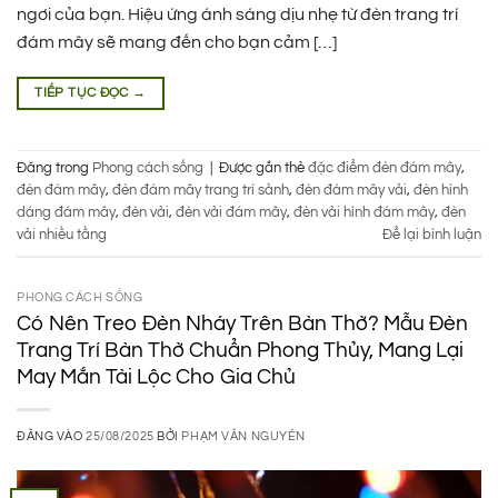
ngơi của bạn. Hiệu ứng ánh sáng dịu nhẹ từ đèn trang trí
đám mây sẽ mang đến cho bạn cảm […]
TIẾP TỤC ĐỌC
→
Đăng trong
Phong cách sống
|
Được gắn thẻ
đặc điểm đèn đám mây
,
đèn đám mây
,
đèn đám mây trang trí sảnh
,
đèn đám mây vải
,
đèn hình
dáng đám mây
,
đèn vải
,
đèn vải đám mây
,
đèn vải hình đám mây
,
đèn
vải nhiều tầng
Để lại bình luận
PHONG CÁCH SỐNG
Có Nên Treo Đèn Nháy Trên Bàn Thờ? Mẫu Đèn
Trang Trí Bàn Thờ Chuẩn Phong Thủy, Mang Lại
May Mắn Tài Lộc Cho Gia Chủ
ĐĂNG VÀO
25/08/2025
BỞI
PHẠM VĂN NGUYÊN