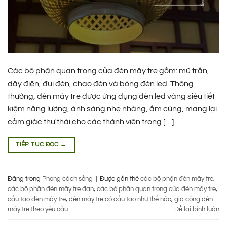
Các bộ phận quan trọng của đèn mây tre gồm: mũ trần,
dây điện, đui đèn, chao đèn và bóng đèn led. Thông
thường, đèn mây tre được ứng dụng đèn led vàng siêu tiết
kiệm năng lượng, ánh sáng nhẹ nhàng, ấm cúng, mang lại
cảm giác thư thái cho các thành viên trong […]
TIẾP TỤC ĐỌC
→
Đăng trong
Phong cách sống
|
Được gắn thẻ
các bộ phận đèn mây tre
,
các bộ phận đèn mây tre đan
,
các bộ phận quan trọng của đèn mây tre
,
cấu tạo đèn mây tre
,
đèn mây tre có cấu tạo như thế nào
,
gia công đèn
mây tre theo yêu cầu
Để lại bình luận