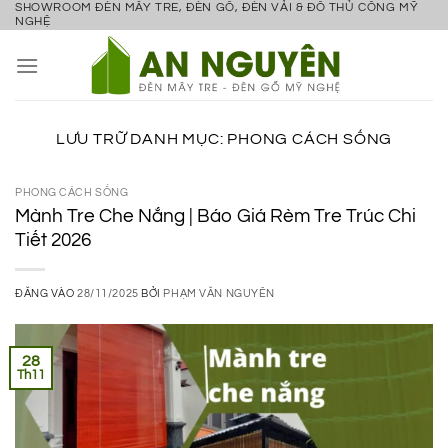
SHOWROOM ĐÈN MÂY TRE, ĐÈN GỖ, ĐÈN VẢI & ĐỒ THỦ CÔNG MỸ
Bỏ
NGHỆ
qua
nội
dung
LƯU TRỮ DANH MỤC:
PHONG CÁCH SỐNG
PHONG CÁCH SỐNG
Mành Tre Che Nắng | Báo Giá Rèm Tre Trúc Chi
Tiết 2026
ĐĂNG VÀO
28/11/2025
BỞI
PHẠM VĂN NGUYÊN
28
Th11