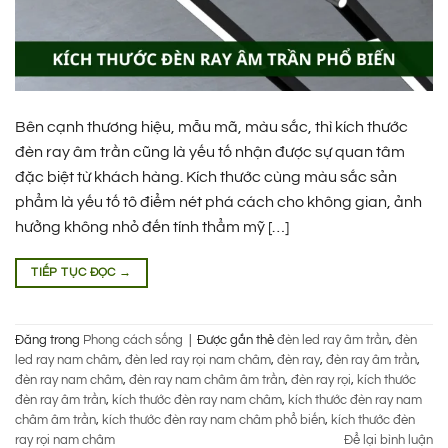
Bên cạnh thương hiệu, mẫu mã, màu sắc, thì kích thước
đèn ray âm trần cũng là yếu tố nhận được sự quan tâm
đặc biệt từ khách hàng. Kích thước cùng màu sắc sản
phẩm là yếu tố tô điểm nét phá cách cho không gian, ảnh
hưởng không nhỏ đến tính thẩm mỹ […]
TIẾP TỤC ĐỌC
→
Đăng trong
Phong cách sống
|
Được gắn thẻ
đèn led ray âm trần
,
đèn
led ray nam châm
,
đèn led ray rọi nam châm
,
đèn ray
,
đèn ray âm trần
,
đèn ray nam châm
,
đèn ray nam châm âm trần
,
đèn ray rọi
,
kích thước
đèn ray âm trần
,
kích thước đèn ray nam châm
,
kích thước đèn ray nam
châm âm trần
,
kích thước đèn ray nam châm phổ biến
,
kích thước đèn
ray rọi nam châm
Để lại bình luận