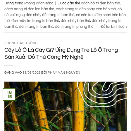
Đăng trong
Phong cách sống
|
Được gắn thẻ
cách bố trí đèn bàn thờ
,
cách trang trí đèn led bàn thờ
,
cách trang trí đèn nháy trên bàn thờ
,
có
nên sử dụng đèn nháy để trang trí bàn thờ
,
có nên treo đèn nháy trên bàn
thờ
,
đèn mây tre trang trí bàn thờ
,
đèn nháy bàn thờ
,
đèn nháy trang trí
bàn thờ
,
đèn trang trí bàn thờ
,
đèn trang trí phòng thờ
Để lại bình luận
PHONG CÁCH SỐNG
Cây Lồ Ô Là Cây Gì? Ứng Dụng Tre Lồ Ô Trong
Sản Xuất Đồ Thủ Công Mỹ Nghệ
ĐĂNG VÀO
18/08/2025
BỞI
PHẠM VĂN NGUYÊN
18
Th8