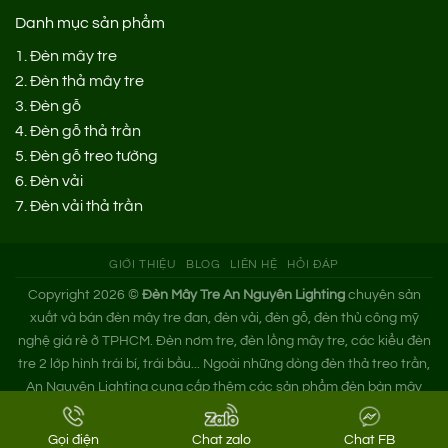
Danh mục sản phẩm
1.
Đèn mây tre
2.
Đèn thả mây tre
3.
Đèn gỗ
4.
Đèn gỗ thả trần
5.
Đèn gỗ treo tường
6.
Đèn vải
7.
Đèn vải thả trần
GIỚI THIỆU
BLOG
LIÊN HỆ
HỎI ĐÁP
Copyright 2026 ©
Đèn Mây Tre An Nguyên Lighting
chuyên sản
xuất và bán đèn mây tre đan, đèn vải, đèn gỗ, đèn thủ công mỹ
nghệ giá rẻ ở TPHCM. Đèn nơm tre, đèn lồng mây tre, các kiểu đèn
tre 2 lớp hình trái bí, trái bầu... Ngoài những dòng đèn thả treo trần,
An Nguyên Lighting cung cấp thêm các sản phẩm đèn bàn mây
tre. Nếu bạn cần tìm xưởng đèn mây tre trang trí hoặc mua đèn tre
đan giá sỉ hãy liên hệ ngay An Nguyên nhé!
Gọi điện
Chat zalo
Chat FB