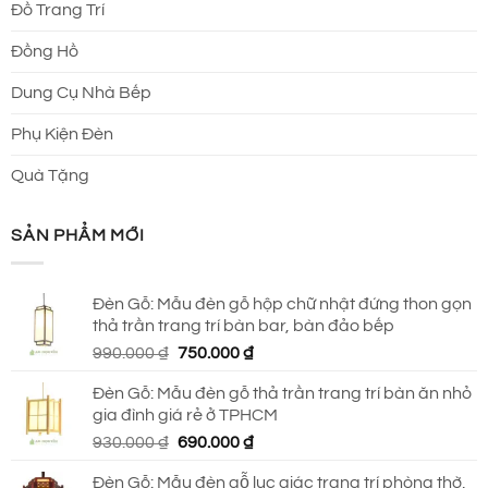
Đồ Trang Trí
Đồng Hồ
Dung Cụ Nhà Bếp
Phụ Kiện Đèn
Quà Tặng
SẢN PHẨM MỚI
Đèn Gỗ: Mẫu đèn gỗ hộp chữ nhật đứng thon gọn
thả trần trang trí bàn bar, bàn đảo bếp
Giá
Giá
990.000
₫
750.000
₫
gốc
hiện
Đèn Gỗ: Mẫu đèn gỗ thả trần trang trí bàn ăn nhỏ
là:
tại
gia đình giá rẻ ở TPHCM
990.000 ₫.
là:
Giá
Giá
930.000
₫
690.000
₫
750.000 ₫.
gốc
hiện
Đèn Gỗ: Mẫu đèn gỗ lục giác trang trí phòng thờ,
là:
tại