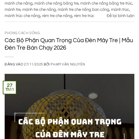
mành che nắng
,
mành che nắng bằng tre
,
mành che nắng bằng tre trúc
,
mành tre
,
mành tre che nắng
,
mành tre che nắng ban công
,
mành trúc
,
mành trúc che nắng
,
rèm tre che nắng
,
rèm tre trúc
Để lại bình luận
PHONG CÁCH SỐNG
Các Bộ Phận Quan Trọng Của Đèn Mây Tre | Mẫu
Đèn Tre Bán Chạy 2026
ĐĂNG VÀO
27/11/2025
BỞI
PHẠM VĂN NGUYÊN
27
Th11