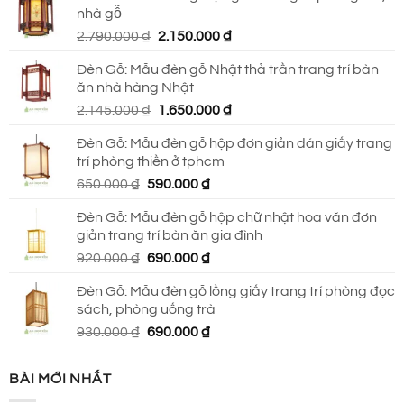
nhà gỗ
930.000 ₫.
là:
Giá
Giá
2.790.000
₫
2.150.000
₫
690.000 ₫.
gốc
hiện
Đèn Gỗ: Mẫu đèn gỗ Nhật thả trần trang trí bàn
là:
tại
ăn nhà hàng Nhật
2.790.000 ₫.
là:
Giá
Giá
2.145.000
₫
1.650.000
₫
2.150.000 ₫.
gốc
hiện
Đèn Gỗ: Mẫu đèn gỗ hộp đơn giản dán giấy trang
là:
tại
trí phòng thiền ở tphcm
2.145.000 ₫.
là:
Giá
Giá
650.000
₫
590.000
₫
1.650.000 ₫.
gốc
hiện
Đèn Gỗ: Mẫu đèn gỗ hộp chữ nhật hoa văn đơn
là:
tại
giản trang trí bàn ăn gia đình
650.000 ₫.
là:
Giá
Giá
920.000
₫
690.000
₫
590.000 ₫.
gốc
hiện
Đèn Gỗ: Mẫu đèn gỗ lồng giấy trang trí phòng đọc
là:
tại
sách, phòng uống trà
920.000 ₫.
là:
Giá
Giá
930.000
₫
690.000
₫
690.000 ₫.
gốc
hiện
là:
tại
BÀI MỚI NHẤT
930.000 ₫.
là: