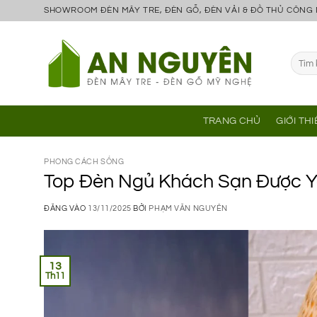
Bỏ
SHOWROOM ĐÈN MÂY TRE, ĐÈN GỖ, ĐÈN VẢI & ĐỒ THỦ CÔNG
qua
nội
Tìm
dung
kiếm:
TRANG CHỦ
GIỚI TH
PHONG CÁCH SỐNG
Top Đèn Ngủ Khách Sạn Được Y
ĐĂNG VÀO
13/11/2025
BỞI
PHẠM VĂN NGUYÊN
13
Th11