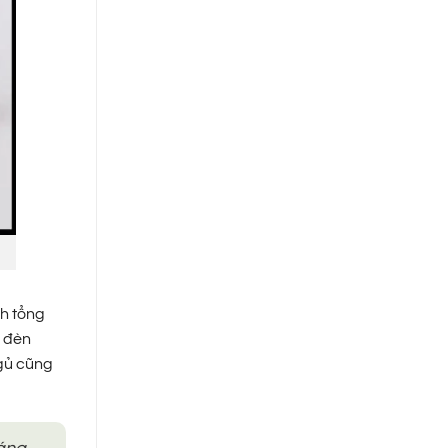
ch tổng
ế đèn
gủ cũng