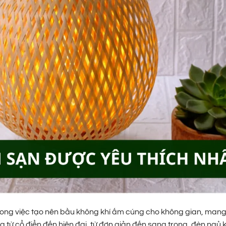
 trong việc tạo nên bầu không khí ấm cúng cho không gian, man
ng từ cổ điển đến hiện đại, từ đơn giản đến sang trọng, đèn ngủ 