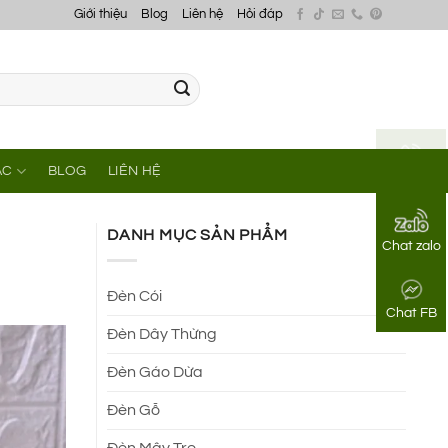
Giới thiệu
Blog
Liên hệ
Hỏi đáp
ÁC
BLOG
LIÊN HỆ
Gọi điện
DANH MỤC SẢN PHẨM
Chat zalo
Đèn Cói
Chat FB
Đèn Dây Thừng
Đèn Gáo Dừa
Đèn Gỗ
Đèn Mây Tre