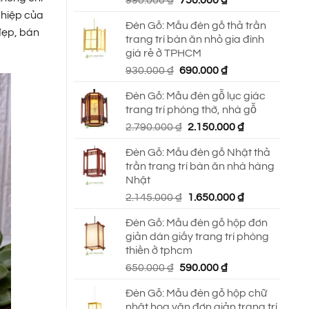
990.000
₫
750.000
₫
gốc
hiện
ghiệp của
Đèn Gỗ: Mẫu đèn gỗ thả trần
là:
tại
đẹp, bán
trang trí bàn ăn nhỏ gia đình
990.000 ₫.
là:
giá rẻ ở TPHCM
750.000 ₫.
Giá
Giá
930.000
₫
690.000
₫
gốc
hiện
Đèn Gỗ: Mẫu đèn gỗ lục giác
là:
tại
trang trí phòng thờ, nhà gỗ
930.000 ₫.
là:
Giá
Giá
2.790.000
₫
2.150.000
₫
690.000 ₫.
gốc
hiện
Đèn Gỗ: Mẫu đèn gỗ Nhật thả
là:
tại
trần trang trí bàn ăn nhà hàng
2.790.000 ₫.
là:
Nhật
2.150.000 ₫.
Giá
Giá
2.145.000
₫
1.650.000
₫
gốc
hiện
Đèn Gỗ: Mẫu đèn gỗ hộp đơn
là:
tại
giản dán giấy trang trí phòng
2.145.000 ₫.
là:
thiền ở tphcm
1.650.000 ₫.
Giá
Giá
650.000
₫
590.000
₫
gốc
hiện
Đèn Gỗ: Mẫu đèn gỗ hộp chữ
là:
tại
nhật hoa văn đơn giản trang trí