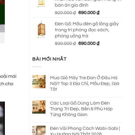
650.000 ₫.
là:
bàn ăn gia đình
590.000 ₫.
Giá
Giá
920.000
₫
690.000
₫
gốc
hiện
Đèn Gỗ: Mẫu đèn gỗ lồng giấy
là:
tại
trang trí phòng đọc sách,
920.000 ₫.
là:
phòng uống trà
690.000 ₫.
Giá
Giá
930.000
₫
690.000
₫
gốc
hiện
là:
tại
BÀI MỚI NHẤT
930.000 ₫.
là:
690.000 ₫.
hoải mái
Mua Giỏ Mây Tre Đan Ở Đâu Hà
Nội? Top 3 Địa Chỉ, Mẫu Đẹp, Giá
ách cho
Tốt
Các Loại Gỗ Dùng Làm Đèn
Trang Trí Đẹp, Bền & Phù Hợp
Từng Không Gian
Đèn Vải Phong Cách Wabi-Sabi |
Xu Hướng Nội Thất 2026