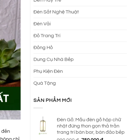
Đèn Sắt Nghệ Thuật
Đèn Vải
Đồ Trang Trí
Đồng Hồ
Dung Cụ Nhà Bếp
Phụ Kiện Đèn
Quà Tặng
SẢN PHẨM MỚI
Đèn Gỗ: Mẫu đèn gỗ hộp chữ
nhật đứng thon gọn thả trần
g đến
trang trí bàn bar, bàn đảo bếp
không chỉ
Giá
Giá