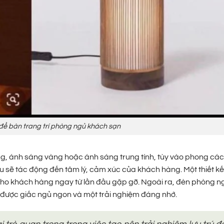
để bàn trang trí phòng ngủ khách sạn
ng, ánh sáng vàng hoặc ánh sáng trung tính, tùy vào phong cá
u sẽ tác động đến tâm lý, cảm xúc của khách hàng. Một thiết k
cho khách hàng ngay từ lần đầu gặp gỡ. Ngoài ra, đèn phòng n
 được giấc ngủ ngon và một trải nghiệm đáng nhớ.