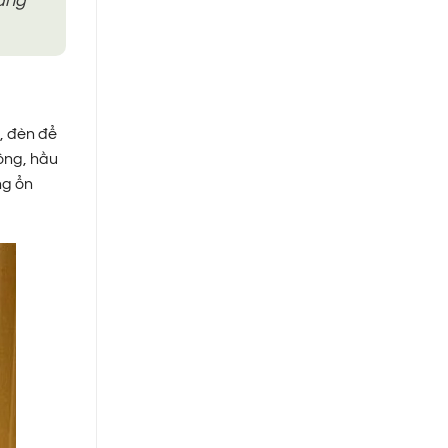
đáng
ả, đèn để
ông, hầu
ng ổn