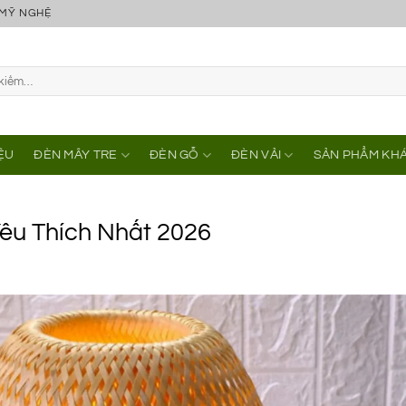
 MỸ NGHỆ
IỆU
ĐÈN MÂY TRE
ĐÈN GỖ
ĐÈN VẢI
SẢN PHẨM KH
êu Thích Nhất 2026