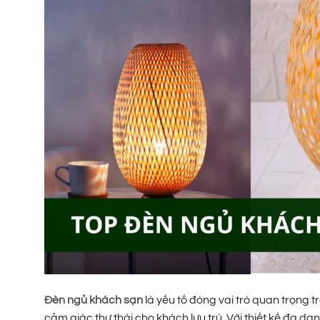
Đèn ngủ khách sạn
là yếu tố đóng vai trò quan trọng
cảm giác thư thái cho khách lưu trú. Với thiết kế đa dạ