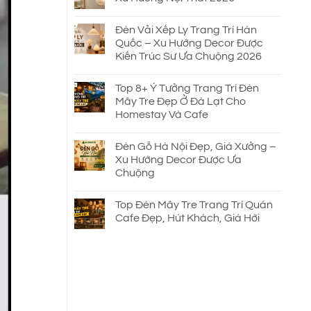
Đèn Vải Xếp Ly Trang Trí Hàn
Quốc – Xu Hướng Decor Được
Kiến Trúc Sư Ưa Chuộng 2026
Top 8+ Ý Tưởng Trang Trí Đèn
Mây Tre Đẹp Ở Đà Lạt Cho
Homestay Và Cafe
Đèn Gỗ Hà Nội Đẹp, Giá Xưởng –
Xu Hướng Decor Được Ưa
Chuộng
Top Đèn Mây Tre Trang Trí Quán
Cafe Đẹp, Hút Khách, Giá Hời