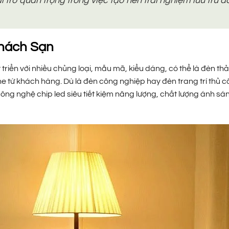
 trò quan trọng trong việc tạo nên trải nghiệm lưu trú 
hách Sạn
triển với nhiều chủng loại, mẫu mã, kiểu dáng, có thể là đèn th
 từ khách hàng. Dù là đèn công nghiệp hay đèn trang trí thủ c
ông nghệ chip led siêu tiết kiệm năng lượng, chất lượng ánh sá